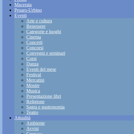
Macerata
Pesaro-Urbino
Eventi
Arte e cultura
Benessere
Categorie e luoghi
Cinema
Concerti
Concorsi
Convegni e seminari
Corsi
Danza
Eventi del mese
Festival
Mercatini
Mostre
Musica
Presentazione libri
Religione
Sagra e gastronomia
Teatro
Attualità
Ambiente
Avvisi
Cronaca