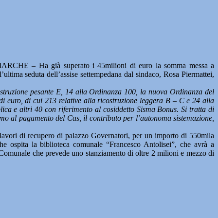
HE – Ha già superato i 45milioni di euro la somma messa a
’ultima seduta dell’assise settempedana dal sindaco, Rosa Piermattei,
ostruzione pesante E, 14 alla Ordinanza 100, la nuova Ordinanza del
di euro, di cui 213 relative alla ricostruzione leggera B – C e 24 alla
ica e altri 40 con riferimento al cosiddetto Sisma Bonus. Si tratta di
deremo al pagamento del Cas, il contributo per l’autonoma sistemazione,
 i lavori di recupero di palazzo Governatori, per un importo di 550mila
he ospita la biblioteca comunale “Francesco Antolisei”, che avrà a
zo Comunale che prevede uno stanziamento di oltre 2 milioni e mezzo di