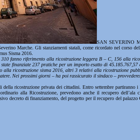
SAN SEVERINO MARC
everino Marche. Gli stanziamenti statali, come ricordato nel corso dell
Domus Sisma 2016.
310 fanno riferimento alla ricostruzione leggera B – C, 156 alla ric
o state finanziate 237 pratiche per un importo esatto di 45.185.767,57 
alla ricostruzione sisma 2016, altri 3 relativi alla ricostruzione pubbl
el cratere. Nei prossimi giorni – ha poi rassicurato il sindaco – provve
li della ricostruzione privata dei cittadini. Entro settembre partiranno
ordinario alla Ricostruzione, prevedono anche il recupero dell’ala c
cessivo decreto di finanziamento, del progetto per il recupero del palaz