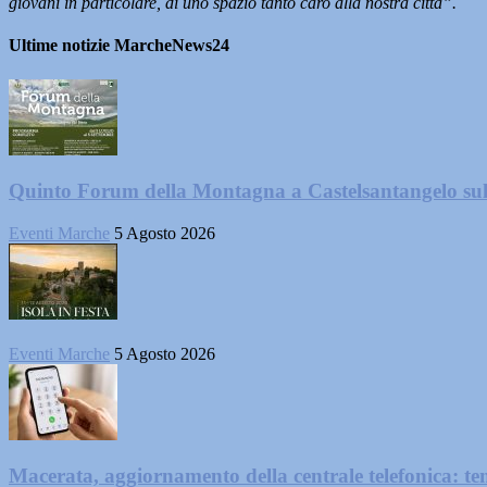
giovani in particolare, di uno spazio tanto caro alla nostra città”.
Ultime notizie MarcheNews24
Quinto Forum della Montagna a Castelsantangelo su
Eventi Marche
5 Agosto 2026
Eventi Marche
5 Agosto 2026
Macerata, aggiornamento della centrale telefonica: te