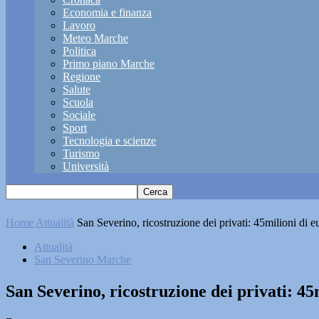
Economia e finanza
Lavoro
Meteo Marche
Politica
Primo piano Marche
Regione
Salute
Scuola
Sociale
Sport
Tecnologia e scienze
Turismo
Università
Home
Attualità
San Severino, ricostruzione dei privati: 45milioni di eu
Attualità
San Severino Marche
San Severino, ricostruzione dei privati: 45m