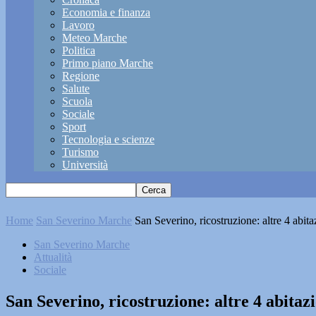
Economia e finanza
Lavoro
Meteo Marche
Politica
Primo piano Marche
Regione
Salute
Scuola
Sociale
Sport
Tecnologia e scienze
Turismo
Università
Home
San Severino Marche
San Severino, ricostruzione: altre 4 abita
San Severino Marche
Attualità
Sociale
San Severino, ricostruzione: altre 4 abitazi