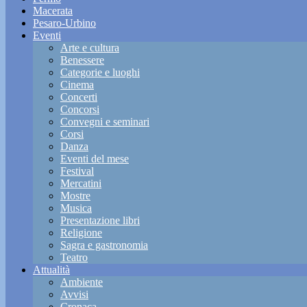
Macerata
Pesaro-Urbino
Eventi
Arte e cultura
Benessere
Categorie e luoghi
Cinema
Concerti
Concorsi
Convegni e seminari
Corsi
Danza
Eventi del mese
Festival
Mercatini
Mostre
Musica
Presentazione libri
Religione
Sagra e gastronomia
Teatro
Attualità
Ambiente
Avvisi
Cronaca