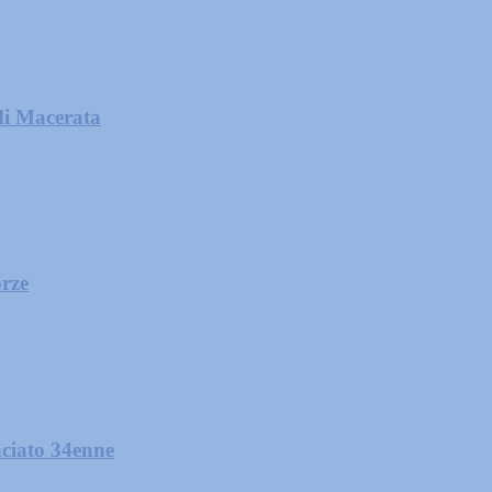
di Macerata
orze
nciato 34enne