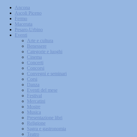
Ancona
Ascoli Piceno
Fermo
Macerata
Pesaro-Urbino
Eventi
Arte e cultura
Benessere
Categorie e luoghi
Cinema
Concerti
Concorsi
Convegni e seminari
Corsi
Danza
Eventi del mese
Festival
Mercatini
Mostre
Musica
Presentazione libri
Religione
Sagra e gastronomia
Teatro