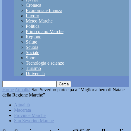
Cronaca
Economia e finanza
Lavoro
Meteo Marche
Politica
Primo piano Marche
Regione
Salute
Scuola
Sociale
Sport
Tecnologia e scienze
Turismo
Università
Home
Attualità
San Severino partecipa a “Miglior albero di Natale
della Regione Marche”
Attualità
Macerata
Province Marche
San Severino Marche