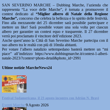
SAN SEVERINO MARCHE – Dubbing Marche, l’azienda che
rappresenta “La voce delle Marche”, è tornata a promuovere il
contest dedicato al
“Miglior albero di Natale della Regione
Marche”,
concorso che celebra la bellezza e lo spirito delle festività.
Fino alla mezzanotte del 25 dicembre sarà possibile partecipare e
mettere un like! Sarà possibile votare una sola volta per ciascun
albero per garantire un contest equo e trasparente. Il 27 dicembre
verrà poi proclamato il vincitore dell’edizione 2023.
Anche quest’anno la Città di San Severino Marche partecipa con il
suo albero tra le realtà con più di 10mila abitanti.
Per votare l’albero natalizio settempedano basterà mettere un “mi
piace” all’indirizzo https://www.dubbingmarche.it/contest-1-alberi-
natale-2023/?contest=photo-detail&photo_id=2991
Ultime notizie MarcheNews24
Festival Sudamericana, il 23 agosto incontro con Adrián N. Bravi
Eventi Marche
9 Agosto 2026