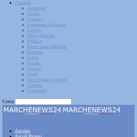
Attualità
Ambiente
Avvisi
Cronaca
Economia e finanza
Lavoro
Meteo Marche
Politica
Primo piano Marche
Regione
Salute
Scuola
Sociale
Sport
Tecnologia e scienze
Turismo
Università
Cerca
Marchenews24
Ancona
Ascoli Piceno