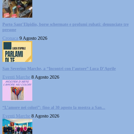
Porto Sant’Elpidio, borse schermate e profumi rubati: denunciate tre
persone
Cronaca
9 Agosto 2026
San Severino Marche, a “Incontri con l’autore” Luca D’Aprile
Eventi Marche
8 Agosto 2026
“L’amore nei colori”: fino al 30 agosto la mostra a San...
Eventi Marche
8 Agosto 2026