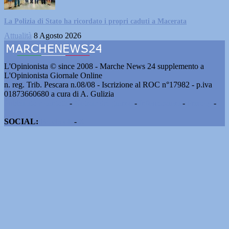
La Polizia di Stato ha ricordato i propri caduti a Macerata
Attualità
8 Agosto 2026
L'Opinionista © since 2008 - Marche News 24 supplemento a
L'Opinionista Giornale Online
n. reg. Trib. Pescara n.08/08 - Iscrizione al ROC n°17982 - p.iva
01873660680 a cura di A. Gulizia
Pubblicità e contatti
-
Notizie del giorno
-
Informazioni
-
Privacy
-
Cookie
SOCIAL:
Facebook
-
X