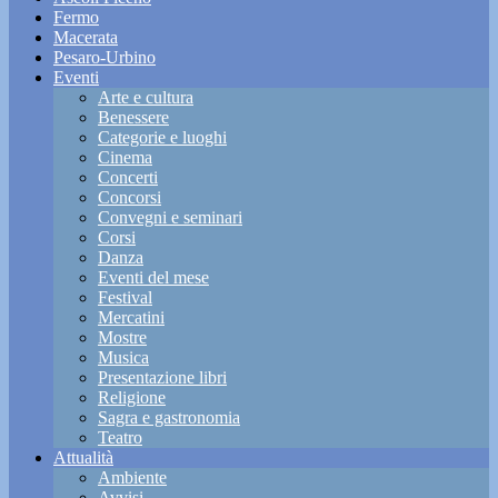
Fermo
Macerata
Pesaro-Urbino
Eventi
Arte e cultura
Benessere
Categorie e luoghi
Cinema
Concerti
Concorsi
Convegni e seminari
Corsi
Danza
Eventi del mese
Festival
Mercatini
Mostre
Musica
Presentazione libri
Religione
Sagra e gastronomia
Teatro
Attualità
Ambiente
Avvisi