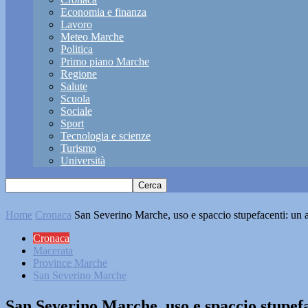
Economia e finanza
Lavoro
Meteo Marche
Politica
Primo piano Marche
Regione
Salute
Scuola
Sociale
Sport
Tecnologia e scienze
Turismo
Università
Home
Cronaca
San Severino Marche, uso e spaccio stupefacenti: un a
Cronaca
Macerata
Province Marche
San Severino Marche
San Severino Marche, uso e spaccio stupefa