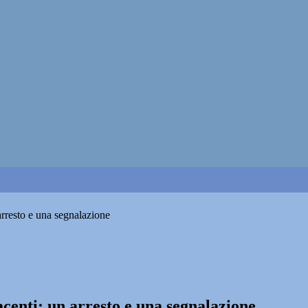
rresto e una segnalazione
centi: un arresto e una segnalazione