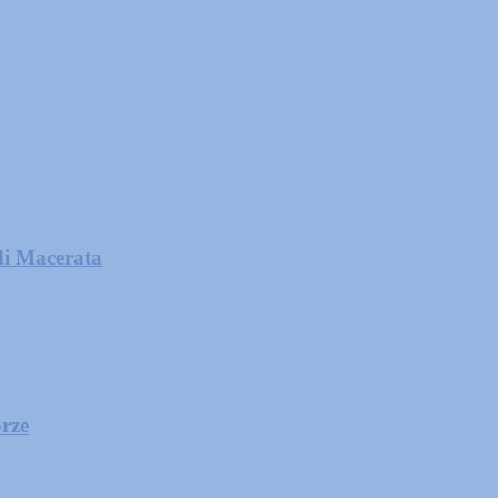
di Macerata
orze