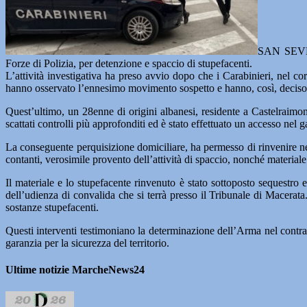
SAN SEV
Forze di Polizia, per detenzione e spaccio di stupefacenti.
L’attività investigativa ha preso avvio dopo che i Carabinieri, nel co
hanno osservato l’ennesimo movimento sospetto e hanno, così, deciso 
Quest’ultimo, un 28enne di origini albanesi, residente a Castelraimon
scattati controlli più approfonditi ed è stato effettuato un accesso nel g
La conseguente perquisizione domiciliare, ha permesso di rinvenire nel
contanti, verosimile provento dell’attività di spaccio, nonché materiale
Il materiale e lo stupefacente rinvenuto è stato sottoposto sequestro e
dell’udienza di convalida che si terrà presso il Tribunale di Macerata
sostanze stupefacenti.
Questi interventi testimoniano la determinazione dell’Arma nel contrast
garanzia per la sicurezza del territorio.
Ultime notizie MarcheNews24