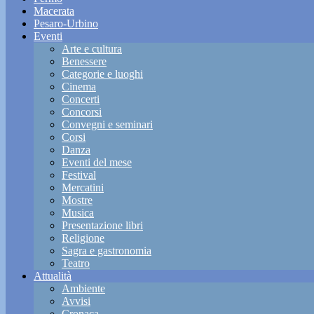
Macerata
Pesaro-Urbino
Eventi
Arte e cultura
Benessere
Categorie e luoghi
Cinema
Concerti
Concorsi
Convegni e seminari
Corsi
Danza
Eventi del mese
Festival
Mercatini
Mostre
Musica
Presentazione libri
Religione
Sagra e gastronomia
Teatro
Attualità
Ambiente
Avvisi
Cronaca