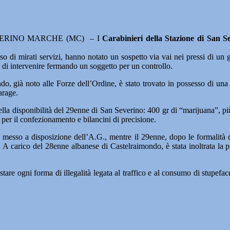
ERINO MARCHE (MC) – I
Carabinieri della Stazione di San 
rso di mirati servizi, hanno notato un sospetto via vai nei pressi di u
di intervenire fermando un soggetto per un controllo.
do, già noto alle Forze dell’Ordine, è stato trovato in possesso di una
arage.
la disponibilità del 29enne di San Severino: 400 gr di “marijuana”, più 
 per il confezionamento e bilancini di precisione.
 messo a disposizione dell’A.G., mentre il 29enne, dopo le formalità di r
. A carico del 28enne albanese di Castelraimondo, è stata inoltrata la p
are ogni forma di illegalità legata al traffico e al consumo di stupeface