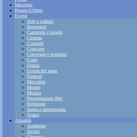
Macerata
Pesaro-Urbino
Eventi
Arte e cultura
Benessere
Categorie e luoghi
Cinema
Concerti
Concorsi
Convegni e seminari
Corsi
Danza
Eventi del mese
Festival
Mercatini
Mostre
Musica
Presentazione libri
Religione
Sagra e gastronomia
Teatro
Attualità
Ambiente
Avvisi
Cronaca