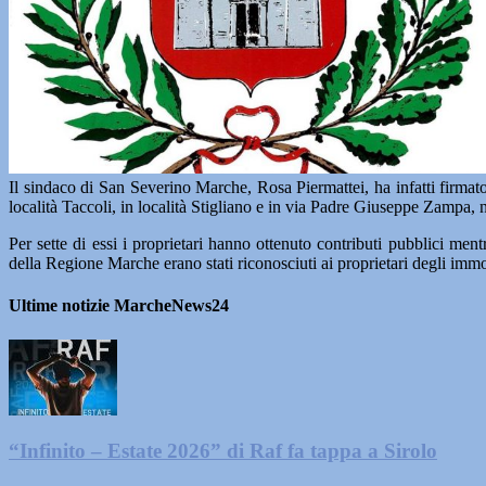
Il sindaco di San Severino Marche, Rosa Piermattei, ha infatti firmato l
località Taccoli, in località Stigliano e in via Padre Giuseppe Zampa, 
Per sette di essi i proprietari hanno ottenuto contributi pubblici me
della Regione Marche erano stati riconosciuti ai proprietari degli immob
Ultime notizie MarcheNews24
“Infinito – Estate 2026” di Raf fa tappa a Sirolo