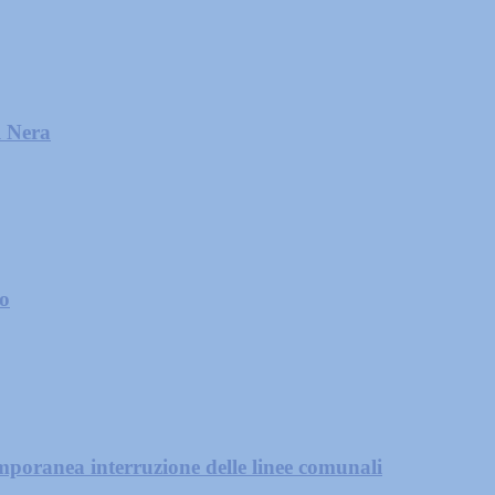
l Nera
zo
mporanea interruzione delle linee comunali