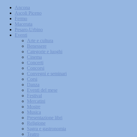
Ancona
Ascoli Piceno
Fermo
Macerata
Pesaro-Urbino
Eventi
Arte e cultura
Benessere
Categorie e luoghi
Cinema
Concerti
Concorsi
Convegni e seminari
Corsi
Danza
Eventi del mese
Festival
Mercatini
Mostre
Musica
Presentazione libri
Religione
Sagra e gastronomia
Teatro