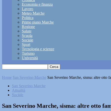
Economia e finanza
Lavoro
Meteo Marche
Politica
Primo piano Marche
Regione
Salute
Scuola
Sociale
Sport
Tecnologia e scienze
Turismo
Università
Home
San Severino Marche
San Severino Marche, sisma: altre otto fa
San Severino Marche
Attualità
Sociale
San Severino Marche, sisma: altre otto fam