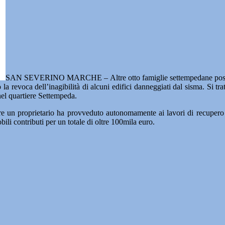
SAN SEVERINO MARCHE – Altre otto famiglie settempedane possono f
a revoca dell’inagibilità di alcuni edifici danneggiati dal sisma. Si tratt
nel quartiere Settempeda.
ntre un proprietario ha provveduto autonomamente ai lavori di recupero 
ili contributi per un totale di oltre 100mila euro.