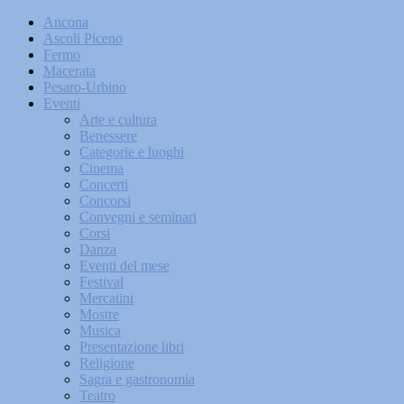
Ancona
Ascoli Piceno
Fermo
Macerata
Pesaro-Urbino
Eventi
Arte e cultura
Benessere
Categorie e luoghi
Cinema
Concerti
Concorsi
Convegni e seminari
Corsi
Danza
Eventi del mese
Festival
Mercatini
Mostre
Musica
Presentazione libri
Religione
Sagra e gastronomia
Teatro