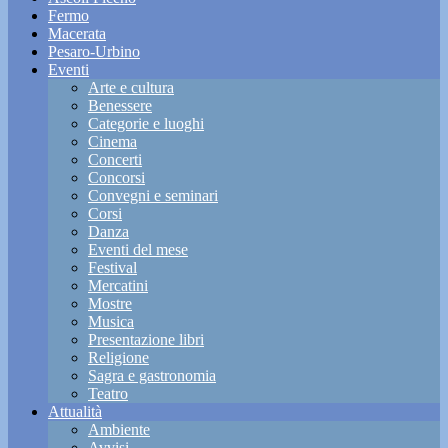
Fermo
Macerata
Pesaro-Urbino
Eventi
Arte e cultura
Benessere
Categorie e luoghi
Cinema
Concerti
Concorsi
Convegni e seminari
Corsi
Danza
Eventi del mese
Festival
Mercatini
Mostre
Musica
Presentazione libri
Religione
Sagra e gastronomia
Teatro
Attualità
Ambiente
Avvisi