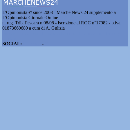
L'Opinionista © since 2008 - Marche News 24 supplemento a
L'Opinionista Giornale Online
n. reg. Trib. Pescara n.08/08 - Iscrizione al ROC n°17982 - p.iva
01873660680 a cura di A. Gulizia
Pubblicità e contatti
-
Notizie del giorno
-
Informazioni
-
Privacy
-
Cookie
SOCIAL:
Facebook
-
X