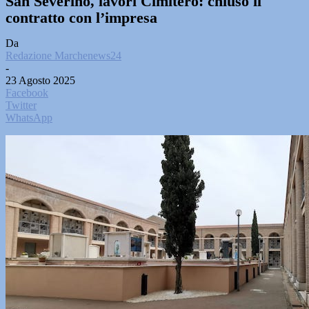
San Severino, lavori Cimitero: chiuso il
contratto con l’impresa
Da
Redazione Marchenews24
-
23 Agosto 2025
Facebook
Twitter
WhatsApp