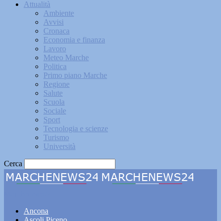
Attualità
Ambiente
Avvisi
Cronaca
Economia e finanza
Lavoro
Meteo Marche
Politica
Primo piano Marche
Regione
Salute
Scuola
Sociale
Sport
Tecnologia e scienze
Turismo
Università
Cerca
Marchenews24
Ancona
Ascoli Piceno