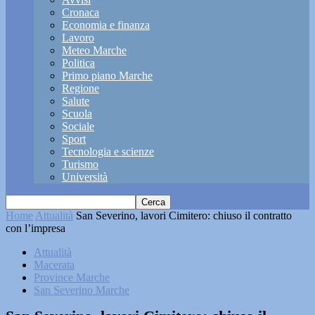
Cronaca
Economia e finanza
Lavoro
Meteo Marche
Politica
Primo piano Marche
Regione
Salute
Scuola
Sociale
Sport
Tecnologia e scienze
Turismo
Università
Home
Attualità
San Severino, lavori Cimitero: chiuso il contratto
con l’impresa
Attualità
Macerata
Province Marche
San Severino Marche