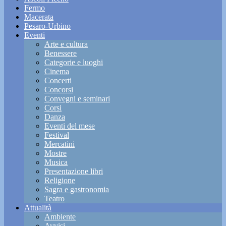
Fermo
Macerata
Pesaro-Urbino
Eventi
Arte e cultura
Benessere
Categorie e luoghi
Cinema
Concerti
Concorsi
Convegni e seminari
Corsi
Danza
Eventi del mese
Festival
Mercatini
Mostre
Musica
Presentazione libri
Religione
Sagra e gastronomia
Teatro
Attualità
Ambiente
Avvisi