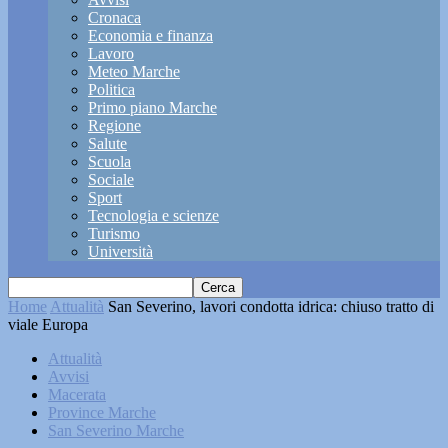
Cronaca
Economia e finanza
Lavoro
Meteo Marche
Politica
Primo piano Marche
Regione
Salute
Scuola
Sociale
Sport
Tecnologia e scienze
Turismo
Università
Home
Attualità
San Severino, lavori condotta idrica: chiuso tratto di
viale Europa
Attualità
Avvisi
Macerata
Province Marche
San Severino Marche