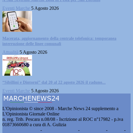
Eventi Marche
5 Agosto 2026
Macerata, aggiornamento della centrale telefonica: temporanea
interruzione delle linee comunali
Attualità
5 Agosto 2026
“Sibillini e Dintorni” dal 20 al 22 agosto 2026 il raduno...
Eventi Marche
5 Agosto 2026
L'Opinionista © since 2008 - Marche News 24 supplemento a
L'Opinionista Giornale Online
n. reg. Trib. Pescara n.08/08 - Iscrizione al ROC n°17982 - p.iva
01873660680 a cura di A. Gulizia
Pubblicità e contatti
-
Notizie del giorno
-
Informazioni
-
Privacy
-