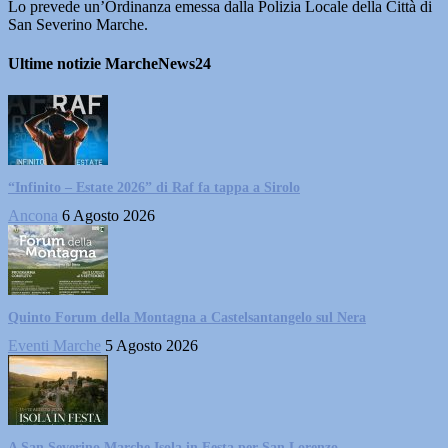
Lo prevede un’Ordinanza emessa dalla Polizia Locale della Città di
San Severino Marche.
Ultime notizie MarcheNews24
“Infinito – Estate 2026” di Raf fa tappa a Sirolo
Ancona
6 Agosto 2026
Quinto Forum della Montagna a Castelsantangelo sul Nera
Eventi Marche
5 Agosto 2026
A San Severino Marche Isola in Festa per San Lorenzo