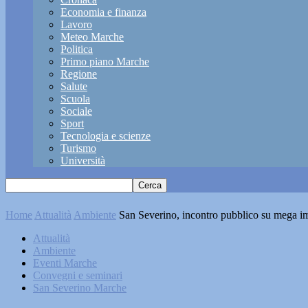
Economia e finanza
Lavoro
Meteo Marche
Politica
Primo piano Marche
Regione
Salute
Scuola
Sociale
Sport
Tecnologia e scienze
Turismo
Università
Home
Attualità
Ambiente
San Severino, incontro pubblico su mega im
Attualità
Ambiente
Eventi Marche
Convegni e seminari
San Severino Marche