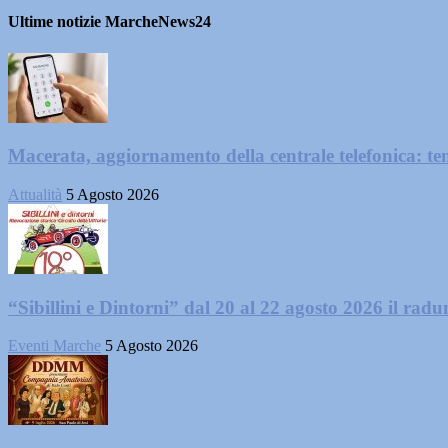
Ultime notizie MarcheNews24
Macerata, aggiornamento della centrale telefonica: te
Attualità
5 Agosto 2026
“Sibillini e Dintorni” dal 20 al 22 agosto 2026 il radun
Eventi Marche
5 Agosto 2026