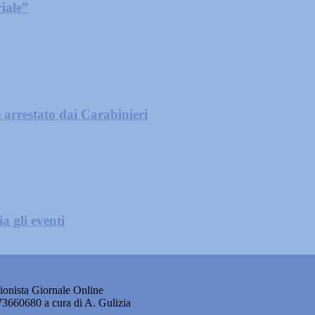
iale”
 arrestato dai Carabinieri
a gli eventi
onista Giornale Online
873660680 a cura di A. Gulizia