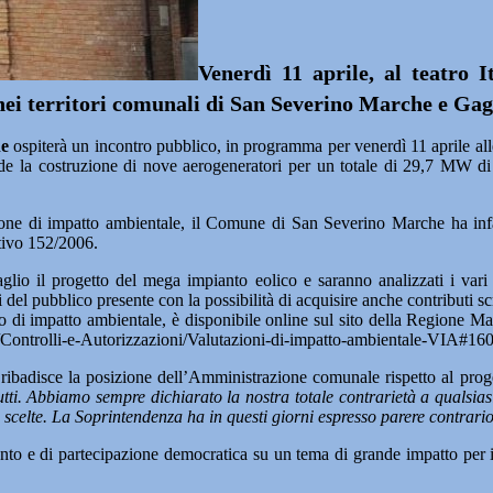
Venerdì 11 aprile, al teatro 
nei territori comunali di San Severino Marche e Gag
he
ospiterà un incontro pubblico, in programma per venerdì 11 aprile al
e la costruzione di nove aerogeneratori per un totale di 29,7 MW di
zione di impatto ambientale, il Comune di San Severino Marche ha infat
ativo 152/2006.
taglio il progetto del mega impianto eolico e saranno analizzati i vari 
 del pubblico presente con la possibilità di acquisire anche contributi scri
o di impatto ambientale, è disponibile online sul sito della Regione Ma
/Controlli-e-Autorizzazioni/Valutazioni-di-impatto-ambientale-VIA#16
ribadisce la posizione dell’Amministrazione comunale rispetto al prog
utti. Abbiamo sempre dichiarato la nostra totale contrarietà a qualsiasi 
 scelte. La Soprintendenza ha in questi giorni espresso parere contrario
 e di partecipazione democratica su un tema di grande impatto per il 