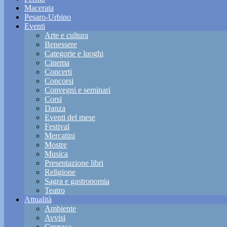
Macerata
Pesaro-Urbino
Eventi
Arte e cultura
Benessere
Categorie e luoghi
Cinema
Concerti
Concorsi
Convegni e seminari
Corsi
Danza
Eventi del mese
Festival
Mercatini
Mostre
Musica
Presentazione libri
Religione
Sagra e gastronomia
Teatro
Attualità
Ambiente
Avvisi
Cronaca