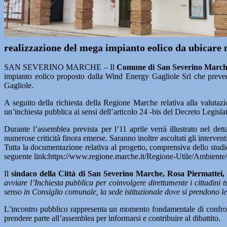
realizzazione del mega impianto eolico da ubicare 
SAN SEVERINO MARCHE – Il
Comune di San Severino Marc
impianto eolico proposto dalla Wind Energy Gagliole Srl che preved
Gagliole.
A seguito della richiesta della Regione Marche relativa alla valuta
un’inchiesta pubblica ai sensi dell’articolo 24 -bis del Decreto Legisl
Durante l’assemblea prevista per l’11 aprile verrà illustrato nel det
numerose criticità finora emerse. Saranno inoltre ascoltati gli interventi
Tutta la documentazione relativa al progetto, comprensiva dello studi
seguente link:https://www.regione.marche.it/Regione-Utile/Ambiente
Il
sindaco della Città di San Severino Marche, Rosa Piermattei,
avviare l’Inchiesta pubblica per coinvolgere direttamente i cittadini t
senso in Consiglio comunale, la sede istituzionale dove si prendono le
L’incontro pubblico rappresenta un momento fondamentale di confronto
prendere parte all’assemblea per informarsi e contribuire al dibattito.