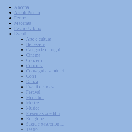
Ancona
Ascoli Piceno
Fermo
Macerata
Pesaro-Urbino
Eventi
Arte e cultura
Benessere
Categorie e luoghi
Cinema
Concerti
Concorsi
Convegni e seminari
Corsi
Danza
Eventi del mese
Festival
Mercatini
Mostre
Musica
Presentazione libri
Religione
Sagra e gastronomia
Teatro