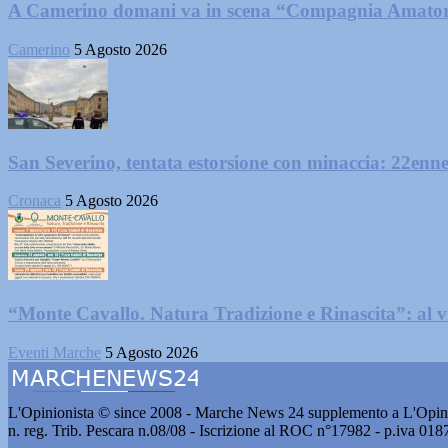
A Camerino domani va in scena “Compagnia Amator
Camerino
5 Agosto 2026
San Severino, tentata estorsione con minaccia: 22enne
Cronaca
5 Agosto 2026
“Monte Cavallo. Natura Tradizione e Rinascita”: al vi
Eventi Marche
5 Agosto 2026
L'Opinionista © since 2008 - Marche News 24 supplemento a L'Opini
n. reg. Trib. Pescara n.08/08 - Iscrizione al ROC n°17982 - p.iva 01