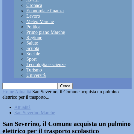
Cronaca
Economia e finanza
Lavoro
Meteo Marche
Politica
Primo piano Marche
Regione
Salute
Scuola
Sociale
Sport
Tecnologia e scienze
Turismo
Università
Home
Attualità
San Severino, il Comune acquista un pulmino
elettrico per il trasporto...
Attualità
San Severino Marche
San Severino, il Comune acquista un pulmino
elettrico per il trasporto scolastico