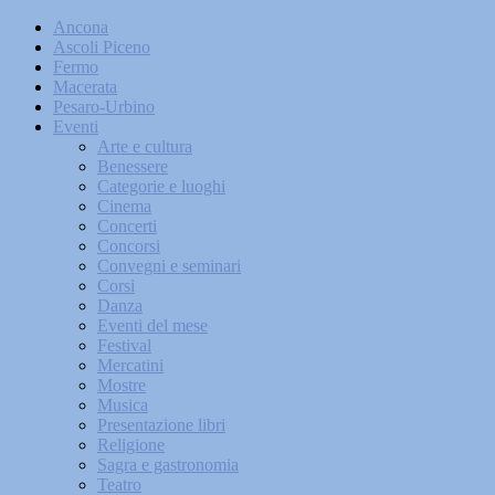
Ancona
Ascoli Piceno
Fermo
Macerata
Pesaro-Urbino
Eventi
Arte e cultura
Benessere
Categorie e luoghi
Cinema
Concerti
Concorsi
Convegni e seminari
Corsi
Danza
Eventi del mese
Festival
Mercatini
Mostre
Musica
Presentazione libri
Religione
Sagra e gastronomia
Teatro