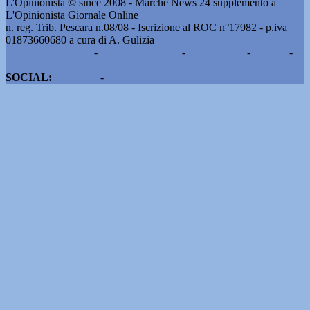
L'Opinionista © since 2008 - Marche News 24 supplemento a
L'Opinionista Giornale Online
n. reg. Trib. Pescara n.08/08 - Iscrizione al ROC n°17982 - p.iva
01873660680 a cura di A. Gulizia
Pubblicità e contatti
-
Notizie del giorno
-
Informazioni
-
Privacy
-
Cookie
SOCIAL:
Facebook
-
X