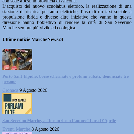
con sede a Jesi, in provincia di Ancona.
L’acquisto del nuovo scuolabus elettrico, la realizzazione di una
stazione di ricarica per auto elettriche, l’uso di un taxi sociale a
propulsione ibrida e diverse altre iniziative che vanno in questa
direzione hanno l’obiettivo di rendere la città di San Severino
Marche sempre più vivile ed ecologica.
Ultime notizie MarcheNews24
Porto Sant’Elpidio, borse schermate e profumi rubati: denunciate tre
persone
Cronaca
9 Agosto 2026
San Severino Marche, a “Incontri con l’autore” Luca D’Aprile
Eventi Marche
8 Agosto 2026