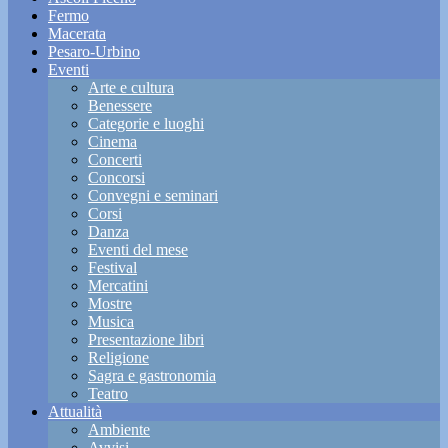
Fermo
Macerata
Pesaro-Urbino
Eventi
Arte e cultura
Benessere
Categorie e luoghi
Cinema
Concerti
Concorsi
Convegni e seminari
Corsi
Danza
Eventi del mese
Festival
Mercatini
Mostre
Musica
Presentazione libri
Religione
Sagra e gastronomia
Teatro
Attualità
Ambiente
Avvisi