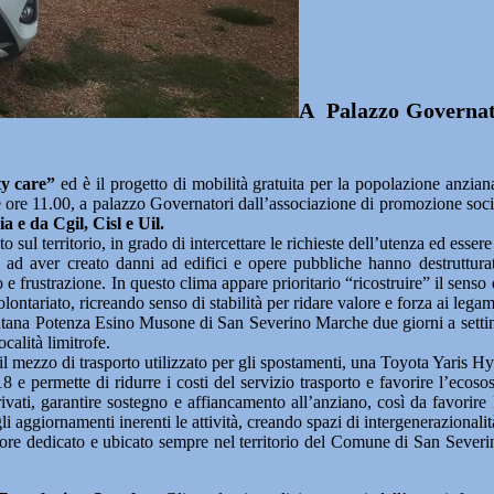
A Palazzo Governator
ty care”
ed è il progetto di mobilità gratuita per la popolazione anziana
le ore 11.00, a palazzo Governatori dall’associazione di promozione soc
 e da Cgil, Cisl e Uil.
to sul territorio, in grado di intercettare le richieste dell’utenza ed esse
e ad aver creato danni ad edifici e opere pubbliche hanno destrutturato 
 frustrazione. In questo clima appare prioritario “ricostruire” il senso di
ontariato, ricreando senso di stabilità per ridare valore e forza ai legami
ntana Potenza Esino Musone di San Severino Marche due giorni a settim
calità limitrofe.
il mezzo di trasporto utilizzato per gli spostamenti, una Toyota Yaris Hy
 permette di ridurre i costi del servizio trasporto e favorire l’ecosost
rivati, garantire sostegno e affiancamento all’anziano, così da favorire 
gli aggiornamenti inerenti le attività, creando spazi di intergeneraziona
eratore dedicato e ubicato sempre nel territorio del Comune di San Sev