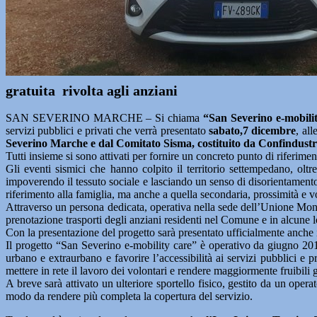
gratuita rivolta agli anziani
SAN SEVERINO MARCHE – Si chiama
“San Severino e-mobili
servizi pubblici e privati che verrà presentato
sabato,7 dicembre
, al
Severino Marche e dal Comitato Sisma, costituito da Confindustria
Tutti insieme si sono attivati per fornire un concreto punto di riferimen
Gli eventi sismici che hanno colpito il territorio settempedano, oltr
impoverendo il tessuto sociale e lasciando un senso di disorientamento e
riferimento alla famiglia, ma anche a quella secondaria, prossimità e vol
Attraverso un persona dedicata, operativa nella sede dell’Unione Mo
prenotazione trasporti degli anziani residenti nel Comune e in alcune lo
Con la presentazione del progetto sarà presentato ufficialmente anche 
Il progetto “San Severino e-mobility care” è operativo da giugno 2018 e
urbano e extraurbano e favorire l’accessibilità ai servizi pubblici e p
mettere in rete il lavoro dei volontari e rendere maggiormente fruibili 
A breve sarà attivato un ulteriore sportello fisico, gestito da un op
modo da rendere più completa la copertura del servizio.