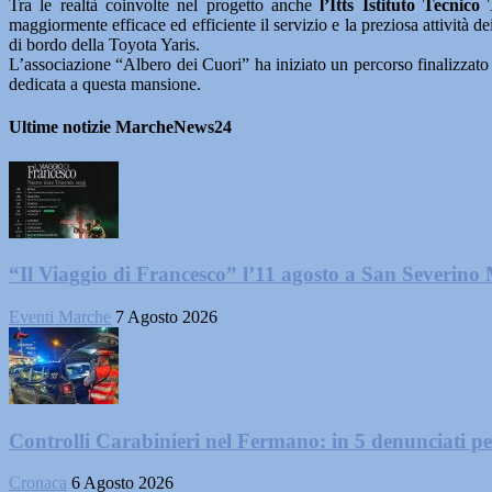
Tra le realtà coinvolte nel progetto anche
l’Itts Istituto Tecnico
maggiormente efficace ed efficiente il servizio e la preziosa attività d
di bordo della Toyota Yaris.
L’associazione “Albero dei Cuori” ha iniziato un percorso finalizzato a
dedicata a questa mansione.
Ultime notizie MarcheNews24
“Il Viaggio di Francesco” l’11 agosto a San Severino
Eventi Marche
7 Agosto 2026
Controlli Carabinieri nel Fermano: in 5 denunciati per 
Cronaca
6 Agosto 2026