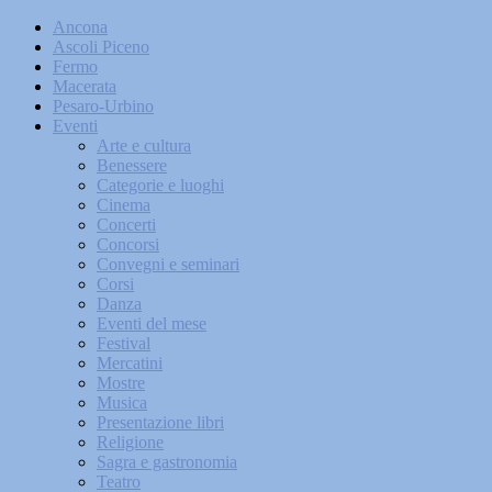
Ancona
Ascoli Piceno
Fermo
Macerata
Pesaro-Urbino
Eventi
Arte e cultura
Benessere
Categorie e luoghi
Cinema
Concerti
Concorsi
Convegni e seminari
Corsi
Danza
Eventi del mese
Festival
Mercatini
Mostre
Musica
Presentazione libri
Religione
Sagra e gastronomia
Teatro