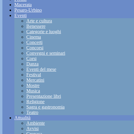
Macerata
Pesaro-Urbino
Eventi
Arte e cultura
Benessere
Categorie e luoghi
Cinema
Concerti
Concorsi
Convegni e seminari
Corsi
Danza
Eventi del mese
Festival
Mercatini
Mostre
Musica
Presentazione libri
Religione
Sagra e gastronomia
Teatro
Attualità
Ambiente
Avvisi
Cronaca