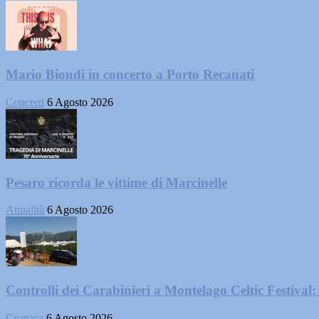
Mario Biondi in concerto a Porto Recanati
Concerti
6 Agosto 2026
Pesaro ricorda le vittime di Marcinelle
Attualità
6 Agosto 2026
Controlli dei Carabinieri a Montelago Celtic Festival: 
Cronaca
6 Agosto 2026