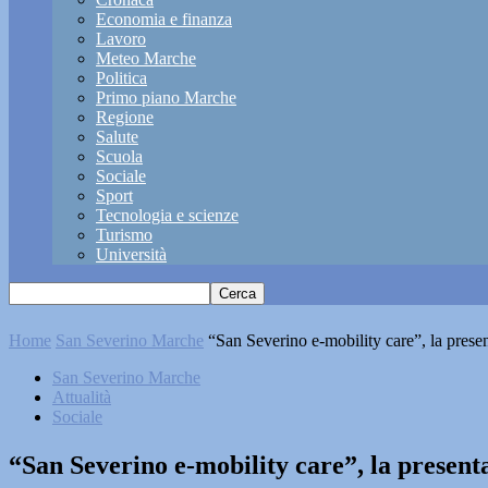
Economia e finanza
Lavoro
Meteo Marche
Politica
Primo piano Marche
Regione
Salute
Scuola
Sociale
Sport
Tecnologia e scienze
Turismo
Università
Home
San Severino Marche
“San Severino e-mobility care”, la prese
San Severino Marche
Attualità
Sociale
“San Severino e-mobility care”, la present