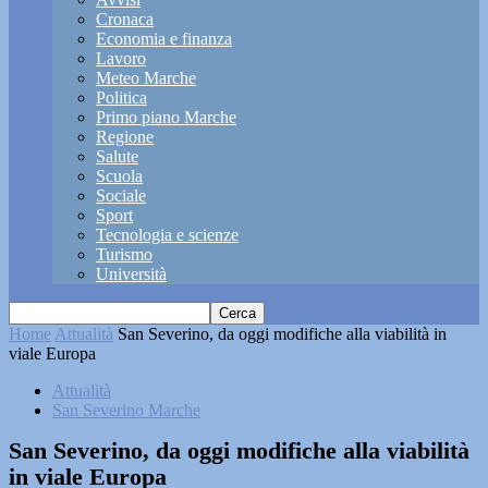
Cronaca
Economia e finanza
Lavoro
Meteo Marche
Politica
Primo piano Marche
Regione
Salute
Scuola
Sociale
Sport
Tecnologia e scienze
Turismo
Università
Home
Attualità
San Severino, da oggi modifiche alla viabilità in
viale Europa
Attualità
San Severino Marche
San Severino, da oggi modifiche alla viabilità
in viale Europa