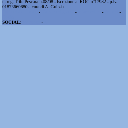
n. reg. Trib. Pescara n.08/08 - Iscrizione al ROC n°17982 - p.iva
01873660680 a cura di A. Gulizia
Pubblicità e contatti
-
Notizie del giorno
-
Informazioni
-
Privacy
-
Cookie
SOCIAL:
Facebook
-
X