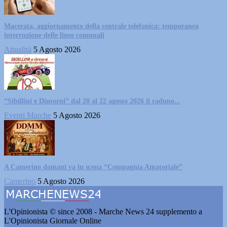
Macerata, aggiornamento della centrale telefonica: temporanea
interruzione delle linee comunali
Attualità
5 Agosto 2026
“Sibillini e Dintorni” dal 20 al 22 agosto 2026 il raduno...
Eventi Marche
5 Agosto 2026
A Camerino domani va in scena “Compagnia Amatoriale”
Camerino
5 Agosto 2026
L'Opinionista © since 2008 - Marche News 24 supplemento a
L'Opinionista Giornale Online