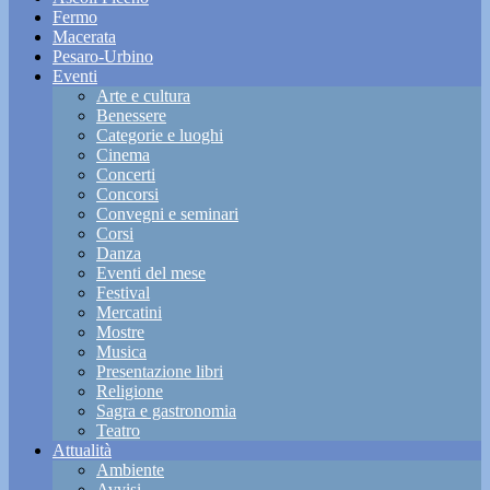
Fermo
Macerata
Pesaro-Urbino
Eventi
Arte e cultura
Benessere
Categorie e luoghi
Cinema
Concerti
Concorsi
Convegni e seminari
Corsi
Danza
Eventi del mese
Festival
Mercatini
Mostre
Musica
Presentazione libri
Religione
Sagra e gastronomia
Teatro
Attualità
Ambiente
Avvisi