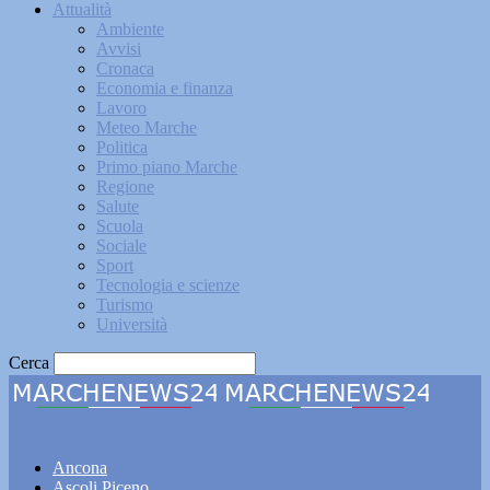
Attualità
Ambiente
Avvisi
Cronaca
Economia e finanza
Lavoro
Meteo Marche
Politica
Primo piano Marche
Regione
Salute
Scuola
Sociale
Sport
Tecnologia e scienze
Turismo
Università
Cerca
Marchenews24
Ancona
Ascoli Piceno