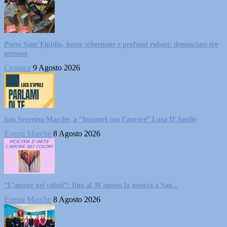
Porto Sant’Elpidio, borse schermate e profumi rubati: denunciate tre
persone
Cronaca
9 Agosto 2026
San Severino Marche, a “Incontri con l’autore” Luca D’Aprile
Eventi Marche
8 Agosto 2026
“L’amore nei colori”: fino al 30 agosto la mostra a San...
Eventi Marche
8 Agosto 2026