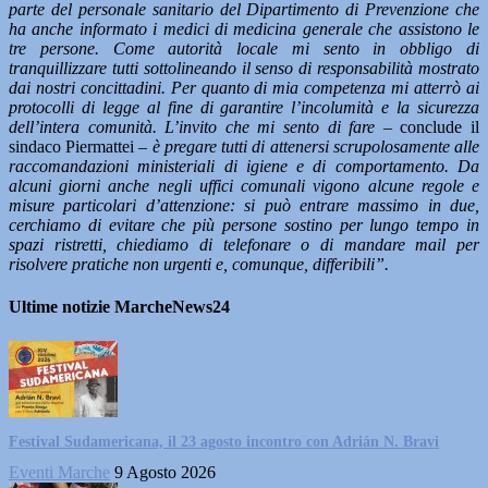
parte del personale sanitario del Dipartimento di Prevenzione che
ha anche informato i medici di medicina generale che assistono le
tre persone. Come autorità locale mi sento in obbligo di
tranquillizzare tutti sottolineando il senso di responsabilità mostrato
dai nostri concittadini. Per quanto di mia competenza mi atterrò ai
protocolli di legge al fine di garantire l’incolumità e la sicurezza
dell’intera comunità. L’invito che mi sento di fare –
conclude il
sindaco Piermattei
– è pregare tutti di attenersi scrupolosamente alle
raccomandazioni ministeriali di igiene e di comportamento. Da
alcuni giorni anche negli uffici comunali vigono alcune regole e
misure particolari d’attenzione: si può entrare massimo in due,
cerchiamo di evitare che più persone sostino per lungo tempo in
spazi ristretti, chiediamo di telefonare o di mandare mail per
risolvere pratiche non urgenti e, comunque, differibili”.
Ultime notizie MarcheNews24
Festival Sudamericana, il 23 agosto incontro con Adrián N. Bravi
Eventi Marche
9 Agosto 2026