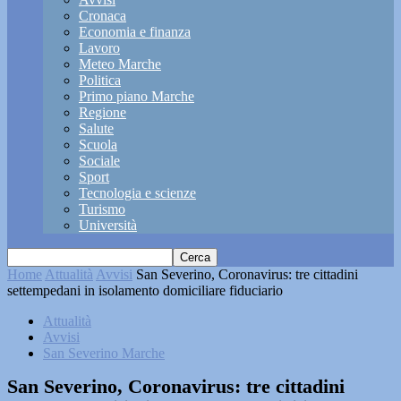
Cronaca
Economia e finanza
Lavoro
Meteo Marche
Politica
Primo piano Marche
Regione
Salute
Scuola
Sociale
Sport
Tecnologia e scienze
Turismo
Università
Home
Attualità
Avvisi
San Severino, Coronavirus: tre cittadini
settempedani in isolamento domiciliare fiduciario
Attualità
Avvisi
San Severino Marche
San Severino, Coronavirus: tre cittadini