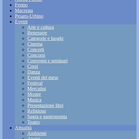
Fermo
Macerata
Pesaro-Urbino
Eventi
Arte e cultura
Benessere
Categorie e luoghi
Cinema
Concerti
Concorsi
Convegni e seminari
Corsi
Danza
Eventi del mese
Festival
Mercatini
Mostre
Musica
Presentazione libri
Religione
Sagra e gastronomia
Teatro
Attualità
Ambiente
Avvisi