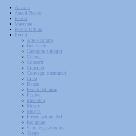
Ancona
Ascoli Piceno
Fermo
Macerata
Pesaro-Urbino
Eventi
Arte e cultura
Benessere
Categorie e luoghi
Cinema
Concerti
Concorsi
Convegni e seminari
Corsi
Danza
Eventi del mese
Festival
Mercatini
Mostre
Musica
Presentazione libri
Religione
Sagra e gastronomia
Teatro