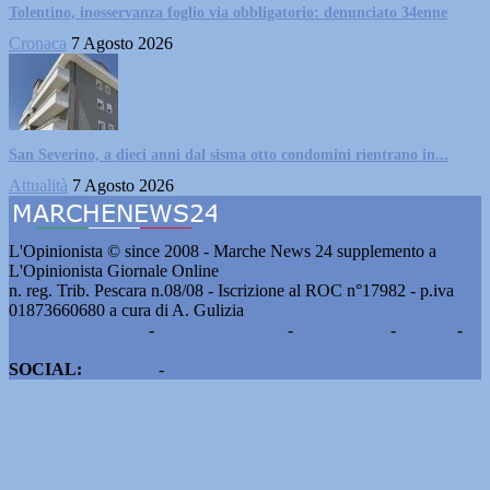
Tolentino, inosservanza foglio via obbligatorio: denunciato 34enne
Cronaca
7 Agosto 2026
San Severino, a dieci anni dal sisma otto condomini rientrano in...
Attualità
7 Agosto 2026
L'Opinionista © since 2008 - Marche News 24 supplemento a
L'Opinionista Giornale Online
n. reg. Trib. Pescara n.08/08 - Iscrizione al ROC n°17982 - p.iva
01873660680 a cura di A. Gulizia
Pubblicità e contatti
-
Notizie del giorno
-
Informazioni
-
Privacy
-
Cookie
SOCIAL:
Facebook
-
X