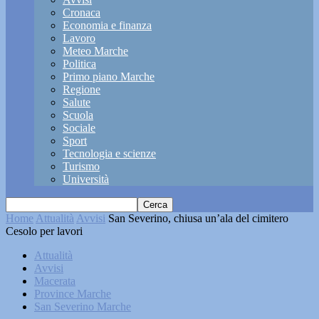
Cronaca
Economia e finanza
Lavoro
Meteo Marche
Politica
Primo piano Marche
Regione
Salute
Scuola
Sociale
Sport
Tecnologia e scienze
Turismo
Università
Home
Attualità
Avvisi
San Severino, chiusa un’ala del cimitero
Cesolo per lavori
Attualità
Avvisi
Macerata
Province Marche
San Severino Marche