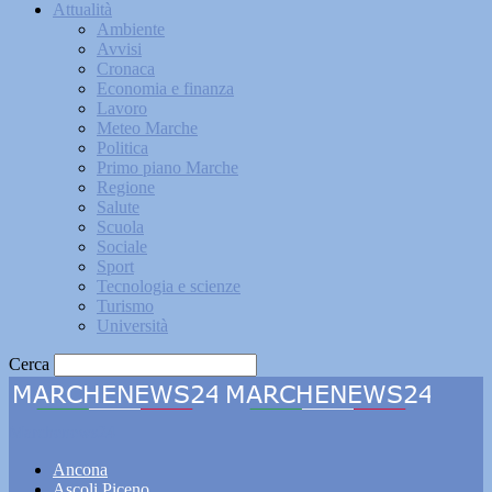
Attualità
Ambiente
Avvisi
Cronaca
Economia e finanza
Lavoro
Meteo Marche
Politica
Primo piano Marche
Regione
Salute
Scuola
Sociale
Sport
Tecnologia e scienze
Turismo
Università
Cerca
Marchenews24
Ancona
Ascoli Piceno