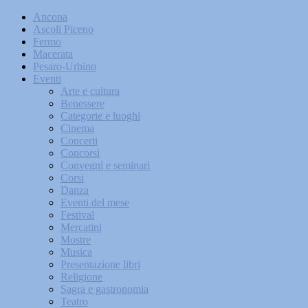
Ancona
Ascoli Piceno
Fermo
Macerata
Pesaro-Urbino
Eventi
Arte e cultura
Benessere
Categorie e luoghi
Cinema
Concerti
Concorsi
Convegni e seminari
Corsi
Danza
Eventi del mese
Festival
Mercatini
Mostre
Musica
Presentazione libri
Religione
Sagra e gastronomia
Teatro