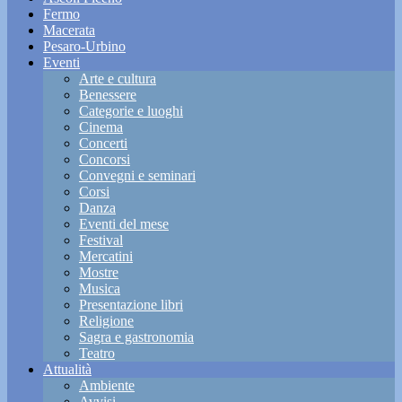
Fermo
Macerata
Pesaro-Urbino
Eventi
Arte e cultura
Benessere
Categorie e luoghi
Cinema
Concerti
Concorsi
Convegni e seminari
Corsi
Danza
Eventi del mese
Festival
Mercatini
Mostre
Musica
Presentazione libri
Religione
Sagra e gastronomia
Teatro
Attualità
Ambiente
Avvisi