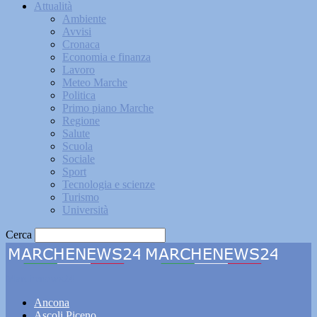
Attualità
Ambiente
Avvisi
Cronaca
Economia e finanza
Lavoro
Meteo Marche
Politica
Primo piano Marche
Regione
Salute
Scuola
Sociale
Sport
Tecnologia e scienze
Turismo
Università
Cerca
Marchenews24
Ancona
Ascoli Piceno