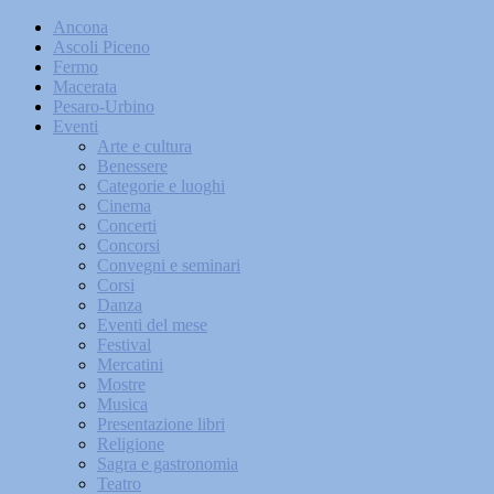
Ancona
Ascoli Piceno
Fermo
Macerata
Pesaro-Urbino
Eventi
Arte e cultura
Benessere
Categorie e luoghi
Cinema
Concerti
Concorsi
Convegni e seminari
Corsi
Danza
Eventi del mese
Festival
Mercatini
Mostre
Musica
Presentazione libri
Religione
Sagra e gastronomia
Teatro