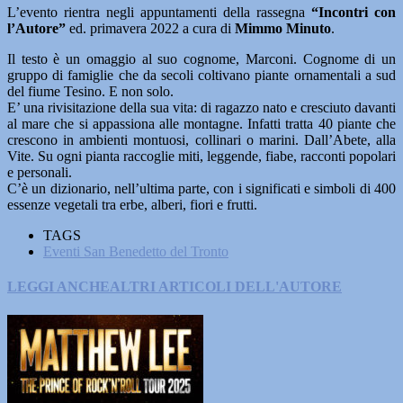
L’evento rientra negli appuntamenti della rassegna
“Incontri con
l’Autore”
ed. primavera 2022 a cura di
Mimmo Minuto
.
Il testo è un omaggio al suo cognome, Marconi. Cognome di un
gruppo di famiglie che da secoli coltivano piante ornamentali a sud
del fiume Tesino. E non solo.
E’ una rivisitazione della sua vita: di ragazzo nato e cresciuto davanti
al mare che si appassiona alle montagne. Infatti tratta 40 piante che
crescono in ambienti montuosi, collinari o marini. Dall’Abete, alla
Vite. Su ogni pianta raccoglie miti, leggende, fiabe, racconti popolari
e personali.
C’è un dizionario, nell’ultima parte, con i significati e simboli di 400
essenze vegetali tra erbe, alberi, fiori e frutti.
TAGS
Eventi San Benedetto del Tronto
LEGGI ANCHE
ALTRI ARTICOLI DELL'AUTORE