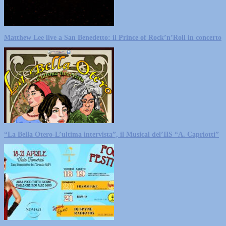
Matthew Lee live a San Benedetto: il Prince of Rock’n’Roll in concerto
“La Bella Otero-L’ultima intervista”, il Musical del’IIS “A. Capriotti”