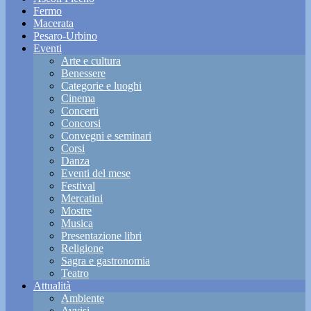
Fermo
Macerata
Pesaro-Urbino
Eventi
Arte e cultura
Benessere
Categorie e luoghi
Cinema
Concerti
Concorsi
Convegni e seminari
Corsi
Danza
Eventi del mese
Festival
Mercatini
Mostre
Musica
Presentazione libri
Religione
Sagra e gastronomia
Teatro
Attualità
Ambiente
Avvisi