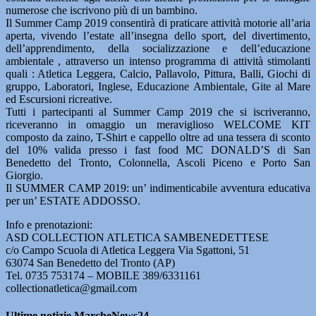
numerose che iscrivono più di un bambino.
Il Summer Camp 2019 consentirà di praticare attività motorie all’aria
aperta, vivendo l’estate all’insegna dello sport, del divertimento,
dell’apprendimento, della socializzazione e dell’educazione
ambientale , attraverso un intenso programma di attività stimolanti
quali : Atletica Leggera, Calcio, Pallavolo, Pittura, Balli, Giochi di
gruppo, Laboratori, Inglese, Educazione Ambientale, Gite al Mare
ed Escursioni ricreative.
Tutti i partecipanti al Summer Camp 2019 che si iscriveranno,
riceveranno in omaggio un meraviglioso WELCOME KIT
composto da zaino, T-Shirt e cappello oltre ad una tessera di sconto
del 10% valida presso i fast food MC DONALD’S di San
Benedetto del Tronto, Colonnella, Ascoli Piceno e Porto San
Giorgio.
Il SUMMER CAMP 2019: un’ indimenticabile avventura educativa
per un’ ESTATE ADDOSSO.
Info e prenotazioni:
ASD COLLECTION ATLETICA SAMBENEDETTESE
c/o Campo Scuola di Atletica Leggera Via Sgattoni, 51
63074 San Benedetto del Tronto (AP)
Tel. 0735 753174 – MOBILE 389/6331161
collectionatletica@gmail.com
Ultime notizie MarcheNews24