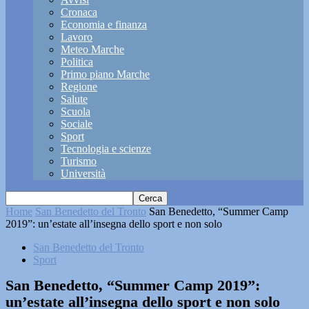
Cronaca
Economia e finanza
Lavoro
Meteo Marche
Politica
Primo piano Marche
Regione
Salute
Scuola
Sociale
Sport
Tecnologia e scienze
Turismo
Università
Home
San Benedetto del Tronto
San Benedetto, “Summer Camp
2019”: un’estate all’insegna dello sport e non solo
San Benedetto del Tronto
Sport
San Benedetto, “Summer Camp 2019”:
un’estate all’insegna dello sport e non solo