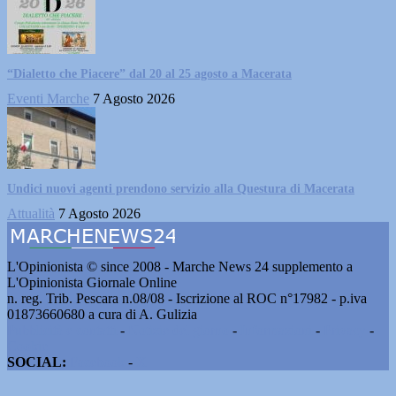
“Dialetto che Piacere” dal 20 al 25 agosto a Macerata
Eventi Marche
7 Agosto 2026
Undici nuovi agenti prendono servizio alla Questura di Macerata
Attualità
7 Agosto 2026
L'Opinionista © since 2008 - Marche News 24 supplemento a
L'Opinionista Giornale Online
n. reg. Trib. Pescara n.08/08 - Iscrizione al ROC n°17982 - p.iva
01873660680 a cura di A. Gulizia
Pubblicità e contatti
-
Notizie del giorno
-
Informazioni
-
Privacy
-
Cookie
SOCIAL:
Facebook
-
X