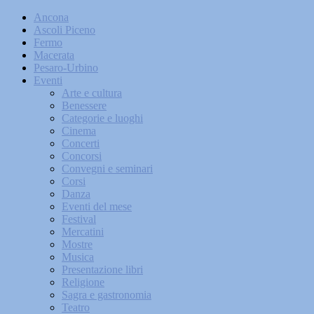
Ancona
Ascoli Piceno
Fermo
Macerata
Pesaro-Urbino
Eventi
Arte e cultura
Benessere
Categorie e luoghi
Cinema
Concerti
Concorsi
Convegni e seminari
Corsi
Danza
Eventi del mese
Festival
Mercatini
Mostre
Musica
Presentazione libri
Religione
Sagra e gastronomia
Teatro