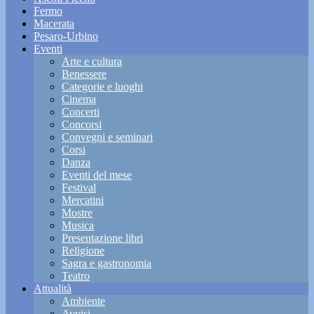
Fermo
Macerata
Pesaro-Urbino
Eventi
Arte e cultura
Benessere
Categorie e luoghi
Cinema
Concerti
Concorsi
Convegni e seminari
Corsi
Danza
Eventi del mese
Festival
Mercatini
Mostre
Musica
Presentazione libri
Religione
Sagra e gastronomia
Teatro
Attualità
Ambiente
Avvisi