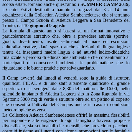
scorsa estate, tornano anche quest’anno i
SUMMER CAMP 2019,
i Centri Estivi destinati a bambini e ragazzi dai 3 ai 14 anni
organizzati dalla Collection Atletica Sambenedettese che si terranno
presso il Campo Scuola di Atletica Leggera a San Benedetto del
Tronto, dal
10 giugno al 9 agosto
.
La formula di questo anno si baserà su un format innovativo e
particolarmente attrattivo che, oltre a prevedere attività sportive,
giochi, divertimento, uscite settimanali al mare ed escursioni
culturali-ricreative, darà spazio anche a lezioni di lingua inglese
tenute da insegnanti madre lingua e ad attività ludico-didattiche
finalizzate a percorsi di educazione ambientale che consentiranno ai
partecipanti di conoscere l’ambiente, le problematiche che lo
riguardano e le buone pratiche per salvaguardarlo.
Il Camp avverrà dal lunedì al venerdì sotto la guida di istruttori
qualificati FIDAL e di uno staff altamente qualificato di grande
esperienza e si svolgerà dalle 8,30 del mattino alle 16.00, nello
splendido impianto di Atletica Leggera sito in Zona Ragnola in via
Sgattoni: 5000 mq di verde e strutture oltre ad un pistino al coperto
che consentirà l’attività del Campus anche in caso di condizioni
meteorologiche avverse.
La Collection Atletica Sambenedettese offrirà la massima flessibilità
per rispondere alle esigenze di ogni famiglia attraverso proposte
diversificate, sia settimanali che mensili, che prevedono pacchetti
costruiti insieme agli utenti con alcune promozioni per le famiglie