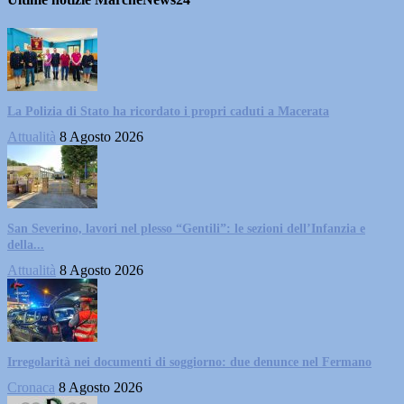
La Polizia di Stato ha ricordato i propri caduti a Macerata
Attualità
8 Agosto 2026
San Severino, lavori nel plesso “Gentili”: le sezioni dell’Infanzia e
della...
Attualità
8 Agosto 2026
Irregolarità nei documenti di soggiorno: due denunce nel Fermano
Cronaca
8 Agosto 2026