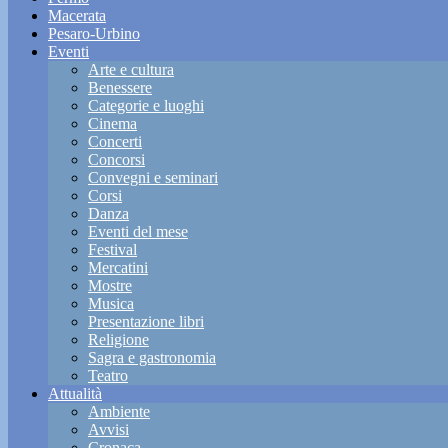
Macerata
Pesaro-Urbino
Eventi
Arte e cultura
Benessere
Categorie e luoghi
Cinema
Concerti
Concorsi
Convegni e seminari
Corsi
Danza
Eventi del mese
Festival
Mercatini
Mostre
Musica
Presentazione libri
Religione
Sagra e gastronomia
Teatro
Attualità
Ambiente
Avvisi
Cronaca