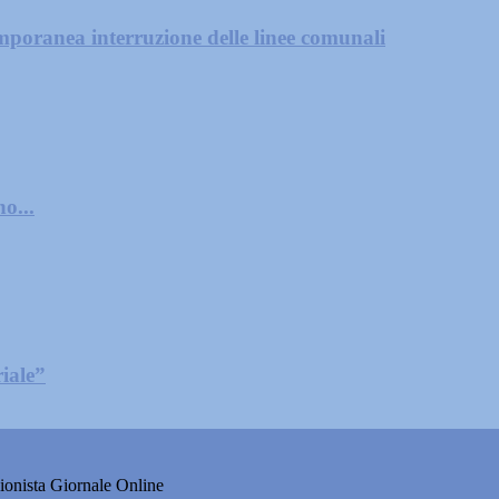
mporanea interruzione delle linee comunali
o...
iale”
onista Giornale Online