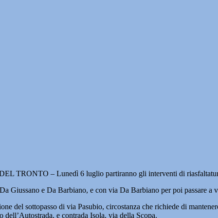
NTO – Lunedì 6 luglio partiranno gli interventi di riasfaltatura di t
Da Giussano e Da Barbiano, e con via Da Barbiano per poi passare a via d
one del sottopasso di via Pasubio, circostanza che richiede di mantenere a
io dell’Autostrada, e contrada Isola, via della Scopa.