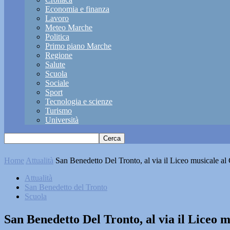
Economia e finanza
Lavoro
Meteo Marche
Politica
Primo piano Marche
Regione
Salute
Scuola
Sociale
Sport
Tecnologia e scienze
Turismo
Università
Home
Attualità
San Benedetto Del Tronto, al via il Liceo musicale al
Attualità
San Benedetto del Tronto
Scuola
San Benedetto Del Tronto, al via il Liceo 