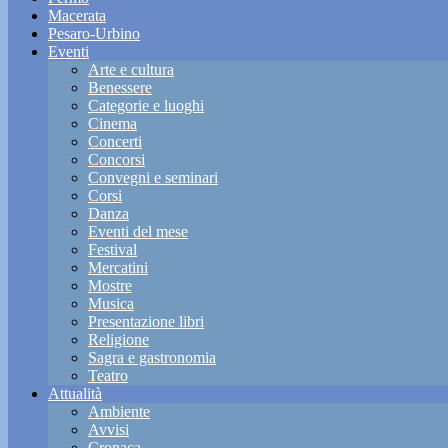
Macerata
Pesaro-Urbino
Eventi
Arte e cultura
Benessere
Categorie e luoghi
Cinema
Concerti
Concorsi
Convegni e seminari
Corsi
Danza
Eventi del mese
Festival
Mercatini
Mostre
Musica
Presentazione libri
Religione
Sagra e gastronomia
Teatro
Attualità
Ambiente
Avvisi
Cronaca