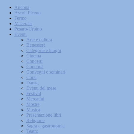
Ancona
Ascoli Piceno
Fermo
Macerata
Pesaro-Urbino
Eventi
Arte e cultura
Benessere
Categorie e luoghi
Cinema
Concerti
Concorsi
Convegni e seminari
Corsi
Danza
Eventi del mese
Festival
Mercatini
Mostre
Musica
Presentazione libri
Religione
Sagra e gastronomia
Teatro