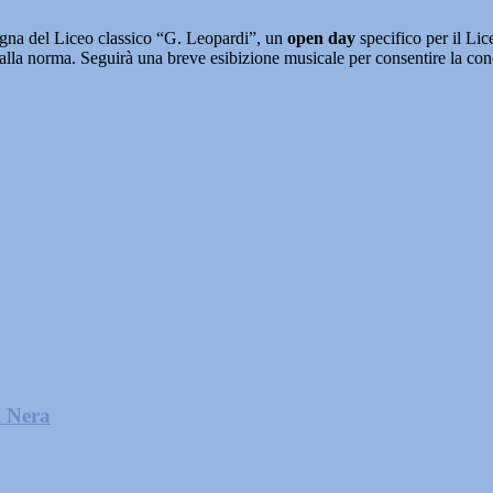
agna del Liceo classico “G. Leopardi”, un
open day
specifico per il Lic
dalla norma. Seguirà una breve esibizione musicale per consentire la cono
l Nera