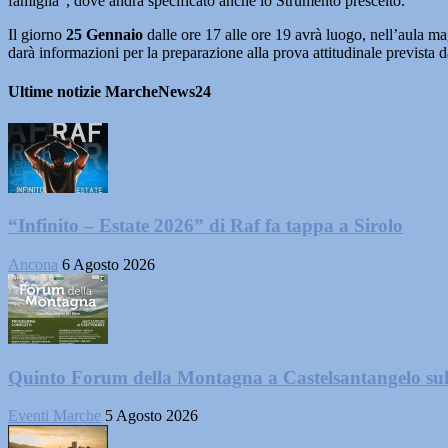
famiglia”, dove andrà specificato anche lo Strumento prescelto.
Il giorno
25 Gennaio
dalle ore 17 alle ore 19 avrà luogo, nell’aula m
darà informazioni per la preparazione alla prova attitudinale prevista 
Ultime notizie MarcheNews24
“Infinito – Estate 2026” di Raf fa tappa a Sirolo
Ancona
6 Agosto 2026
Quinto Forum della Montagna a Castelsantangelo su
Eventi Marche
5 Agosto 2026