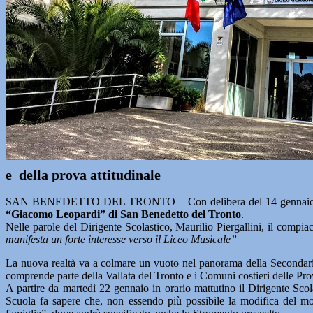
e della prova attitudinale
SAN BENEDETTO DEL TRONTO – Con delibera del 14 gennaio 2019, n
“Giacomo Leopardi” di San Benedetto del Tronto
.
Nelle parole del Dirigente Scolastico, Maurilio Piergallini, il compi
manifesta un forte interesse verso il Liceo Musicale”
La nuova realtà va a colmare un vuoto nel panorama della Secondaria
comprende parte della Vallata del Tronto e i Comuni costieri delle Pr
A partire da martedì 22 gennaio in orario mattutino il Dirigente Scola
Scuola fa sapere che, non essendo più possibile la modifica del mode