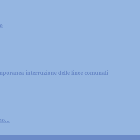
zo
mporanea interruzione delle linee comunali
o...