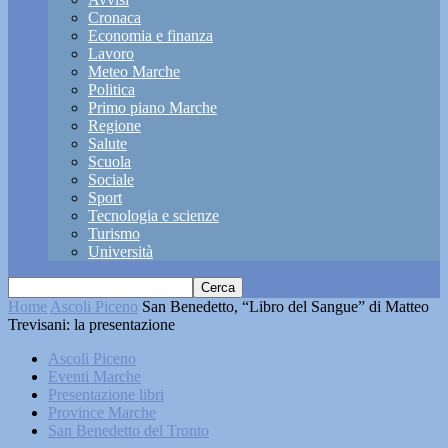
Cronaca
Economia e finanza
Lavoro
Meteo Marche
Politica
Primo piano Marche
Regione
Salute
Scuola
Sociale
Sport
Tecnologia e scienze
Turismo
Università
Home
Ascoli Piceno
San Benedetto, “Libro del Sangue” di Matteo
Trevisani: la presentazione
Ascoli Piceno
Eventi Marche
Presentazione libri
Province Marche
San Benedetto del Tronto