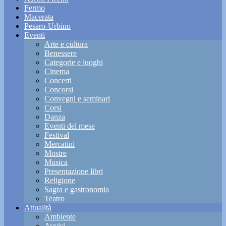
Fermo
Macerata
Pesaro-Urbino
Eventi
Arte e cultura
Benessere
Categorie e luoghi
Cinema
Concerti
Concorsi
Convegni e seminari
Corsi
Danza
Eventi del mese
Festival
Mercatini
Mostre
Musica
Presentazione libri
Religione
Sagra e gastronomia
Teatro
Attualità
Ambiente
Avvisi