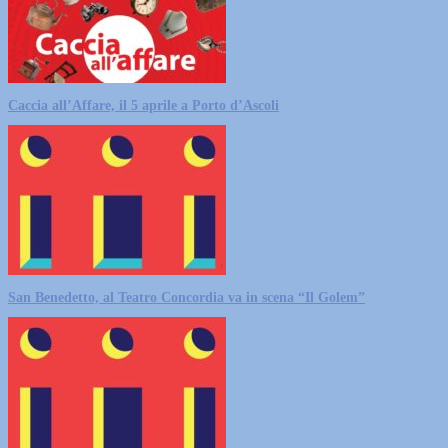
Caccia all’Affare, il 5 aprile a Porto d’Ascoli
San Benedetto, al Teatro Concordia va in scena “Il Golem”