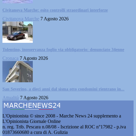
Civitanova Marche: esito controlli straordinari interforze
Civitanova Marche
7 Agosto 2026
Tolentino, inosservanza foglio via obbligatorio: denunciato 34enne
Cronaca
7 Agosto 2026
San Severino, a dieci anni dal sisma otto condomini rientrano in...
Attualità
7 Agosto 2026
L'Opinionista © since 2008 - Marche News 24 supplemento a
L'Opinionista Giornale Online
n. reg. Trib. Pescara n.08/08 - Iscrizione al ROC n°17982 - p.iva
01873660680 a cura di A. Gulizia