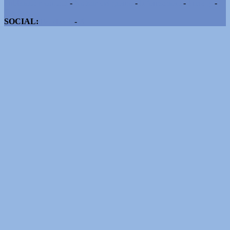
Pubblicità e contatti
-
Notizie del giorno
-
Informazioni
-
Privacy
-
Cookie
SOCIAL:
Facebook
-
X