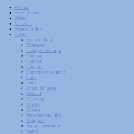
Ancona
Ascoli Piceno
Fermo
Macerata
Pesaro-Urbino
Eventi
Arte e cultura
Benessere
Categorie e luoghi
Cinema
Concerti
Concorsi
Convegni e seminari
Corsi
Danza
Eventi del mese
Festival
Mercatini
Mostre
Musica
Presentazione libri
Religione
Sagra e gastronomia
Teatro