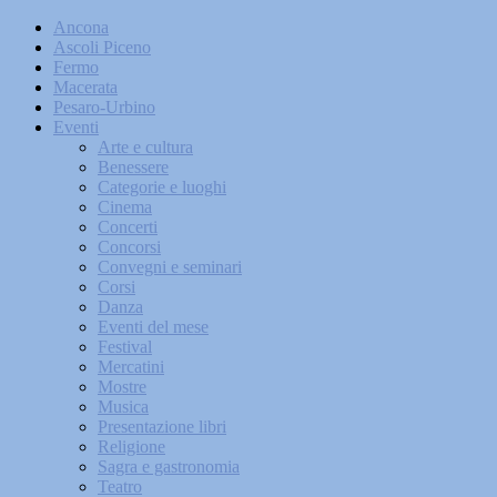
Ancona
Ascoli Piceno
Fermo
Macerata
Pesaro-Urbino
Eventi
Arte e cultura
Benessere
Categorie e luoghi
Cinema
Concerti
Concorsi
Convegni e seminari
Corsi
Danza
Eventi del mese
Festival
Mercatini
Mostre
Musica
Presentazione libri
Religione
Sagra e gastronomia
Teatro