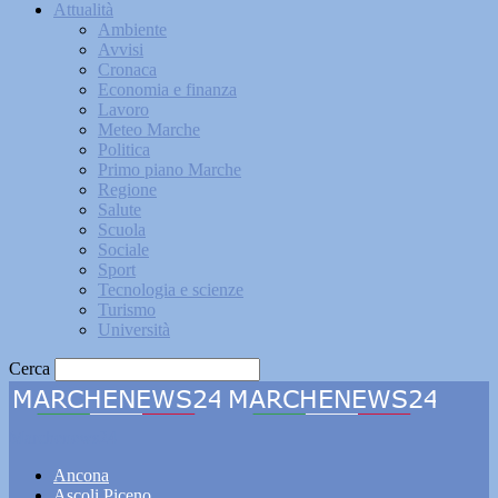
Attualità
Ambiente
Avvisi
Cronaca
Economia e finanza
Lavoro
Meteo Marche
Politica
Primo piano Marche
Regione
Salute
Scuola
Sociale
Sport
Tecnologia e scienze
Turismo
Università
Cerca
Marchenews24
Ancona
Ascoli Piceno