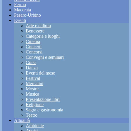
Fermo
Macerata
Pesaro-Urbino
Eventi
Arte e cultura
Benessere
Categorie e luoghi
Cinema
Concerti
Concorsi
Convegni e seminari
Corsi
Danza
Eventi del mese
Festival
Mercatini
Mostre
Musica
Presentazione libri
Religione
Sagra e gastronomia
Teatro
Attualità
Ambiente
Avvisi