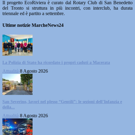
Il progetto EcoRiviera è curato dal Rotary Club di San Benedetto
del Tronto si struttura in più incontri, con interclub, ha durata
triennale ed è partito a settembre.
Ultime notizie MarcheNews24
La Polizia di Stato ha ricordato i propri caduti a Macerata
Attualità
8 Agosto 2026
San Severino, lavori nel plesso “Gentili”: le sezioni dell’Infanzia e
della...
Attualità
8 Agosto 2026