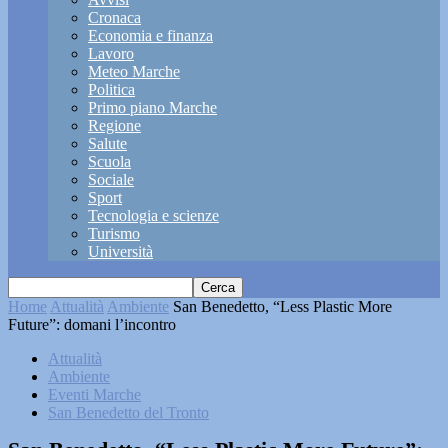
Cronaca
Economia e finanza
Lavoro
Meteo Marche
Politica
Primo piano Marche
Regione
Salute
Scuola
Sociale
Sport
Tecnologia e scienze
Turismo
Università
Home
Attualità
Ambiente
San Benedetto, “Less Plastic More
Future”: domani l’incontro
Attualità
Ambiente
Eventi Marche
San Benedetto del Tronto