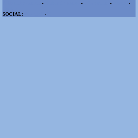
Pubblicità e contatti
-
Notizie del giorno
-
Informazioni
-
Privacy
-
Cookie
SOCIAL:
Facebook
-
X