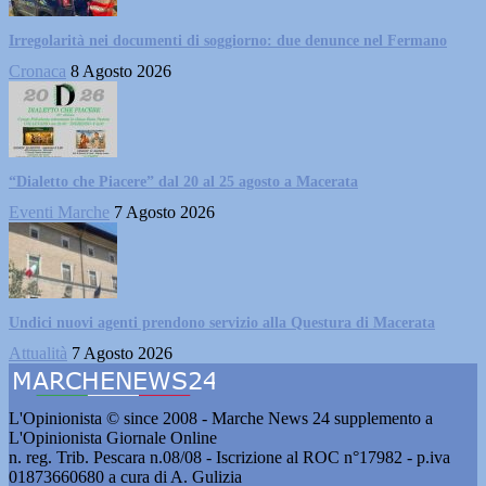
Irregolarità nei documenti di soggiorno: due denunce nel Fermano
Cronaca
8 Agosto 2026
“Dialetto che Piacere” dal 20 al 25 agosto a Macerata
Eventi Marche
7 Agosto 2026
Undici nuovi agenti prendono servizio alla Questura di Macerata
Attualità
7 Agosto 2026
L'Opinionista © since 2008 - Marche News 24 supplemento a
L'Opinionista Giornale Online
n. reg. Trib. Pescara n.08/08 - Iscrizione al ROC n°17982 - p.iva
01873660680 a cura di A. Gulizia