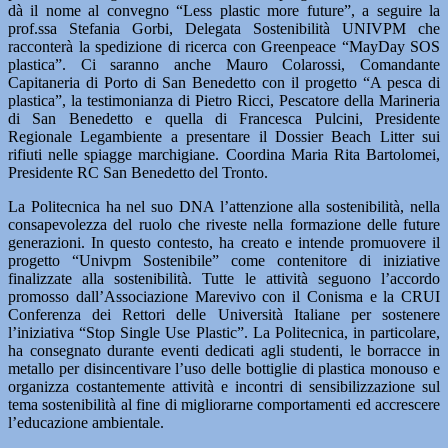
dà il nome al convegno “Less plastic more future”, a seguire la
prof.ssa Stefania Gorbi, Delegata Sostenibilità UNIVPM che
racconterà la spedizione di ricerca con Greenpeace “MayDay SOS
plastica”. Ci saranno anche Mauro Colarossi, Comandante
Capitaneria di Porto di San Benedetto con il progetto “A pesca di
plastica”, la testimonianza di Pietro Ricci, Pescatore della Marineria
di San Benedetto e quella di Francesca Pulcini, Presidente
Regionale Legambiente a presentare il Dossier Beach Litter sui
rifiuti nelle spiagge marchigiane. Coordina Maria Rita Bartolomei,
Presidente RC San Benedetto del Tronto.
La Politecnica ha nel suo DNA l’attenzione alla sostenibilità, nella
consapevolezza del ruolo che riveste nella formazione delle future
generazioni. In questo contesto, ha creato e intende promuovere il
progetto “Univpm Sostenibile” come contenitore di iniziative
finalizzate alla sostenibilità. Tutte le attività seguono l’accordo
promosso dall’Associazione Marevivo con il Conisma e la CRUI
Conferenza dei Rettori delle Università Italiane per sostenere
l’iniziativa “Stop Single Use Plastic”. La Politecnica, in particolare,
ha consegnato durante eventi dedicati agli studenti, le borracce in
metallo per disincentivare l’uso delle bottiglie di plastica monouso e
organizza costantemente attività e incontri di sensibilizzazione sul
tema sostenibilità al fine di migliorarne comportamenti ed accrescere
l’educazione ambientale.