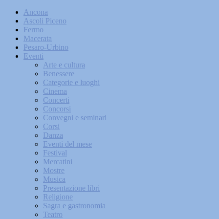
Ancona
Ascoli Piceno
Fermo
Macerata
Pesaro-Urbino
Eventi
Arte e cultura
Benessere
Categorie e luoghi
Cinema
Concerti
Concorsi
Convegni e seminari
Corsi
Danza
Eventi del mese
Festival
Mercatini
Mostre
Musica
Presentazione libri
Religione
Sagra e gastronomia
Teatro