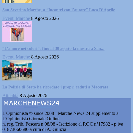
San Severino Marche, a “Incontri con l’autore” Luca D’Aprile
Eventi Marche
8 Agosto 2026
“L’amore nei colori”: fino al 30 agosto la mostra a San...
Eventi Marche
8 Agosto 2026
La Polizia di Stato ha ricordato i propri caduti a Macerata
Attualità
8 Agosto 2026
L'Opinionista © since 2008 - Marche News 24 supplemento a
L'Opinionista Giornale Online
n. reg. Trib. Pescara n.08/08 - Iscrizione al ROC n°17982 - p.iva
01873660680 a cura di A. Gulizia