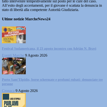
fatto intervenire tempestivamente sul posto per le cure del caso.
All’esito degli accertamenti, per il giovane è scattata la denuncia in
stato di libertà alla competente Autorità Giudiziaria.
Ultime notizie MarcheNews24
Festival Sudamericana, il 23 agosto incontro con Adrián N. Bravi
Eventi Marche
9 Agosto 2026
Porto Sant’Elpidio, borse schermate e profumi rubati: denunciate tre
persone
Cronaca
9 Agosto 2026