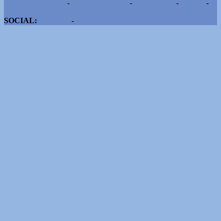
Pubblicità e contatti
-
Notizie del giorno
-
Informazioni
-
Privacy
-
Cookie
SOCIAL:
Facebook
-
X