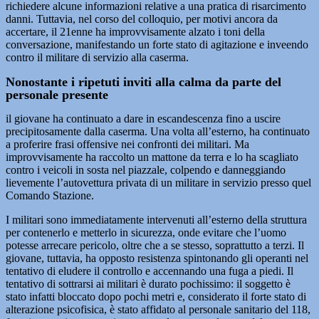
richiedere alcune informazioni relative a una pratica di risarcimento
danni. Tuttavia, nel corso del colloquio, per motivi ancora da
accertare, il 21enne ha improvvisamente alzato i toni della
conversazione, manifestando un forte stato di agitazione e inveendo
contro il militare di servizio alla caserma.
Nonostante i ripetuti inviti alla calma da parte del
personale presente
il giovane ha continuato a dare in escandescenza fino a uscire
precipitosamente dalla caserma. Una volta all’esterno, ha continuato
a proferire frasi offensive nei confronti dei militari. Ma
improvvisamente ha raccolto un mattone da terra e lo ha scagliato
contro i veicoli in sosta nel piazzale, colpendo e danneggiando
lievemente l’autovettura privata di un militare in servizio presso quel
Comando Stazione.
I militari sono immediatamente intervenuti all’esterno della struttura
per contenerlo e metterlo in sicurezza, onde evitare che l’uomo
potesse arrecare pericolo, oltre che a se stesso, soprattutto a terzi. Il
giovane, tuttavia, ha opposto resistenza spintonando gli operanti nel
tentativo di eludere il controllo e accennando una fuga a piedi. Il
tentativo di sottrarsi ai militari è durato pochissimo: il soggetto è
stato infatti bloccato dopo pochi metri e, considerato il forte stato di
alterazione psicofisica, è stato affidato al personale sanitario del 118,