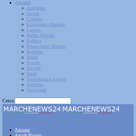
Attualità
Ambiente
Avvisi
Cronaca
Economia e finanza
Lavoro
Meteo Marche
Politica
Primo piano Marche
Regione
Salute
Scuola
Sociale
Sport
Tecnologia e scienze
Turismo
Università
Cerca
Marchenews24
Ancona
Ascoli Piceno