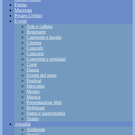
Fermo
Macerata
Pesaro-Urbino
Eventi
Arte e cultura
Benessere
Categorie e luoghi
Cinema
Concerti
Concorsi
Convegni e seminari
Corsi
Danza
Eventi del mese
Festival
Mercatini
Mostre
Musica
Presentazione libri
Religione
Sagra e gastronomia
Teatro
Attualità
Ambiente
Avvisi