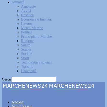
Attualità
Ambiente
Avvisi
Cronaca
Economia e finanza
Lavoro
Meteo Marche
Politica
Primo piano Marche
Regione
Salute
Scuola
Sociale
Sport
Tecnologia e scienze
Turismo
Università
Cerca
Marchenews24
Ancona
Ascoli Piceno