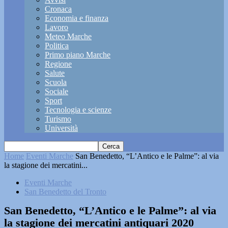
Cronaca
Economia e finanza
Lavoro
Meteo Marche
Politica
Primo piano Marche
Regione
Salute
Scuola
Sociale
Sport
Tecnologia e scienze
Turismo
Università
Home
Eventi Marche
San Benedetto, “L’Antico e le Palme”: al via
la stagione dei mercatini...
Eventi Marche
San Benedetto del Tronto
San Benedetto, “L’Antico e le Palme”: al via
la stagione dei mercatini antiquari 2020