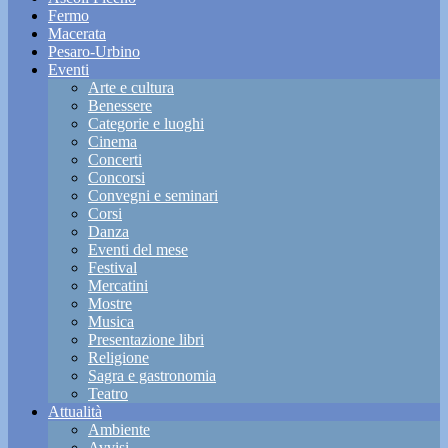
Fermo
Macerata
Pesaro-Urbino
Eventi
Arte e cultura
Benessere
Categorie e luoghi
Cinema
Concerti
Concorsi
Convegni e seminari
Corsi
Danza
Eventi del mese
Festival
Mercatini
Mostre
Musica
Presentazione libri
Religione
Sagra e gastronomia
Teatro
Attualità
Ambiente
Avvisi