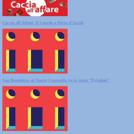
Caccia all’Affare, il 5 aprile a Porto d’Ascoli
San Benedetto, al Teatro Concordia va in scena “Il Golem”