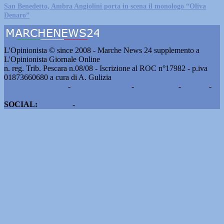
San Benedetto, Ambra Angiolini porta in scena il monologo “Oliva
Denaro”
L'Opinionista © since 2008 - Marche News 24 supplemento a
L'Opinionista Giornale Online
n. reg. Trib. Pescara n.08/08 - Iscrizione al ROC n°17982 - p.iva
01873660680 a cura di A. Gulizia
Pubblicità e contatti
-
Notizie del giorno
-
Informazioni
-
Privacy
-
Cookie
SOCIAL:
Facebook
-
X