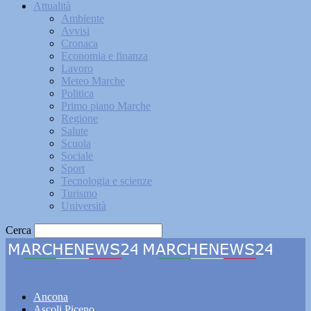
Attualità
Ambiente
Avvisi
Cronaca
Economia e finanza
Lavoro
Meteo Marche
Politica
Primo piano Marche
Regione
Salute
Scuola
Sociale
Sport
Tecnologia e scienze
Turismo
Università
Cerca
Marchenews24
Ancona
Ascoli Piceno