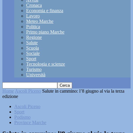
Cronaca
Economia e finanza
Lavoro
Meteo Marche
Politica
Primo piano Marche
Regione
Salute
Scuola
Sociale
Sport
Tecnologia e scienze
Turismo
Università
Home
Ascoli Piceno
Salute in cammino: l’8 giugno al via la terza
edizione
Ascoli Piceno
Sport
Podismo
Province Marche