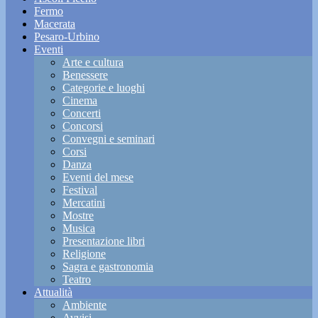
Fermo
Macerata
Pesaro-Urbino
Eventi
Arte e cultura
Benessere
Categorie e luoghi
Cinema
Concerti
Concorsi
Convegni e seminari
Corsi
Danza
Eventi del mese
Festival
Mercatini
Mostre
Musica
Presentazione libri
Religione
Sagra e gastronomia
Teatro
Attualità
Ambiente
Avvisi