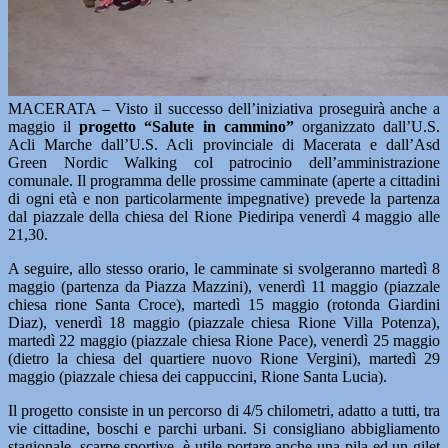
MACERATA – Visto il successo dell’iniziativa proseguirà anche a
maggio il
progetto “Salute in cammino”
organizzato dall’U.S.
Acli Marche dall’U.S. Acli provinciale di Macerata e dall’Asd
Green Nordic Walking col patrocinio dell’amministrazione
comunale. Il programma delle prossime camminate (aperte a cittadini
di ogni età e non particolarmente impegnative) prevede la partenza
dal piazzale della chiesa del Rione Piediripa venerdì 4 maggio alle
21,30.
A seguire, allo stesso orario, le camminate si svolgeranno martedì 8
maggio (partenza da Piazza Mazzini), venerdì 11 maggio (piazzale
chiesa rione Santa Croce), martedì 15 maggio (rotonda Giardini
Diaz), venerdì 18 maggio (piazzale chiesa Rione Villa Potenza),
martedì 22 maggio (piazzale chiesa Rione Pace), venerdì 25 maggio
(dietro la chiesa del quartiere nuovo Rione Vergini), martedì 29
maggio (piazzale chiesa dei cappuccini, Rione Santa Lucia).
Il progetto consiste in un percorso di 4/5 chilometri, adatto a tutti, tra
vie cittadine, boschi e parchi urbani. Si consigliano abbigliamento
stagionale, scarpe sportive, è utile portare anche una pila ed un gilet