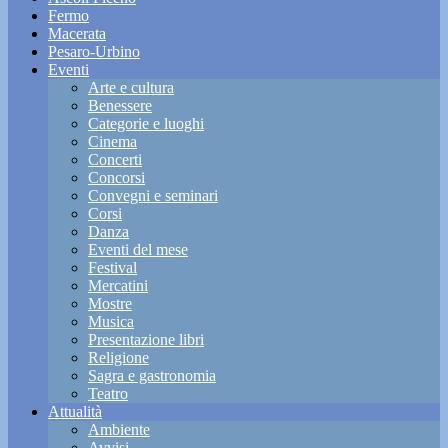
Fermo
Macerata
Pesaro-Urbino
Eventi
Arte e cultura
Benessere
Categorie e luoghi
Cinema
Concerti
Concorsi
Convegni e seminari
Corsi
Danza
Eventi del mese
Festival
Mercatini
Mostre
Musica
Presentazione libri
Religione
Sagra e gastronomia
Teatro
Attualità
Ambiente
Avvisi