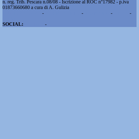
n. reg. Trib. Pescara n.08/08 - Iscrizione al ROC n°17982 - p.iva
01873660680 a cura di A. Gulizia
Pubblicità e contatti
-
Notizie del giorno
-
Informazioni
-
Privacy
-
Cookie
SOCIAL:
Facebook
-
X