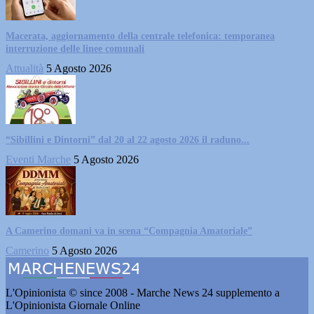
Macerata, aggiornamento della centrale telefonica: temporanea
interruzione delle linee comunali
Attualità
5 Agosto 2026
“Sibillini e Dintorni” dal 20 al 22 agosto 2026 il raduno...
Eventi Marche
5 Agosto 2026
A Camerino domani va in scena “Compagnia Amatoriale”
Camerino
5 Agosto 2026
L'Opinionista © since 2008 - Marche News 24 supplemento a
L'Opinionista Giornale Online