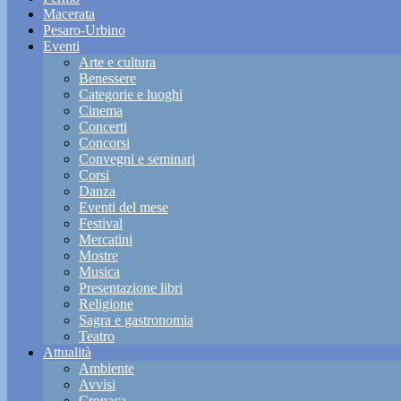
Macerata
Pesaro-Urbino
Eventi
Arte e cultura
Benessere
Categorie e luoghi
Cinema
Concerti
Concorsi
Convegni e seminari
Corsi
Danza
Eventi del mese
Festival
Mercatini
Mostre
Musica
Presentazione libri
Religione
Sagra e gastronomia
Teatro
Attualità
Ambiente
Avvisi
Cronaca