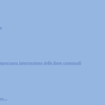
zo
mporanea interruzione delle linee comunali
o...