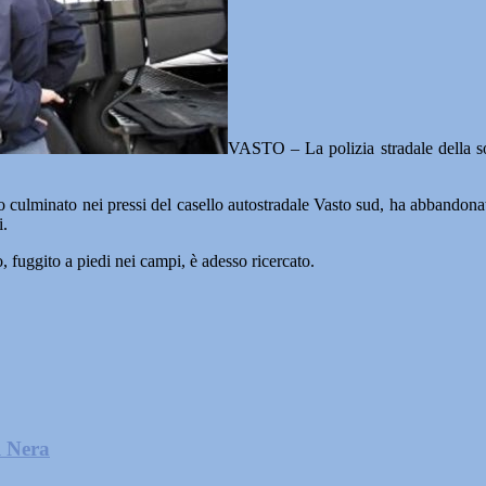
VASTO – La polizia stradale della so
ulminato nei pressi del casello autostradale Vasto sud, ha abbandonat
i.
 fuggito a piedi nei campi, è adesso ricercato.
l Nera