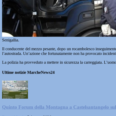
Senigallia.
Il conducente del mezzo pesante, dopo un rocambolesco inseguimento c
l’autostrada. Un’azione che fortunatamente non ha provocato incident
La polizia ha provveduto a mettere in sicurezza la carreggiata. L’uomo,
Ultime notizie MarcheNews24
Quinto Forum della Montagna a Castelsantangelo su