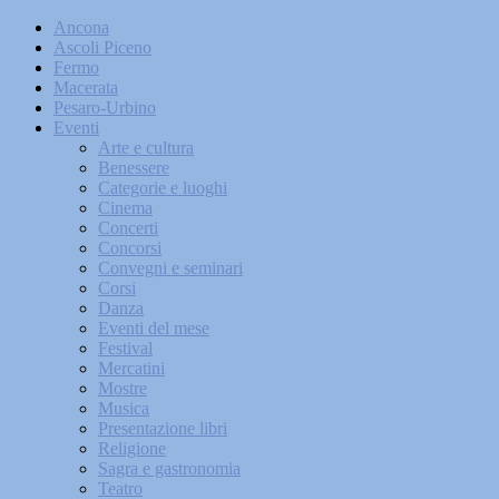
Ancona
Ascoli Piceno
Fermo
Macerata
Pesaro-Urbino
Eventi
Arte e cultura
Benessere
Categorie e luoghi
Cinema
Concerti
Concorsi
Convegni e seminari
Corsi
Danza
Eventi del mese
Festival
Mercatini
Mostre
Musica
Presentazione libri
Religione
Sagra e gastronomia
Teatro