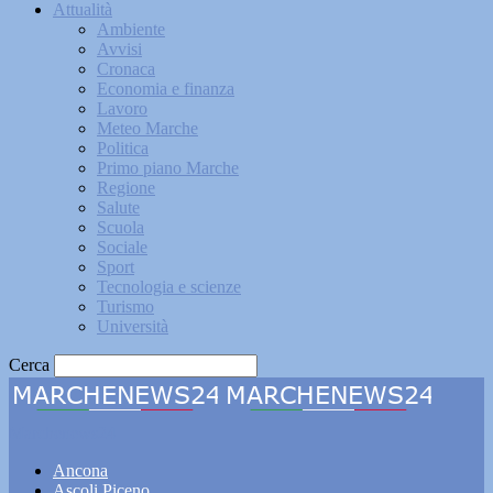
Attualità
Ambiente
Avvisi
Cronaca
Economia e finanza
Lavoro
Meteo Marche
Politica
Primo piano Marche
Regione
Salute
Scuola
Sociale
Sport
Tecnologia e scienze
Turismo
Università
Cerca
Marchenews24
Ancona
Ascoli Piceno