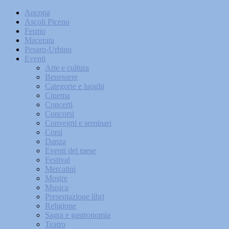
Ancona
Ascoli Piceno
Fermo
Macerata
Pesaro-Urbino
Eventi
Arte e cultura
Benessere
Categorie e luoghi
Cinema
Concerti
Concorsi
Convegni e seminari
Corsi
Danza
Eventi del mese
Festival
Mercatini
Mostre
Musica
Presentazione libri
Religione
Sagra e gastronomia
Teatro