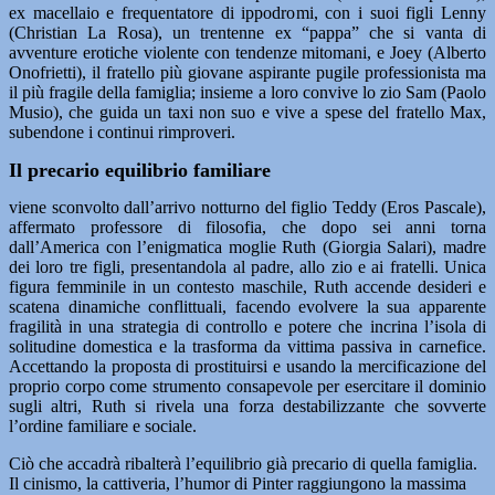
ex macellaio e frequentatore di ippodromi, con i suoi figli Lenny
(Christian La Rosa), un trentenne ex “pappa” che si vanta di
avventure erotiche violente con tendenze mitomani, e Joey (Alberto
Onofrietti), il fratello più giovane aspirante pugile professionista ma
il più fragile della famiglia; insieme a loro convive lo zio Sam (Paolo
Musio), che guida un taxi non suo e vive a spese del fratello Max,
subendone i continui rimproveri.
Il precario equilibrio familiare
viene sconvolto dall’arrivo notturno del figlio Teddy (Eros Pascale),
affermato professore di filosofia, che dopo sei anni torna
dall’America con l’enigmatica moglie Ruth (Giorgia Salari), madre
dei loro tre figli, presentandola al padre, allo zio e ai fratelli. Unica
figura femminile in un contesto maschile, Ruth accende desideri e
scatena dinamiche conflittuali, facendo evolvere la sua apparente
fragilità in una strategia di controllo e potere che incrina l’isola di
solitudine domestica e la trasforma da vittima passiva in carnefice.
Accettando la proposta di prostituirsi e usando la mercificazione del
proprio corpo come strumento consapevole per esercitare il dominio
sugli altri, Ruth si rivela una forza destabilizzante che sovverte
l’ordine familiare e sociale.
Ciò che accadrà ribalterà l’equilibrio già precario di quella famiglia.
Il cinismo, la cattiveria, l’humor di Pinter raggiungono la massima