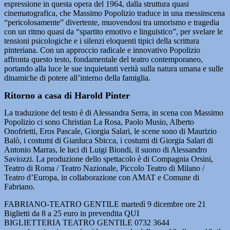
espressione in questa opera del 1964, dalla struttura quasi
cinematografica, che Massimo Popolizio traduce in una messinscena
“pericolosamente” divertente, muovendosi tra umorismo e tragedia
con un ritmo quasi da “spartito emotivo e linguistico”, per svelare le
tensioni psicologiche e i silenzi eloquenti tipici della scrittura
pinteriana. Con un approccio radicale e innovativo Popolizio
affronta questo testo, fondamentale del teatro contemporaneo,
portando alla luce le sue inquietanti verità sulla natura umana e sulle
dinamiche di potere all’interno della famiglia.
Ritorno a casa di Harold Pinter
La traduzione del testo è di Alessandra Serra, in scena con Massimo
Popolizio ci sono Christian La Rosa, Paolo Musio, Alberto
Onofrietti, Eros Pascale, Giorgia Salari, le scene sono di Maurizio
Balò, i costumi di Gianluca Sbicca, i costumi di Giorgia Salari di
Antonio Marras, le luci di Luigi Biondi, il suono di Alessandro
Saviozzi. La produzione dello spettacolo è di Compagnia Orsini,
Teatro di Roma / Teatro Nazionale, Piccolo Teatro di Milano /
Teatro d’Europa, in collaborazione con AMAT e Comune di
Fabriano.
FABRIANO-TEATRO GENTILE martedì 9 dicembre ore 21
Biglietti da 8 a 25 euro in prevendita QUI
BIGLIETTERIA TEATRO GENTILE 0732 3644