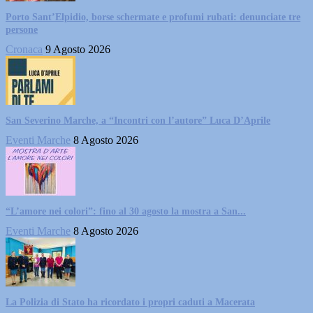
Porto Sant’Elpidio, borse schermate e profumi rubati: denunciate tre
persone
Cronaca
9 Agosto 2026
San Severino Marche, a “Incontri con l’autore” Luca D’Aprile
Eventi Marche
8 Agosto 2026
“L’amore nei colori”: fino al 30 agosto la mostra a San...
Eventi Marche
8 Agosto 2026
La Polizia di Stato ha ricordato i propri caduti a Macerata