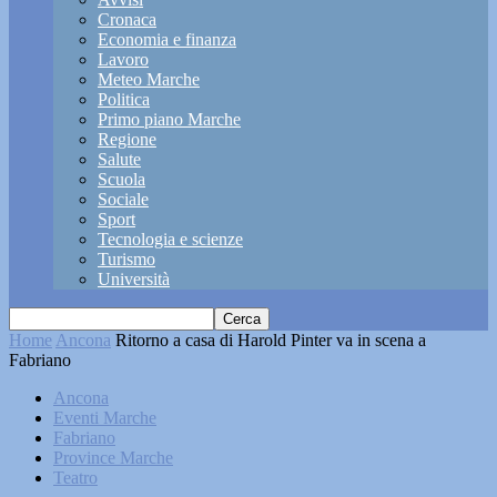
Cronaca
Economia e finanza
Lavoro
Meteo Marche
Politica
Primo piano Marche
Regione
Salute
Scuola
Sociale
Sport
Tecnologia e scienze
Turismo
Università
Home
Ancona
Ritorno a casa di Harold Pinter va in scena a
Fabriano
Ancona
Eventi Marche
Fabriano
Province Marche
Teatro