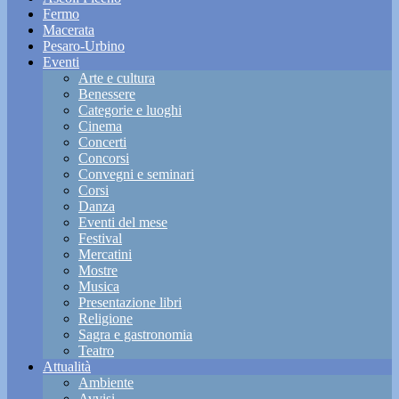
Fermo
Macerata
Pesaro-Urbino
Eventi
Arte e cultura
Benessere
Categorie e luoghi
Cinema
Concerti
Concorsi
Convegni e seminari
Corsi
Danza
Eventi del mese
Festival
Mercatini
Mostre
Musica
Presentazione libri
Religione
Sagra e gastronomia
Teatro
Attualità
Ambiente
Avvisi