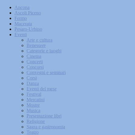
Ancona
Ascoli Piceno
Fermo
Macerata
Pesaro-Urbino
Eventi
Arte e cultura
Benessere
Categorie e luoghi
Cinema
Concerti
Concorsi
Convegni e seminari
Corsi
Danza
Eventi del mese
Festival
Mercatini
Mostre
Musica
Presentazione libri
Religione
Sagra e gastronomia
Teatro