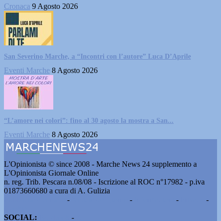
Cronaca
9 Agosto 2026
San Severino Marche, a “Incontri con l’autore” Luca D’Aprile
Eventi Marche
8 Agosto 2026
“L’amore nei colori”: fino al 30 agosto la mostra a San...
Eventi Marche
8 Agosto 2026
L'Opinionista © since 2008 - Marche News 24 supplemento a
L'Opinionista Giornale Online
n. reg. Trib. Pescara n.08/08 - Iscrizione al ROC n°17982 - p.iva
01873660680 a cura di A. Gulizia
Pubblicità e contatti
-
Notizie del giorno
-
Informazioni
-
Privacy
-
Cookie
SOCIAL:
Facebook
-
X