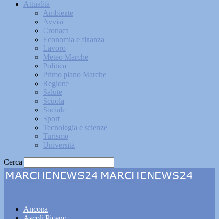
Attualità
Ambiente
Avvisi
Cronaca
Economia e finanza
Lavoro
Meteo Marche
Politica
Primo piano Marche
Regione
Salute
Scuola
Sociale
Sport
Tecnologia e scienze
Turismo
Università
Cerca
Marchenews24
Ancona
Ascoli Piceno