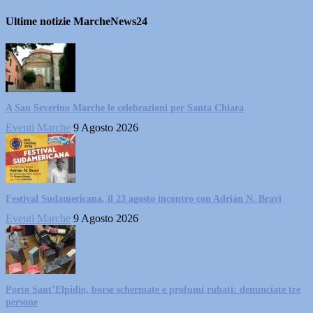
Ultime notizie MarcheNews24
A San Severino Marche le celebrazioni per Santa Chiara
Eventi Marche
9 Agosto 2026
Festival Sudamericana, il 23 agosto incontro con Adrián N. Bravi
Eventi Marche
9 Agosto 2026
Porto Sant’Elpidio, borse schermate e profumi rubati: denunciate tre
persone