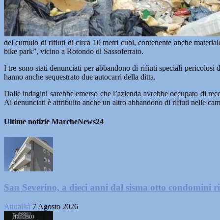
del cumulo di rifiuti di circa 10 metri cubi, contenente anche materia
bike park”, vicino a Rotondo di Sassoferrato.
I tre sono stati denunciati per abbandono di rifiuti speciali pericolosi
hanno anche sequestrato due autocarri della ditta.
Dalle indagini sarebbe emerso che l’azienda avrebbe occupato di recen
Ai denunciati è attribuito anche un altro abbandono di rifiuti nelle cam
Ultime notizie MarcheNews24
San Severino, a dieci anni dal sisma otto condomini ri
Attualità
7 Agosto 2026