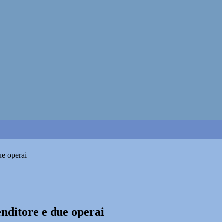
ue operai
enditore e due operai