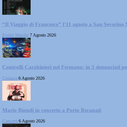
“Il Viaggio di Francesco” l’11 agosto a San Severino
Eventi Marche
7 Agosto 2026
Controlli Carabinieri nel Fermano: in 5 denunciati per 
Cronaca
6 Agosto 2026
Mario Biondi in concerto a Porto Recanati
Concerti
6 Agosto 2026