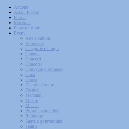
Ancona
Ascoli Piceno
Fermo
Macerata
Pesaro-Urbino
Eventi
Arte e cultura
Benessere
Categorie e luoghi
Cinema
Concerti
Concorsi
Convegni e seminari
Corsi
Danza
Eventi del mese
Festival
Mercatini
Mostre
Musica
Presentazione libri
Religione
Sagra e gastronomia
Teatro