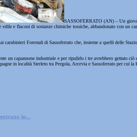
SASSOFERRATO (AN) – Un giovane imp
le edile e flaconi di sostanze chimiche tossiche, abbandonato con un cam
 dai carabinieri Forestali di Sassoferrato che, insieme a quelli delle St
te un capannone industriale e per ripulirlo i tre avrebbero gettato ciò
pagne in località Sterleto tra Pergola, Arcevia e Sassoferrato per cui la
entrano in...