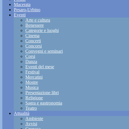
Macerata
Pesaro-Urbino
Eventi
Arte e cultura
Benessere
Categorie e luoghi
Cinema
Concerti
Concorsi
Convegni e seminari
Corsi
Danza
Eventi del mese
Festival
Mercatini
Mostre
Musica
Presentazione libri
Religione
Sagra e gastronomia
Teatro
Attualità
Ambiente
Avvisi
Cronaca