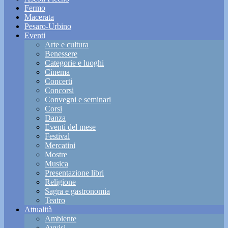
Fermo
Macerata
Pesaro-Urbino
Eventi
Arte e cultura
Benessere
Categorie e luoghi
Cinema
Concerti
Concorsi
Convegni e seminari
Corsi
Danza
Eventi del mese
Festival
Mercatini
Mostre
Musica
Presentazione libri
Religione
Sagra e gastronomia
Teatro
Attualità
Ambiente
Avvisi