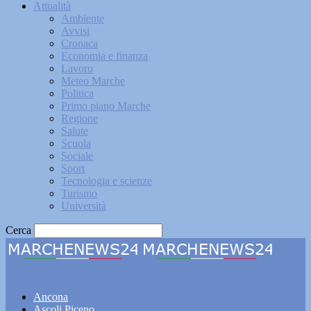
Attualità
Ambiente
Avvisi
Cronaca
Economia e finanza
Lavoro
Meteo Marche
Politica
Primo piano Marche
Regione
Salute
Scuola
Sociale
Sport
Tecnologia e scienze
Turismo
Università
Cerca
Marchenews24
Ancona
Ascoli Piceno