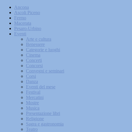
Ancona
Ascoli Piceno
Fermo
Macerata
Pesaro-Urbino
Eventi
Arte e cultura
Benessere
Categorie e luoghi
Cinema
Concerti
Concorsi
Convegni e seminari
Corsi
Danza
Eventi del mese
Festival
Mercatini
Mostre
Musica
Presentazione libri
Religione
Sagra e gastronomia
Teatro