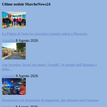
Ultime notizie MarcheNews24
La Polizia di Stato ha ricordato i propri caduti a Macerata
Attualità
8 Agosto 2026
San Severino, lavori nel plesso “Gentili”: le sezioni dell’Infanzia e
della...
Attualità
8 Agosto 2026
Irregolarità nei documenti di soggiorno: due denunce nel Fermano
Cronaca
8 Agosto 2026