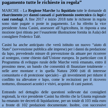
pagamento tutte le richieste in regola”
MARCHE – La
Regione Marche
ha
liquidato
tutte le domande di
risarcimento
per
danni
causati
al
patrimonio zootecnico
da
lupi
e
cani randagi
. A fine 2017 e inizio 2018 tutte le richieste in regola
sono state pagate o poste in pagamento. Lo ha riferito la vice
presidente Anna Casini, assessore all’Agricoltura, in risposta a una
mozione (poi ritirata per l’esauriente illustrazione fornita in Aula) del
consigliere Federico Talè.
Casini ha anche anticipato che verrà istituito un nuovo “aiuto di
Stato” (sovvenzione pubblica alle imprese) per i danni da predazione
da lupo, prevedendo misure di prevenzione da attuare per ricorrere
al sostegno, come chiesto dall’Unione europea. In particolare con il
Programma di sviluppo rurale delle Marche verrà emanato, entro il
prossimo mese, un bando che consentirà di finanziare totalmente –
nelle aree montane e in quella Natura 2000 (siti di interesse
comunitario e di protezione speciale) – gli investimenti per ridurre il
conflitto tra allevatore e lupo, come le recinzioni per il ricovero
notturno, dissuasori acustici e visivi, acquisto di cani pastori.
Entrando nel dettaglio delle questioni sollevate dai consiglieri
regionali, la vice presidente Casini ha riferito che la Giunta regionale
ha emanato tre decreti di liquidazione, per un totale di 103 mila euro
a fronte di 102 predazioni documentate. Inoltre, con successive