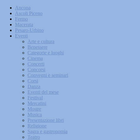
Ancona
Ascoli Piceno
Fermo
Macerata
Pesaro-Urbino
Eventi
Arte e cultura
Benessere
Categorie e luoghi
Cinema
Concerti
Concorsi
Convegni e seminari
Corsi
Danza
Eventi del mese
Festival
Mercatini
Mostre
Musica
Presentazione libri
Religione
Sagra e gastronomia
Teatro