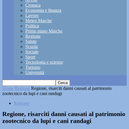
Cronaca
Economia e finanza
Lavoro
Meteo Marche
Politica
Primo piano Marche
Regione
Salute
Scuola
Sociale
Sport
Tecnologia e scienze
Turismo
Università
Home
Regione
Regione, risarciti danni causati al patrimonio
zootecnico da lupi e cani randagi
Regione
Regione, risarciti danni causati al patrimonio
zootecnico da lupi e cani randagi