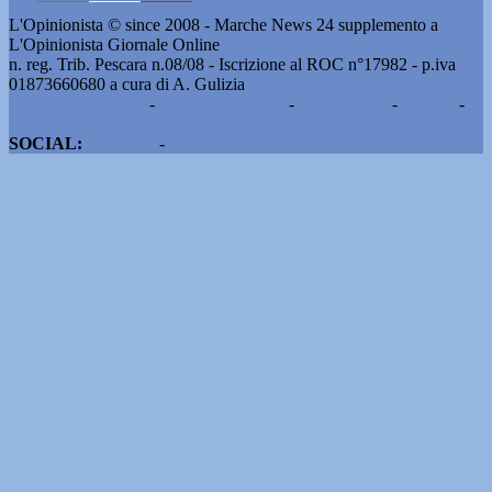
L'Opinionista © since 2008 - Marche News 24 supplemento a
L'Opinionista Giornale Online
n. reg. Trib. Pescara n.08/08 - Iscrizione al ROC n°17982 - p.iva
01873660680 a cura di A. Gulizia
Pubblicità e contatti
-
Notizie del giorno
-
Informazioni
-
Privacy
-
Cookie
SOCIAL:
Facebook
-
X