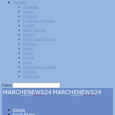
Attualità
Ambiente
Avvisi
Cronaca
Economia e finanza
Lavoro
Meteo Marche
Politica
Primo piano Marche
Regione
Salute
Scuola
Sociale
Sport
Tecnologia e scienze
Turismo
Università
Cerca
Marchenews24
Ancona
Ascoli Piceno