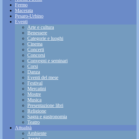
Fermo
Macerata
Pesaro-Urbino
Eventi
Arte e cultura
Benessere
Categorie e luoghi
Cinema
Concerti
Concorsi
Convegni e seminari
Corsi
Danza
Eventi del mese
Festival
Mercatini
Mostre
Musica
Presentazione libri
Religione
Sagra e gastronomia
Teatro
Attualità
Ambiente
Avvisi