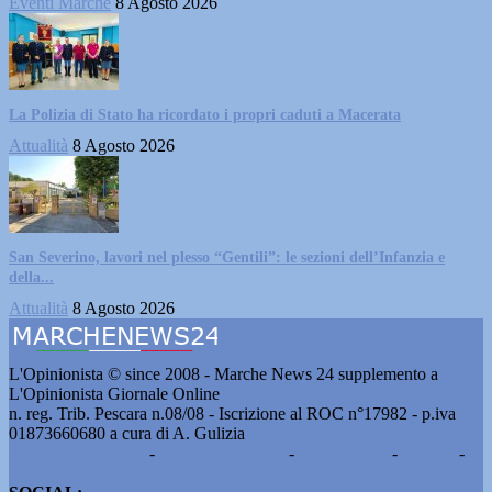
Eventi Marche
8 Agosto 2026
La Polizia di Stato ha ricordato i propri caduti a Macerata
Attualità
8 Agosto 2026
San Severino, lavori nel plesso “Gentili”: le sezioni dell’Infanzia e
della...
Attualità
8 Agosto 2026
L'Opinionista © since 2008 - Marche News 24 supplemento a
L'Opinionista Giornale Online
n. reg. Trib. Pescara n.08/08 - Iscrizione al ROC n°17982 - p.iva
01873660680 a cura di A. Gulizia
Pubblicità e contatti
-
Notizie del giorno
-
Informazioni
-
Privacy
-
Cookie