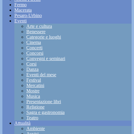
Fermo
Macerata
Pesaro-Urbino
Eventi
Arte e cultura
Benessere
Categorie e luoghi
Cinema
Concerti
Concorsi
Convegni e seminari
Corsi
Danza
Eventi del mese
Festival
Mercatini
Mostre
Musica
Presentazione libri
Religione
Sagra e gastronomia
Teatro
Attualità
Ambiente
Avvisi