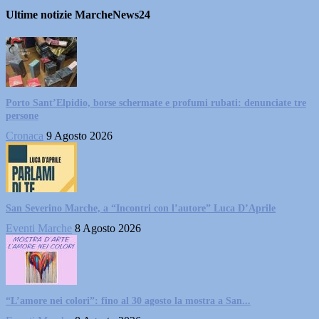
Ultime notizie MarcheNews24
Porto Sant’Elpidio, borse schermate e profumi rubati: denunciate tre
persone
Cronaca
9 Agosto 2026
San Severino Marche, a “Incontri con l’autore” Luca D’Aprile
Eventi Marche
8 Agosto 2026
“L’amore nei colori”: fino al 30 agosto la mostra a San...