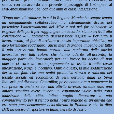
serata, con un accordo che prevede il passaggio di 103 operai al
IMR-Industrialesud Spa, con due anni di cassa integrazione.
“
Dopo mesi di trattative, in cui la Regione Marche ha sempre tenuto
un atteggiamento collaborativo, ma estremamente deciso nel
pretendere l’interessamento del Mise e poi nel far coincidere le
esigenze delle parti per raggiungere un accordo, siamo arrivati alla
conclusione
– il commento dell’assessore Aguzzi – P
er tutto il
lavoro svolto, al fine di arrivare a questo importante obiettivo, mi
dico fortemente soddisfatto: questi mesi di grande impegno per tutto
il mio assessorato hanno portato alla conferma delle attività
lavorative per tutti coloro che hanno aderito all’accordo, la
maggior parte dei lavoratori; per chi invece ha deciso di non
aderire ci sarà un accompagnamento di uscita tramite cassa
integrazione, Naspi e incentivo. Oltre a questo, la mia soddisfazione
deriva dal fatto che una realtà produttiva storica e radicata nel
tessuto sociale ed economico di Jesi, derivata dalla ex Sima
Industrie poi diventata Caterpillar, possa continuare a mantenere la
sua presenza anche se con una attività diversa: sarebbe stata una
amara sconfitta avere invece un capannone vuoto nella zona
industriale della città. Infine, voglio dimostrare il mio
compiacimento per il rientro nella nostra regione di un’attività che
era stata precedentemente delocalizzata in Polonia e che la ditta
IMR ha deciso di riportare in Italia, nel sito di Jesi”.