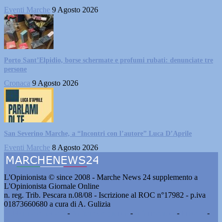
Eventi Marche
9 Agosto 2026
Porto Sant’Elpidio, borse schermate e profumi rubati: denunciate tre
persone
Cronaca
9 Agosto 2026
San Severino Marche, a “Incontri con l’autore” Luca D’Aprile
Eventi Marche
8 Agosto 2026
L'Opinionista © since 2008 - Marche News 24 supplemento a
L'Opinionista Giornale Online
n. reg. Trib. Pescara n.08/08 - Iscrizione al ROC n°17982 - p.iva
01873660680 a cura di A. Gulizia
Pubblicità e contatti
-
Notizie del giorno
-
Informazioni
-
Privacy
-
Cookie