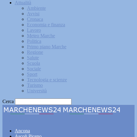
Attualità
Ambiente
Avvisi
Cronaca
Economia e finanza
Lavoro
Meteo Marche
Politica
Primo piano Marche
Regione
Salute
Scuola
Sociale
Sport
Tecnologia e scienze
Turismo
Università
Cerca
Marchenews24
Ancona
Ascoli Piceno