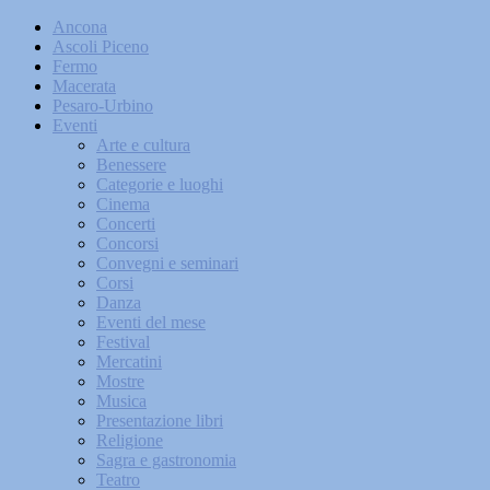
Ancona
Ascoli Piceno
Fermo
Macerata
Pesaro-Urbino
Eventi
Arte e cultura
Benessere
Categorie e luoghi
Cinema
Concerti
Concorsi
Convegni e seminari
Corsi
Danza
Eventi del mese
Festival
Mercatini
Mostre
Musica
Presentazione libri
Religione
Sagra e gastronomia
Teatro