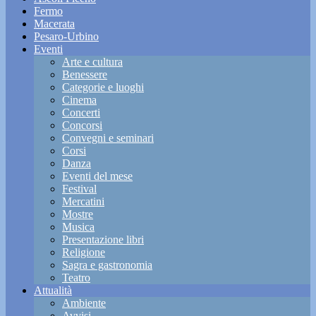
Fermo
Macerata
Pesaro-Urbino
Eventi
Arte e cultura
Benessere
Categorie e luoghi
Cinema
Concerti
Concorsi
Convegni e seminari
Corsi
Danza
Eventi del mese
Festival
Mercatini
Mostre
Musica
Presentazione libri
Religione
Sagra e gastronomia
Teatro
Attualità
Ambiente
Avvisi