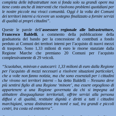
completa delle infrastrutture non si fonda solo su grandi opere ma
tiene conto anche di interventi che risolvono problemi quotidiani per
le nostre piccole ma vivaci comunità. Oggi è la volta dei Comuni
dei territori interni a ricevere un sostegno finalizzato a fornire servizi
di qualità ai propri cittadini”.
Queste le parole dell’
assessore regionale alle Infrastrutture,
Francesco Baldelli
, a commento della pubblicazione della
graduatoria del bando per la concessione di contributi a fondo
perduto ai Comuni dei territori interni per l’acquisto di nuovi mezzi
di trasporto. Sono 1,33 milioni di euro le risorse stanziate dalla
Regione Marche che premiano 20 Comuni per l’acquisto
complessivamente di 29 veicoli.
“Scuolabus, minivan e autocarri: 1,33 milioni di euro dalla Regione
per l’acquisto di mezzi necessari a risolvere situazioni particolari,
che a volte non fanno notizia, ma che sono essenziali per i cittadini
che vivono nei territori interni –
ha detto Baldelli –
Nessuno deve
più sentirsi figlio di una Regione ‘minore’, ma essere orgoglioso di
appartenere a una Regione governata da chi si impegna ad
abbattere diseguaglianze territoriali, offrire servizi alla persona
diffusi e di qualità, restituire dignità e diritti a tutti i cittadini
marchigiani, senza distinzione tra nord e sud, tra grandi e piccoli
centri, tra costa ed entroterra”.