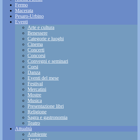
Fermo
Macerata
Pesaro-Urbino
Eventi
Arte e cultura
Benessere
Categorie e luoghi
Cinema
Concerti
Concorsi
Convegni e seminari
Corsi
Danza
Eventi del mese
Festival
Mercatini
Mostre
Musica
Presentazione libri
Religione
Sagra e gastronomia
Teatro
Attualità
Ambiente
Avvisi