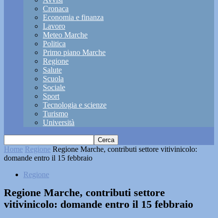
Cronaca
Economia e finanza
Lavoro
Meteo Marche
Politica
Primo piano Marche
Regione
Salute
Scuola
Sociale
Sport
Tecnologia e scienze
Turismo
Università
Home
Regione
Regione Marche, contributi settore vitivinicolo:
domande entro il 15 febbraio
Regione
Regione Marche, contributi settore
vitivinicolo: domande entro il 15 febbraio