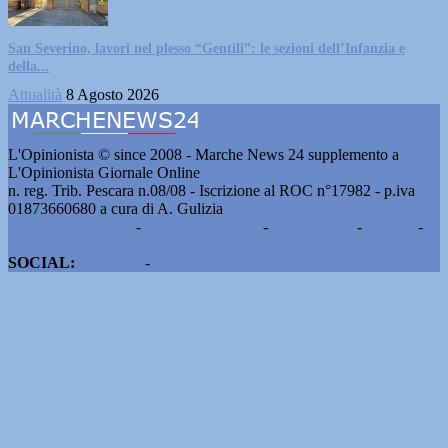
San Severino, lavori nel plesso “Gentili”: le sezioni dell’Infanzia e
della...
Attualità
8 Agosto 2026
L'Opinionista © since 2008 - Marche News 24 supplemento a
L'Opinionista Giornale Online
n. reg. Trib. Pescara n.08/08 - Iscrizione al ROC n°17982 - p.iva
01873660680 a cura di A. Gulizia
Pubblicità e contatti
-
Notizie del giorno
-
Informazioni
-
Privacy
-
Cookie
SOCIAL:
Facebook
-
X