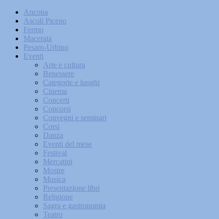
Ancona
Ascoli Piceno
Fermo
Macerata
Pesaro-Urbino
Eventi
Arte e cultura
Benessere
Categorie e luoghi
Cinema
Concerti
Concorsi
Convegni e seminari
Corsi
Danza
Eventi del mese
Festival
Mercatini
Mostre
Musica
Presentazione libri
Religione
Sagra e gastronomia
Teatro