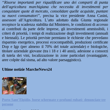
“Risorse importanti per riqualificare uno dei comparti di punta
dell’agricoltura marchigiana che necessita di investimenti per
conquistare quote di mercato, consolidare quelle acquisite, puntare
su nuovi consumatori”
, precisa la vice presidente Anna Casini,
assessore all’Agricoltura. L’atto adottato dalla Giunta regionale
recepisce la scadenza stabilita dal Ministero, le condizioni di accesso
ai contributi da parte delle imprese, gli investimenti ammissibili, i
criteri di priorità, i tempi di realizzazione degli investimenti (annuali
e biennali). Le priorità previste permiano le richieste che prevedano
risparmio energetico, processi ecocompatibili, produzioni certificate
Dop e Igp (per almeno il 70% del totale aziendale) e biologiche,
titolare aziendale giovane (tra i 18 e i 40 anni), adesione a consorzi
di tutela dei vini, localizzazione in zone particolari (svantaggiate,
aree colpite dal sisma, ad alto valore paesaggistico).
Ultime notizie MarcheNews24
Porto Sant’Elpidio, borse schermate e profumi rubati: denunciate tre
persone