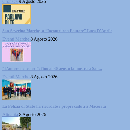
Cronaca
9 Agosto 2026
San Severino Marche, a “Incontri con l’autore” Luca D’Aprile
Eventi Marche
8 Agosto 2026
“L’amore nei colori”: fino al 30 agosto la mostra a San...
Eventi Marche
8 Agosto 2026
La Polizia di Stato ha ricordato i propri caduti a Macerata
Attualità
8 Agosto 2026