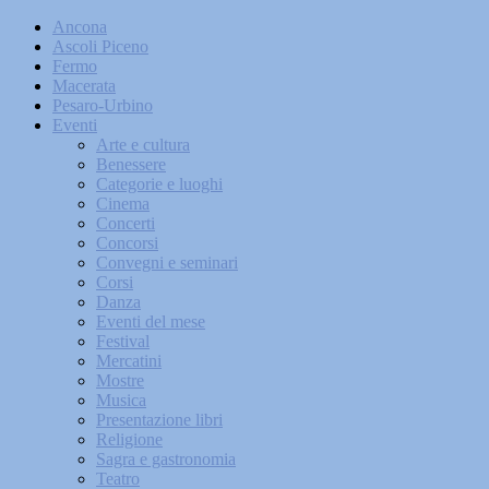
Ancona
Ascoli Piceno
Fermo
Macerata
Pesaro-Urbino
Eventi
Arte e cultura
Benessere
Categorie e luoghi
Cinema
Concerti
Concorsi
Convegni e seminari
Corsi
Danza
Eventi del mese
Festival
Mercatini
Mostre
Musica
Presentazione libri
Religione
Sagra e gastronomia
Teatro