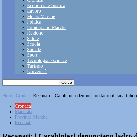
Economia e finanza
Lavoro
Meteo Marche
Politica
Primo piano Marche
Regione
Salute
Scuola
Sociale
Sport
Tecnologia e scienze
Turismo
Università
Home
Cronaca
Recanati: i Carabinieri denunciano ladro di smartpho
Cronaca
Macerata
Province Marche
Recanati
Recanati: i Carabinieri denunciano ladro 