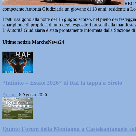
RECA
competente Autorità Giudiziaria un giovane di 18 anni, residente a Lore
I fatti risalgono alla notte del 15 giugno scorso, nel pieno dei festeggi
smartphone di proprietà di uno degli espositori presenti alla manifestaz
L’Autorità Giudiziaria è stata prontamente informata dalla Stazione di R
Ultime notizie MarcheNews24
“Infinito – Estate 2026” di Raf fa tappa a Sirolo
Ancona
6 Agosto 2026
Quinto Forum della Montagna a Castelsantangelo su