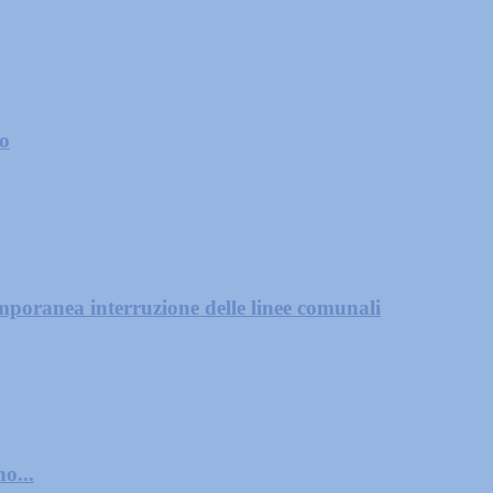
zo
mporanea interruzione delle linee comunali
o...