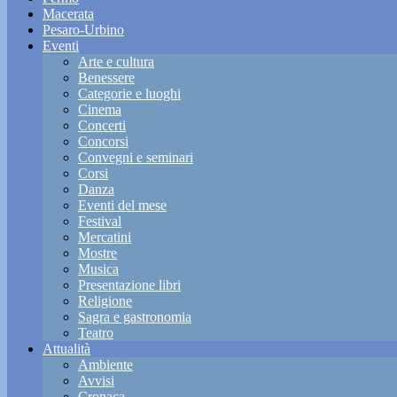
Macerata
Pesaro-Urbino
Eventi
Arte e cultura
Benessere
Categorie e luoghi
Cinema
Concerti
Concorsi
Convegni e seminari
Corsi
Danza
Eventi del mese
Festival
Mercatini
Mostre
Musica
Presentazione libri
Religione
Sagra e gastronomia
Teatro
Attualità
Ambiente
Avvisi
Cronaca