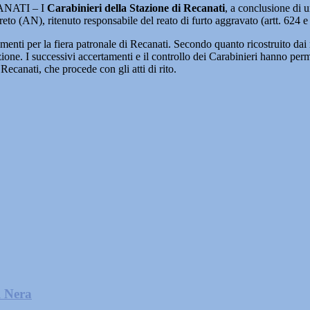
NATI – I
Carabinieri della Stazione di Recanati
, a conclusione di u
to (AN), ritenuto responsabile del reato di furto aggravato (artt. 624 e 
amenti per la fiera patronale di Recanati. Secondo quanto ricostruito dai m
ione. I successivi accertamenti e il controllo dei Carabinieri hanno perme
ecanati, che procede con gli atti di rito.
l Nera