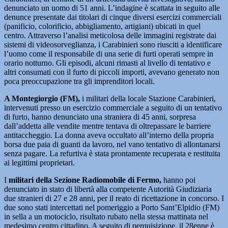
denunciato un uomo di 51 anni. L’indagine è scattata in seguito alle
denunce presentate dai titolari di cinque diversi esercizi commerciali
(panificio, colorificio, abbigliamento, artigiani) ubicati in quel
centro. Attraverso l’analisi meticolosa delle immagini registrate dai
sistemi di videosorveglianza, i Carabinieri sono riusciti a identificare
l’uomo come il responsabile di una serie di furti operati sempre in
orario notturno. Gli episodi, alcuni rimasti al livello di tentativo e
altri consumati con il furto di piccoli importi, avevano generato non
poca preoccupazione tra gli imprenditori locali.
A Montegiorgio (FM),
i militari della locale Stazione Carabinieri,
intervenuti presso un esercizio commerciale a seguito di un tentativo
di furto, hanno denunciato una straniera di 45 anni, sorpresa
dall’addetta alle vendite mentre tentava di oltrepassare le barriere
antitaccheggio. La donna aveva occultato all’interno della propria
borsa due paia di guanti da lavoro, nel vano tentativo di allontanarsi
senza pagare. La refurtiva è stata prontamente recuperata e restituita
ai legittimi proprietari.
I
militari della Sezione Radiomobile di Fermo,
hanno poi
denunciato in stato di libertà alla competente Autorità Giudiziaria
due stranieri di 27 e 28 anni, per il reato di ricettazione in concorso. I
due sono stati intercettati nel pomeriggio a Porto Sant’Elpidio (FM)
in sella a un motociclo, risultato rubato nella stessa mattinata nel
medesimo centro cittadino. A seguito di perquisizione, il 28enne è