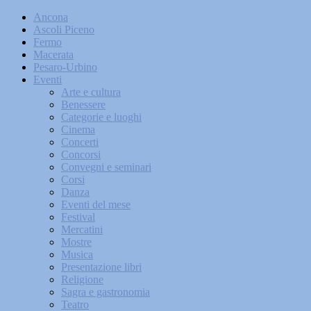
Ancona
Ascoli Piceno
Fermo
Macerata
Pesaro-Urbino
Eventi
Arte e cultura
Benessere
Categorie e luoghi
Cinema
Concerti
Concorsi
Convegni e seminari
Corsi
Danza
Eventi del mese
Festival
Mercatini
Mostre
Musica
Presentazione libri
Religione
Sagra e gastronomia
Teatro