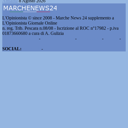
Attualità
8 Agosto 2026
L'Opinionista © since 2008 - Marche News 24 supplemento a
L'Opinionista Giornale Online
n. reg. Trib. Pescara n.08/08 - Iscrizione al ROC n°17982 - p.iva
01873660680 a cura di A. Gulizia
Pubblicità e contatti
-
Notizie del giorno
-
Informazioni
-
Privacy
-
Cookie
SOCIAL:
Facebook
-
X