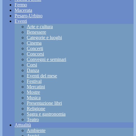
Fermo
Macerata
Pesaro-Urbino
Eventi
Arte e cultura
Benessere
Categorie e luoghi
Cinema
Concerti
Concorsi
Convegni e seminari
Corsi
Danza
Eventi del mese
Festival
Mercatini
Mostre
Musica
Presentazione libri
Religione
Sagra e gastronomia
Teatro
Attualità
Ambiente
Avvisi