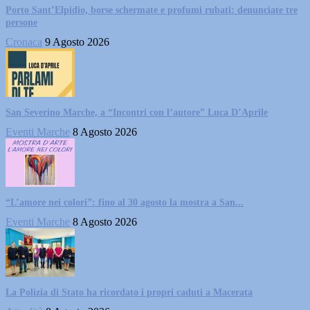
Porto Sant’Elpidio, borse schermate e profumi rubati: denunciate tre
persone
Cronaca
9 Agosto 2026
San Severino Marche, a “Incontri con l’autore” Luca D’Aprile
Eventi Marche
8 Agosto 2026
“L’amore nei colori”: fino al 30 agosto la mostra a San...
Eventi Marche
8 Agosto 2026
La Polizia di Stato ha ricordato i propri caduti a Macerata