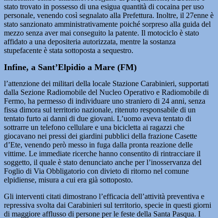
stato trovato in possesso di una esigua quantità di cocaina per uso
personale, venendo così segnalato alla Prefettura. Inoltre, il 27enne è
stato sanzionato amministrativamente poiché sorpreso alla guida del
mezzo senza aver mai conseguito la patente. Il motociclo è stato
affidato a una depositeria autorizzata, mentre la sostanza
stupefacente è stata sottoposta a sequestro.
Infine, a Sant’Elpidio a Mare (FM)
l’attenzione dei militari della locale Stazione Carabinieri, supportati
dalla Sezione Radiomobile del Nucleo Operativo e Radiomobile di
Fermo, ha permesso di individuare uno straniero di 24 anni, senza
fissa dimora sul territorio nazionale, ritenuto responsabile di un
tentato furto ai danni di due giovani. L’uomo aveva tentato di
sottrarre un telefono cellulare e una bicicletta ai ragazzi che
giocavano nei pressi dei giardini pubblici della frazione Casette
d’Ete, venendo però messo in fuga dalla pronta reazione delle
vittime. Le immediate ricerche hanno consentito di rintracciare il
soggetto, il quale è stato denunciato anche per l’inosservanza del
Foglio di Via Obbligatorio con divieto di ritorno nel comune
elpidiense, misura a cui era già sottoposto.
Gli interventi citati dimostrano l’efficacia dell’attività preventiva e
repressiva svolta dai Carabinieri sul territorio, specie in questi giorni
di maggiore afflusso di persone per le feste della Santa Pasqua. I