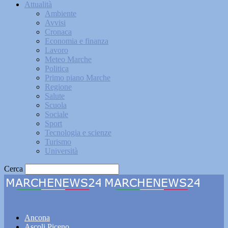
Attualità
Ambiente
Avvisi
Cronaca
Economia e finanza
Lavoro
Meteo Marche
Politica
Primo piano Marche
Regione
Salute
Scuola
Sociale
Sport
Tecnologia e scienze
Turismo
Università
Cerca
Marchenews24
Ancona
Ascoli Piceno