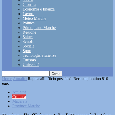
Cronaca
Economia e finanza
Lavoro
Meteo Marche
Politica
Primo piano Marche
Regione
Salute
Scuola
Sociale
Sport
Tecnologia e scienze
Turismo
Università
Home
Attualità
Rapina all’ufficio postale di Recanati, bottino 810
euro
Attualità
Cronaca
Macerata
Province Marche