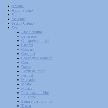
Ancona
Ascoli Piceno
Fermo
Macerata
Pesaro-Urbino
Eventi
Arte e cultura
Benessere
Categorie e luoghi
Cinema
Concerti
Concorsi
Convegni e seminari
Corsi
Danza
Eventi del mese
Festival
Mercatini
Mostre
Musica
Presentazione libri
Religione
Sagra e gastronomia
Teatro