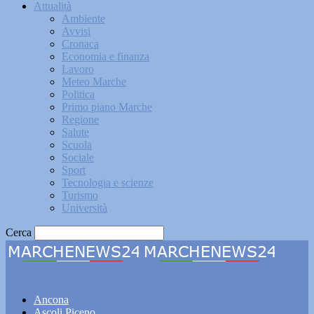
Attualità
Ambiente
Avvisi
Cronaca
Economia e finanza
Lavoro
Meteo Marche
Politica
Primo piano Marche
Regione
Salute
Scuola
Sociale
Sport
Tecnologia e scienze
Turismo
Università
Cerca
Marchenews24
Ancona
Ascoli Piceno