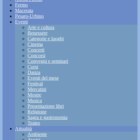
Fermo
Macerata
Pesaro-Urbino
Eventi
Arte e cultura
Benessere
Categorie e luoghi
Cinema
Concerti
Concorsi
Convegni e seminari
Corsi
Danza
Eventi del mese
Festival
Mercatini
Mostre
Musica
Presentazione libri
Religione
Sagra e gastronomia
Teatro
Attualità
Ambiente
Avvisi