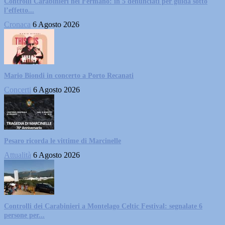
Controlli Carabinieri nel Fermano: in 5 denunciati per guida sotto
l’effetto...
Cronaca
6 Agosto 2026
Mario Biondi in concerto a Porto Recanati
Concerti
6 Agosto 2026
Pesaro ricorda le vittime di Marcinelle
Attualità
6 Agosto 2026
Controlli dei Carabinieri a Montelago Celtic Festival: segnalate 6
persone per...