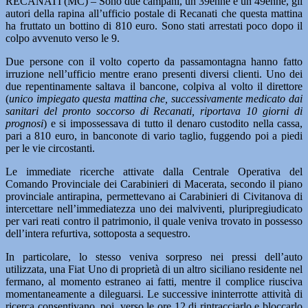
RECANATI (MC) – Sono due campani, un 39enne e un 49enne, gli
autori della rapina all’ufficio postale di Recanati che questa mattina
ha fruttato un bottino di 810 euro. Sono stati arrestati poco dopo il
colpo avvenuto verso le 9.
Due persone con il volto coperto da passamontagna hanno fatto
irruzione nell’ufficio mentre erano presenti diversi clienti. Uno dei
due repentinamente saltava il bancone, colpiva al volto il direttore
(
unico impiegato questa mattina che, successivamente medicato dai
sanitari del pronto soccorso di Recanati, riportava 10 giorni di
prognosi
) e si impossessava di tutto il denaro custodito nella cassa,
pari a 810 euro, in banconote di vario taglio, fuggendo poi a piedi
per le vie circostanti.
Le immediate ricerche attivate dalla Centrale Operativa del
Comando Provinciale dei Carabinieri di Macerata, secondo il piano
provinciale antirapina, permettevano ai Carabinieri di Civitanova di
intercettare nell’immediatezza uno dei malviventi, pluripregiudicato
per vari reati contro il patrimonio, il quale veniva trovato in possesso
dell’intera refurtiva, sottoposta a sequestro.
In particolare, lo stesso veniva sorpreso nei pressi dell’auto
utilizzata, una Fiat Uno di proprietà di un altro siciliano residente nel
fermano, al momento estraneo ai fatti, mentre il complice riusciva
momentaneamente a dileguarsi. Le successive ininterrotte attività di
ricerca consentivano, poi, verso le ore 12 di rintracciarlo e bloccarlo