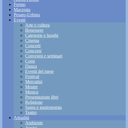
Fermo
Macerata
Pesaro-Urbino
Eventi
Arte e cultura
Benessere
Categorie e luoghi
Cinema
Concerti
Concorsi
Convegni e seminari
Corsi
Danza
Eventi del mese
Festival
Mercatini
Mostre
Musica
Presentazione libri
Religione
Sagra e gastronomia
Teatro
Attualità
Ambiente
Avvisi