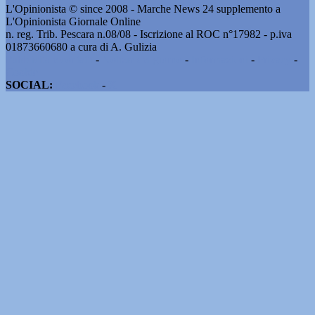
L'Opinionista © since 2008 - Marche News 24 supplemento a
L'Opinionista Giornale Online
n. reg. Trib. Pescara n.08/08 - Iscrizione al ROC n°17982 - p.iva
01873660680 a cura di A. Gulizia
Pubblicità e contatti
-
Notizie del giorno
-
Informazioni
-
Privacy
-
Cookie
SOCIAL:
Facebook
-
X