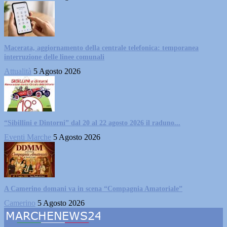
Macerata, aggiornamento della centrale telefonica: temporanea
interruzione delle linee comunali
Attualità
5 Agosto 2026
“Sibillini e Dintorni” dal 20 al 22 agosto 2026 il raduno...
Eventi Marche
5 Agosto 2026
A Camerino domani va in scena “Compagnia Amatoriale”
Camerino
5 Agosto 2026