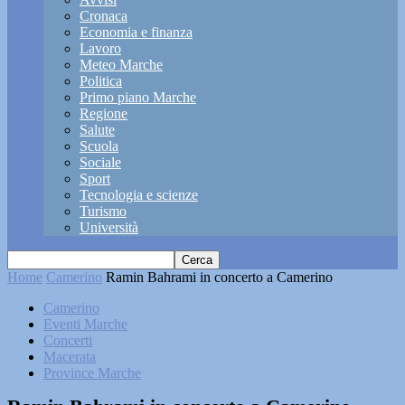
Cronaca
Economia e finanza
Lavoro
Meteo Marche
Politica
Primo piano Marche
Regione
Salute
Scuola
Sociale
Sport
Tecnologia e scienze
Turismo
Università
Home
Camerino
Ramin Bahrami in concerto a Camerino
Camerino
Eventi Marche
Concerti
Macerata
Province Marche