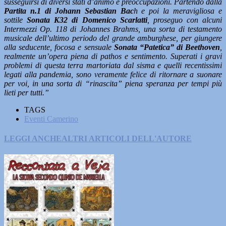
susseguirsi di diversi stati d’animo e preoccupazioni. Partendo dalla
Partita n.1 di Johann Sebastian Bac
h e poi la meravigliosa e
sottile
Sonata K32 di Domenico Scarlatti
, proseguo con alcuni
Intermezzi Op. 118 di Johannes Brahms, una sorta di testamento
musicale dell’ultimo periodo del grande amburghese, per giungere
alla seducente, focosa e sensuale
Sonata “Patetica” di Beethoven
,
realmente un’opera piena di pathos e sentimento. Superati i gravi
problemi di questa terra martoriata dal sisma e quelli recentissimi
legati alla pandemia, sono veramente felice di ritornare a suonare
per voi, in una sorta di “rinascita” piena speranza per tempi più
lieti per tutti.”
TAGS
Eventi Camerino
LEGGI ANCHE
ALTRI ARTICOLI DELL'AUTORE