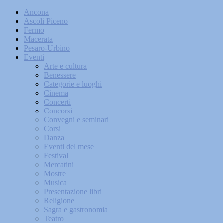
Ancona
Ascoli Piceno
Fermo
Macerata
Pesaro-Urbino
Eventi
Arte e cultura
Benessere
Categorie e luoghi
Cinema
Concerti
Concorsi
Convegni e seminari
Corsi
Danza
Eventi del mese
Festival
Mercatini
Mostre
Musica
Presentazione libri
Religione
Sagra e gastronomia
Teatro