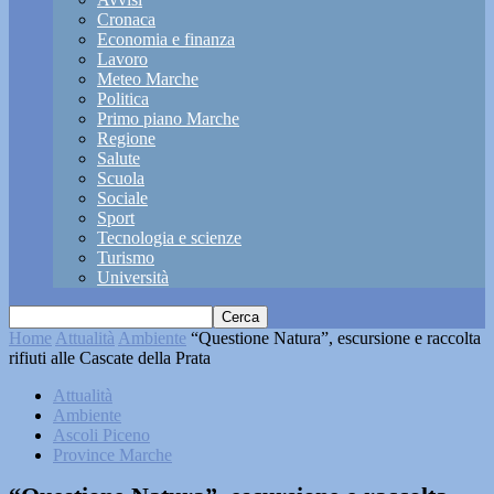
Cronaca
Economia e finanza
Lavoro
Meteo Marche
Politica
Primo piano Marche
Regione
Salute
Scuola
Sociale
Sport
Tecnologia e scienze
Turismo
Università
Home
Attualità
Ambiente
“Questione Natura”, escursione e raccolta
rifiuti alle Cascate della Prata
Attualità
Ambiente
Ascoli Piceno
Province Marche