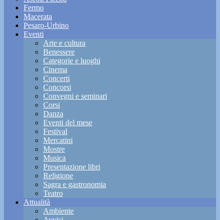
Fermo
Macerata
Pesaro-Urbino
Eventi
Arte e cultura
Benessere
Categorie e luoghi
Cinema
Concerti
Concorsi
Convegni e seminari
Corsi
Danza
Eventi del mese
Festival
Mercatini
Mostre
Musica
Presentazione libri
Religione
Sagra e gastronomia
Teatro
Attualità
Ambiente
Avvisi