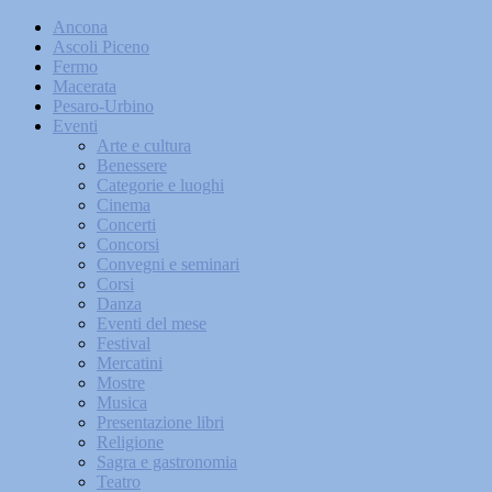
Ancona
Ascoli Piceno
Fermo
Macerata
Pesaro-Urbino
Eventi
Arte e cultura
Benessere
Categorie e luoghi
Cinema
Concerti
Concorsi
Convegni e seminari
Corsi
Danza
Eventi del mese
Festival
Mercatini
Mostre
Musica
Presentazione libri
Religione
Sagra e gastronomia
Teatro