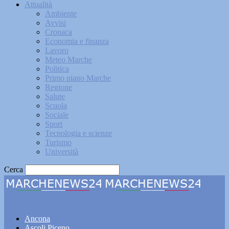
Attualità
Ambiente
Avvisi
Cronaca
Economia e finanza
Lavoro
Meteo Marche
Politica
Primo piano Marche
Regione
Salute
Scuola
Sociale
Sport
Tecnologia e scienze
Turismo
Università
Cerca
Marchenews24
Ancona
Ascoli Piceno