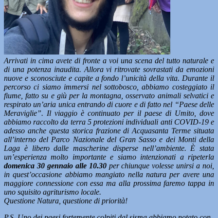
Arrivati in cima avete di fronte a voi una scena del tutto naturale e
di una potenza inaudita. Allora vi ritrovate sovrastati da emozioni
nuove e sconosciute e capite a fondo l’unicità della vita. Durante il
percorso ci siamo immersi nel sottobosco, abbiamo costeggiato il
fiume, fatto su e giù per la montagna, osservato animali selvatici e
respirato un’aria unica entrando di cuore e di fatto nel “Paese delle
Meraviglie”. Il viaggio è continuato per il paese di Umito, dove
abbiamo raccolto da terra 5 protezioni individuali anti COVID-19 e
adesso anche questa storica frazione di Acquasanta Terme situata
all’interno del Parco Nazionale del Gran Sasso e dei Monti della
Laga è libero dalle mascherine disperse nell’ambiente. È stata
un’esperienza molto importante e siamo intenzionati a ripeterla
domenica 30 gennaio alle 10.30
per chiunque volesse unirsi a noi,
in quest’occasione abbiamo mangiato nella natura per avere una
maggiore connessione con essa ma alla prossima faremo tappa in
uno squisito agriturismo locale.
Questione Natura, questione di priorità!
P.S. Uno dei paesi fortemente colpiti dal sisma abbiamo notato con