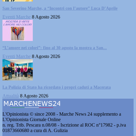
San Severino Marche, a “Incontri con l’autore” Luca D’Aprile
Eventi Marche
8 Agosto 2026
“L’amore nei colori”: fino al 30 agosto la mostra a San...
Eventi Marche
8 Agosto 2026
La Polizia di Stato ha ricordato i propri caduti a Macerata
Attualità
8 Agosto 2026
L'Opinionista © since 2008 - Marche News 24 supplemento a
L'Opinionista Giornale Online
n. reg. Trib. Pescara n.08/08 - Iscrizione al ROC n°17982 - p.iva
01873660680 a cura di A. Gulizia
Pubblicità e contatti
-
Notizie del giorno
-
Informazioni
-
Privacy
-