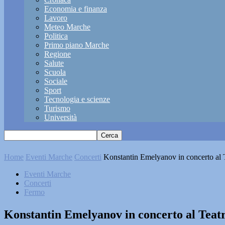
Economia e finanza
Lavoro
Meteo Marche
Politica
Primo piano Marche
Regione
Salute
Scuola
Sociale
Sport
Tecnologia e scienze
Turismo
Università
Home
Eventi Marche
Concerti
Konstantin Emelyanov in concerto al 
Eventi Marche
Concerti
Fermo
Konstantin Emelyanov in concerto al Teat