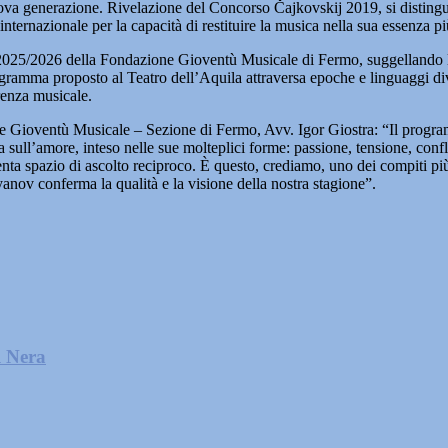
ova generazione. Rivelazione del Concorso Čajkovskij 2019, si distingue
 internazionale per la capacità di restituire la musica nella sua essenza pi
25/2026 della Fondazione Gioventù Musicale di Fermo, suggellando l’alto
l programma proposto al Teatro dell’Aquila attraversa epoche e linguagg
renza musicale.
azione Gioventù Musicale – Sezione di Fermo, Avv. Igor Giostra: “Il pr
 sull’amore, inteso nelle sue molteplici forme: passione, tensione, confl
ta spazio di ascolto reciproco. È questo, crediamo, uno dei compiti più
nov conferma la qualità e la visione della nostra stagione”.
l Nera