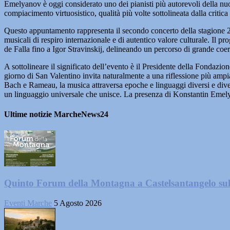
Emelyanov è oggi considerato uno dei pianisti più autorevoli della nu
compiacimento virtuosistico, qualità più volte sottolineata dalla critica
Questo appuntamento rappresenta il secondo concerto della stagione 20
musicali di respiro internazionale e di autentico valore culturale. I
de Falla fino a Igor Stravinskij, delineando un percorso di grande coe
A sottolineare il significato dell’evento è il Presidente della Fond
giorno di San Valentino invita naturalmente a una riflessione più ampia
Bach e Rameau, la musica attraversa epoche e linguaggi diversi e diven
un linguaggio universale che unisce. La presenza di Konstantin Emelya
Ultime notizie MarcheNews24
Quinto Forum della Montagna a Castelsantangelo su
Eventi Marche
5 Agosto 2026