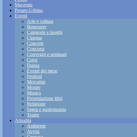
Macerata
Pesaro-Urbino
Eventi
Arte e cultura
Benessere
Categorie e luoghi
Cinema
Concerti
Concorsi
Convegni e seminari
Corsi
Danza
Eventi del mese
Festival
Mercatini
Mostre
Musica
Presentazione libri
Religione
Sagra e gastronomia
Teatro
Attualità
Ambiente
Avvisi
Cronaca