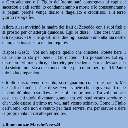
a Gerusalemme e il Figlio dell’uomo sarà consegnato ai capi dei
sacerdoti e agli scribi; lo condanneranno a morte e lo consegneranno
ai pagani perché venga deriso e flagellato e crocifisso, e il terzo
giorno risorgerà».
Allora gli si avvicinò la madre dei figli di Zebedèo con i suoi figli e
si prostrò per chiedergli qualcosa. Egli le disse: «Che cosa vuoi?».
Gli rispose: «Di’ che questi miei due figli siedano uno alla tua destra
e uno alla tua sinistra nel tuo regno».
Rispose Gesù: «Voi non sapete quello che chiedete. Potete bere il
calice che io sto per bere?». Gli dicono: «Lo possiamo». Ed egli
disse loro: «Il mio calice, lo berrete; però sedere alla mia destra e alla
mia sinistra non sta a me concederlo: è per coloro per i quali il Padre
mio lo ha preparato».
Gli altri dieci, avendo sentito, si sdegnarono con i due fratelli. Ma
Gesù li chiamò a sé e disse: «Voi sapete che i governanti delle
nazioni dòminano su di esse e i capi le opprimono. Tra voi non sarà
così; ma chi vuole diventare grande tra voi, sarà vostro servitore e
chi vuole essere il primo tra voi, sarà vostro schiavo. Come il Figlio
dell’uomo, che non è venuto per farsi servire, ma per servire e dare
la propria vita in riscatto per molti».
Ultime notizie MarcheNews24