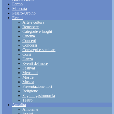
Fermo
Macerata
Pesaro-Urbino
Eventi
Arte e cultura
Benessere
Categorie e luoghi
Cinema
Concerti
Concorsi
Convegni e seminari
Corsi
Danza
Eventi del mese
Festival
Mercatini
Mostre
Musica
Presentazione libri
Religione
Sagra e gastronomia
Teatro
Attualità
Ambiente
Avvisi