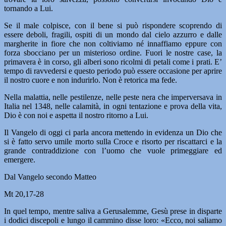
tornando a Lui.
Se il male colpisce, con il bene si può rispondere scoprendo di
essere deboli, fragili, ospiti di un mondo dal cielo azzurro e dalle
margherite in fiore che non coltiviamo né innaffiamo eppure con
forza sbocciano per un misterioso ordine. Fuori le nostre case, la
primavera è in corso, gli alberi sono ricolmi di petali come i prati. E’
tempo di ravvedersi e questo periodo può essere occasione per aprire
il nostro cuore e non indurirlo. Non è retorica ma fede.
Nella malattia, nelle pestilenze, nelle peste nera che imperversava in
Italia nel 1348, nelle calamità, in ogni tentazione e prova della vita,
Dio è con noi e aspetta il nostro ritorno a Lui.
Il Vangelo di oggi ci parla ancora mettendo in evidenza un Dio che
si è fatto servo umile morto sulla Croce e risorto per riscattarci e la
grande contraddizione con l’uomo che vuole primeggiare ed
emergere.
Dal Vangelo secondo Matteo
Mt 20,17-28
In quel tempo, mentre saliva a Gerusalemme, Gesù prese in disparte
i dodici discepoli e lungo il cammino disse loro: «Ecco, noi saliamo