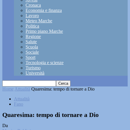
Cronaca
Economia e finanza
Lavoro
Meteo Marche
Politica
Primo piano Marche
Regione
Salute
Scuola
Sociale
Sport
Tecnologia e scienze
Turismo
Università
Home
Attualità
Quaresima: tempo di tornare a Dio
Attualità
Fano
Quaresima: tempo di tornare a Dio
Da