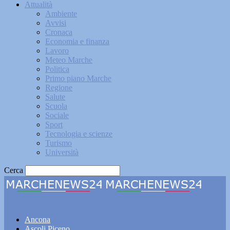
Attualità
Ambiente
Avvisi
Cronaca
Economia e finanza
Lavoro
Meteo Marche
Politica
Primo piano Marche
Regione
Salute
Scuola
Sociale
Sport
Tecnologia e scienze
Turismo
Università
Cerca
Marchenews24
Ancona
Ascoli Piceno