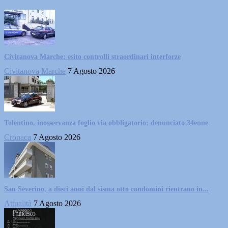
Civitanova Marche: esito controlli straordinari interforze
Civitanova Marche
7 Agosto 2026
Tolentino, inosservanza foglio via obbligatorio: denunciato 34enne
Cronaca
7 Agosto 2026
San Severino, a dieci anni dal sisma otto condomini rientrano in...
Attualità
7 Agosto 2026