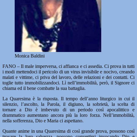
Monica Baldini
FANO – Il male imperversa, ci affianca e ci assedia. Ci prova in tutti
i modi mettendoci il pericolo di un virus invisibile e nocivo, creando
malati e vittime, ci priva del lavoro, delle relazioni e dei contatti. Ci
toglie tutto immobilizzandoci. Lì nell’immobilità, però, il Signore ci
chiama ed il bene combatte la sua battaglia.
La Quaresima è la risposta. Il tempo dell’anno liturgico in cui il
silenzio, l’ascolto, la Parola, il digiuno, la sobrietà, la scelta di
tornare a Dio è imbevuto di un periodo così apocalittico e
drammatico aumentano ancora più la loro forza. Nell’immobilità,
nella sofferenza, Dio e Maria ci aspettano.
Quante anime in una Quaresima di così grande prova, possono così
trovare la loro salvezza, possono convertirsi invocando Dio e