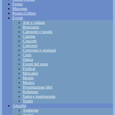
Fermo
Macerata
Pesaro-Urbino
Eventi
Arte e cultura
Benessere
Categorie e luoghi
Cinema
Concerti
Concorsi
Convegni e seminari
Corsi
Danza
Eventi del mese
Festival
Mercatini
Mostre
Musica
Presentazione libri
Religione
Sagra e gastronomia
Teatro
Attualità
Ambiente
Avvisi