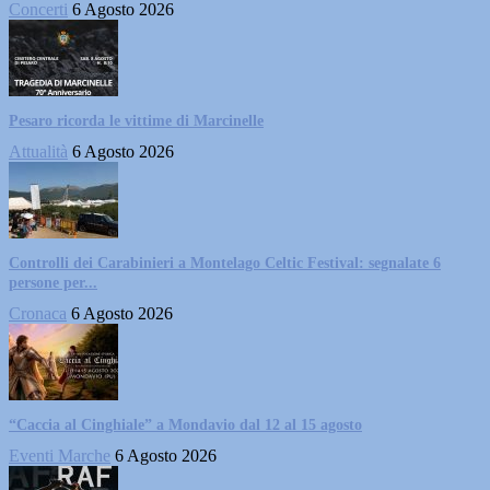
Concerti
6 Agosto 2026
Pesaro ricorda le vittime di Marcinelle
Attualità
6 Agosto 2026
Controlli dei Carabinieri a Montelago Celtic Festival: segnalate 6
persone per...
Cronaca
6 Agosto 2026
“Caccia al Cinghiale” a Mondavio dal 12 al 15 agosto
Eventi Marche
6 Agosto 2026