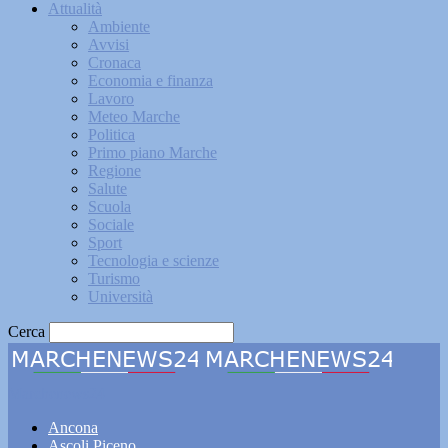
Attualità
Ambiente
Avvisi
Cronaca
Economia e finanza
Lavoro
Meteo Marche
Politica
Primo piano Marche
Regione
Salute
Scuola
Sociale
Sport
Tecnologia e scienze
Turismo
Università
Cerca
Marchenews24
Ancona
Ascoli Piceno