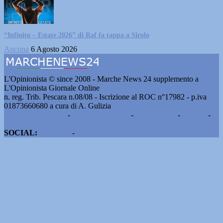
“Infinito – Estate 2026” di Raf fa tappa a Sirolo
Ancona
6 Agosto 2026
L'Opinionista © since 2008 - Marche News 24 supplemento a
L'Opinionista Giornale Online
n. reg. Trib. Pescara n.08/08 - Iscrizione al ROC n°17982 - p.iva
01873660680 a cura di A. Gulizia
Pubblicità e contatti
-
Notizie del giorno
-
Informazioni
-
Privacy
-
Cookie
SOCIAL:
Facebook
-
X