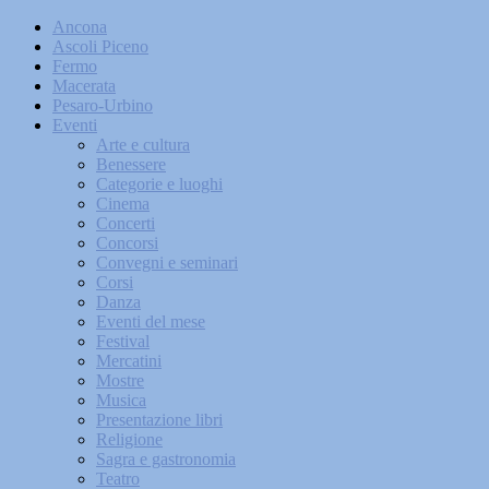
Ancona
Ascoli Piceno
Fermo
Macerata
Pesaro-Urbino
Eventi
Arte e cultura
Benessere
Categorie e luoghi
Cinema
Concerti
Concorsi
Convegni e seminari
Corsi
Danza
Eventi del mese
Festival
Mercatini
Mostre
Musica
Presentazione libri
Religione
Sagra e gastronomia
Teatro