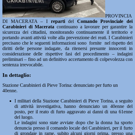
PROVINCIA
DI MACERATA – I
reparti
del
Comando Provinciale dei
Carabinieri di Macerata
continuano a lavorare per garantire la
sicurezza dei cittadini, monitorando continuamente il territorio e
portando avanti attività volte alla prevenzione dei reati. I Carabinieri
precisano che le seguenti informazioni sono fornite nel rispetto dei
diritti delle persone indagate, da ritenersi presunte innocenti in
considerazione delle rispettive fasi del procedimento – indagini
preliminari – fino ad un definitivo accertamento di colpevolezza con
sentenza irrevocabile.
In dettaglio:
Stazione Carabinieri di Pieve Torina: denunciato per furto un
40enne.
I militari della Stazione Carabinieri di Pieve Torina, a seguito
di attività investigativa, hanno denunciato un 40enne del
posto, per il reato di furto aggravato ai danni di una 61enne
del luogo.
Le indagini sono state avviate dopo che la donna ha sporto
denuncia presso il comando locale dei Carabinieri, per il furto
di grondaie in rame, subito alcuni giorni prima, presso una