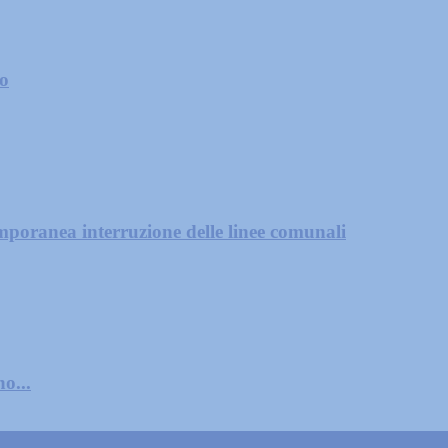
zo
mporanea interruzione delle linee comunali
o...