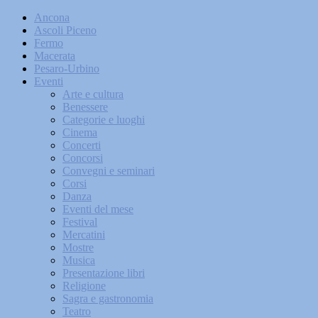
Ancona
Ascoli Piceno
Fermo
Macerata
Pesaro-Urbino
Eventi
Arte e cultura
Benessere
Categorie e luoghi
Cinema
Concerti
Concorsi
Convegni e seminari
Corsi
Danza
Eventi del mese
Festival
Mercatini
Mostre
Musica
Presentazione libri
Religione
Sagra e gastronomia
Teatro