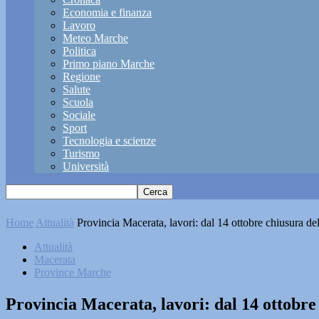
Economia e finanza
Lavoro
Meteo Marche
Politica
Primo piano Marche
Regione
Salute
Scuola
Sociale
Sport
Tecnologia e scienze
Turismo
Università
Home
Attualità
Provincia Macerata, lavori: dal 14 ottobre chiusura de
Attualità
Macerata
Province Marche
Provincia Macerata, lavori: dal 14 ottobre