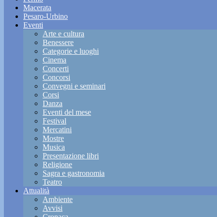
Macerata
Pesaro-Urbino
Eventi
Arte e cultura
Benessere
Categorie e luoghi
Cinema
Concerti
Concorsi
Convegni e seminari
Corsi
Danza
Eventi del mese
Festival
Mercatini
Mostre
Musica
Presentazione libri
Religione
Sagra e gastronomia
Teatro
Attualità
Ambiente
Avvisi
Cronaca