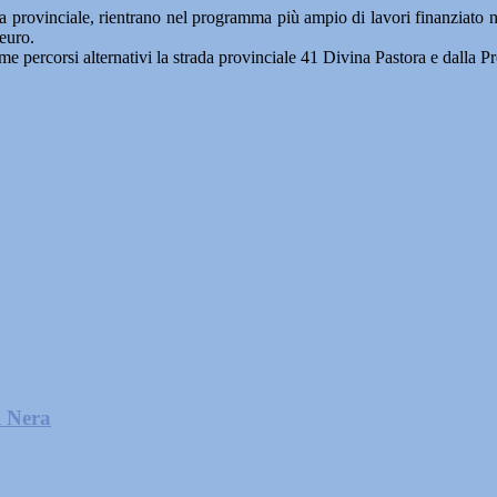
essa provinciale, rientrano nel programma più ampio di lavori finanziato ne
 euro.
ome percorsi alternativi la strada provinciale 41 Divina Pastora e dalla 
l Nera