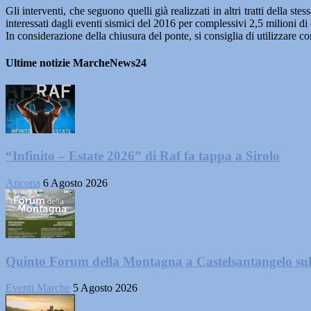
Gli interventi, che seguono quelli già realizzati in altri tratti della st
interessati dagli eventi sismici del 2016 per complessivi 2,5 milioni di
In considerazione della chiusura del ponte, si consiglia di utilizzare c
Ultime notizie MarcheNews24
“Infinito – Estate 2026” di Raf fa tappa a Sirolo
Ancona
6 Agosto 2026
Quinto Forum della Montagna a Castelsantangelo su
Eventi Marche
5 Agosto 2026