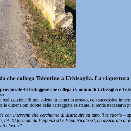
ada che collega Tolentino a Urbisaglia. La riapertur
 provinciale 43 Entoggese che collega i Comuni di Urbisaglia e Tol
so.
lla realizzazione di una soletta in cemento armato, con successiva imper
ste le dimensioni ridotte della carreggiata esistente, si rende necessario p
 con interventi che cerchiamo di distribuire su tutto il territorio
– sp
i, l’A.T.I formata da Pipponzi srl e Papa Nicola srl, ha assicurato ai t
ti i lavori”.