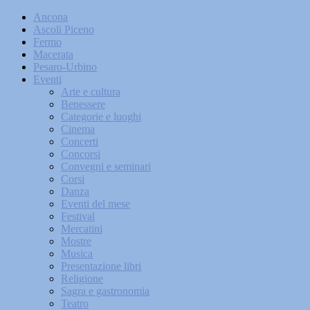
Ancona
Ascoli Piceno
Fermo
Macerata
Pesaro-Urbino
Eventi
Arte e cultura
Benessere
Categorie e luoghi
Cinema
Concerti
Concorsi
Convegni e seminari
Corsi
Danza
Eventi del mese
Festival
Mercatini
Mostre
Musica
Presentazione libri
Religione
Sagra e gastronomia
Teatro