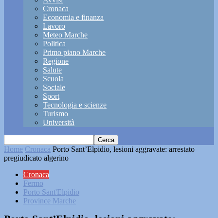
Cronaca
Economia e finanza
Lavoro
Meteo Marche
Politica
Primo piano Marche
Regione
Salute
Scuola
Sociale
Sport
Tecnologia e scienze
Turismo
Università
Home
Cronaca
Porto Sant’Elpidio, lesioni aggravate: arrestato
pregiudicato algerino
Cronaca
Fermo
Porto Sant'Elpidio
Province Marche