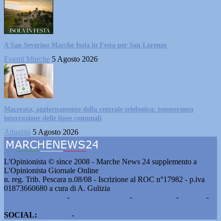
A San Severino Marche Isola in Festa per San Lorenzo
Eventi Marche
5 Agosto 2026
Macerata, aggiornamento della centrale telefonica: temporanea
interruzione delle linee comunali
Attualità
5 Agosto 2026
L'Opinionista © since 2008 - Marche News 24 supplemento a
L'Opinionista Giornale Online
n. reg. Trib. Pescara n.08/08 - Iscrizione al ROC n°17982 - p.iva
01873660680 a cura di A. Gulizia
Pubblicità e contatti
-
Notizie del giorno
-
Informazioni
-
Privacy
-
Cookie
SOCIAL:
Facebook
-
X