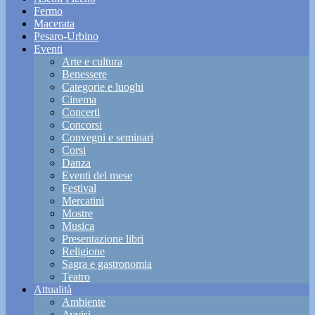
Fermo
Macerata
Pesaro-Urbino
Eventi
Arte e cultura
Benessere
Categorie e luoghi
Cinema
Concerti
Concorsi
Convegni e seminari
Corsi
Danza
Eventi del mese
Festival
Mercatini
Mostre
Musica
Presentazione libri
Religione
Sagra e gastronomia
Teatro
Attualità
Ambiente
Avvisi