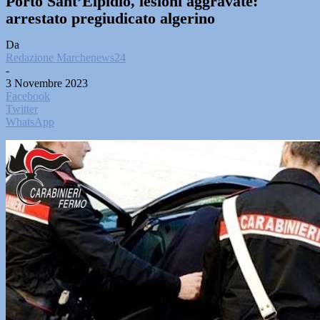
Porto Sant’Elpidio, lesioni aggravate:
arrestato pregiudicato algerino
Da
Redazione Marchenews24
-
3 Novembre 2023
Facebook
Twitter
WhatsApp