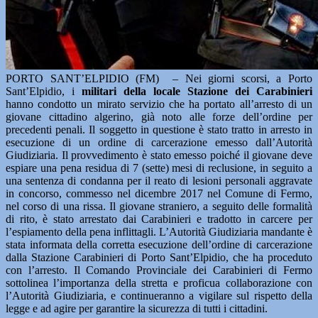
PORTO SANT’ELPIDIO (FM) – Nei giorni scorsi, a Porto
Sant’Elpidio, i
militari della locale Stazione dei Carabinieri
hanno condotto un mirato servizio che ha portato all’arresto di un
giovane cittadino algerino, già noto alle forze dell’ordine per
precedenti penali. Il soggetto in questione è stato tratto in arresto in
esecuzione di un ordine di carcerazione emesso dall’Autorità
Giudiziaria. Il provvedimento è stato emesso poiché il giovane deve
espiare una pena residua di 7 (sette) mesi di reclusione, in seguito a
una sentenza di condanna per il reato di lesioni personali aggravate
in concorso, commesso nel dicembre 2017 nel Comune di Fermo,
nel corso di una rissa. Il giovane straniero, a seguito delle formalità
di rito, è stato arrestato dai Carabinieri e tradotto in carcere per
l’espiamento della pena inflittagli. L’Autorità Giudiziaria mandante è
stata informata della corretta esecuzione dell’ordine di carcerazione
dalla Stazione Carabinieri di Porto Sant’Elpidio, che ha proceduto
con l’arresto. Il Comando Provinciale dei Carabinieri di Fermo
sottolinea l’importanza della stretta e proficua collaborazione con
l’Autorità Giudiziaria, e continueranno a vigilare sul rispetto della
legge e ad agire per garantire la sicurezza di tutti i cittadini.