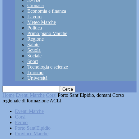
Cronaca
Economia e finanza
Lavoro
Meteo Marche
Politica
Primo piano Marche
Regione
Salute
Scuola
Sociale
Sport
Tecnologia e scienze
Turismo
Università
Home
Eventi Marche
Corsi
Porto Sant’Elpidio, domani Corso
regionale di formazione ACLI
Eventi Marche
Corsi
Fermo
Porto Sant'Elpidio
Province Marche