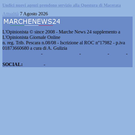
Undici nuovi agenti prendono servizio alla Questura di Macerata
Attualità
7 Agosto 2026
L'Opinionista © since 2008 - Marche News 24 supplemento a
L'Opinionista Giornale Online
n. reg. Trib. Pescara n.08/08 - Iscrizione al ROC n°17982 - p.iva
01873660680 a cura di A. Gulizia
Pubblicità e contatti
-
Notizie del giorno
-
Informazioni
-
Privacy
-
Cookie
SOCIAL:
Facebook
-
X