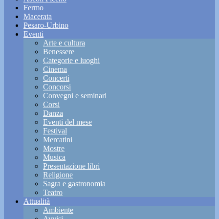
Fermo
Macerata
Pesaro-Urbino
Eventi
Arte e cultura
Benessere
Categorie e luoghi
Cinema
Concerti
Concorsi
Convegni e seminari
Corsi
Danza
Eventi del mese
Festival
Mercatini
Mostre
Musica
Presentazione libri
Religione
Sagra e gastronomia
Teatro
Attualità
Ambiente
Avvisi