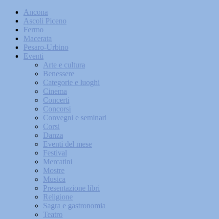
Ancona
Ascoli Piceno
Fermo
Macerata
Pesaro-Urbino
Eventi
Arte e cultura
Benessere
Categorie e luoghi
Cinema
Concerti
Concorsi
Convegni e seminari
Corsi
Danza
Eventi del mese
Festival
Mercatini
Mostre
Musica
Presentazione libri
Religione
Sagra e gastronomia
Teatro