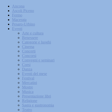
Ancona
Ascoli Piceno
Fermo
Macerata
Pesaro-Urbino
Eventi
Arte e cultura
Benessere
Categorie e luoghi
Cinema
Concerti
Concorsi
Convegni e seminari
Corsi
Danza
Eventi del mese
Festival
Mercatini
Mostre
Musica
Presentazione libri
Religione
Sagra e gastronomia
Teatro