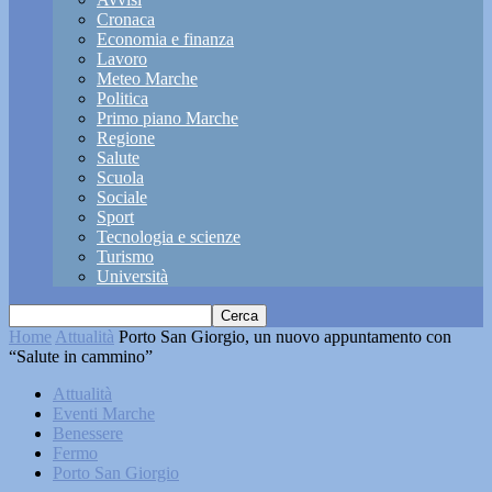
Cronaca
Economia e finanza
Lavoro
Meteo Marche
Politica
Primo piano Marche
Regione
Salute
Scuola
Sociale
Sport
Tecnologia e scienze
Turismo
Università
Home
Attualità
Porto San Giorgio, un nuovo appuntamento con
“Salute in cammino”
Attualità
Eventi Marche
Benessere
Fermo
Porto San Giorgio