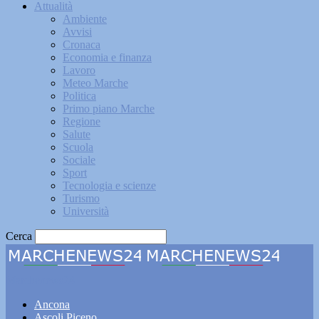
Attualità
Ambiente
Avvisi
Cronaca
Economia e finanza
Lavoro
Meteo Marche
Politica
Primo piano Marche
Regione
Salute
Scuola
Sociale
Sport
Tecnologia e scienze
Turismo
Università
Cerca
Marchenews24
Ancona
Ascoli Piceno