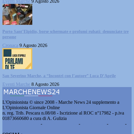
Eventi Marche
9 Agosto 2026
Porto Sant’Elpidio, borse schermate e profumi rubati: denunciate tre
persone
Cronaca
9 Agosto 2026
San Severino Marche, a “Incontri con l’autore” Luca D’Aprile
Eventi Marche
8 Agosto 2026
L'Opinionista © since 2008 - Marche News 24 supplemento a
L'Opinionista Giornale Online
n. reg. Trib. Pescara n.08/08 - Iscrizione al ROC n°17982 - p.iva
01873660680 a cura di A. Gulizia
Pubblicità e contatti
-
Notizie del giorno
-
Informazioni
-
Privacy
-
Cookie