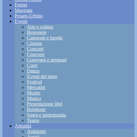
Fermo
Macerata
Pesaro-Urbino
Eventi
Arte e cultura
Benessere
Categorie e luoghi
Cinema
Concerti
Concorsi
Convegni e seminari
Corsi
Danza
Eventi del mese
Festival
Mercatini
Mostre
Musica
Presentazione libri
Religione
Sagra e gastronomia
Teatro
Attualità
Ambiente
Avvisi