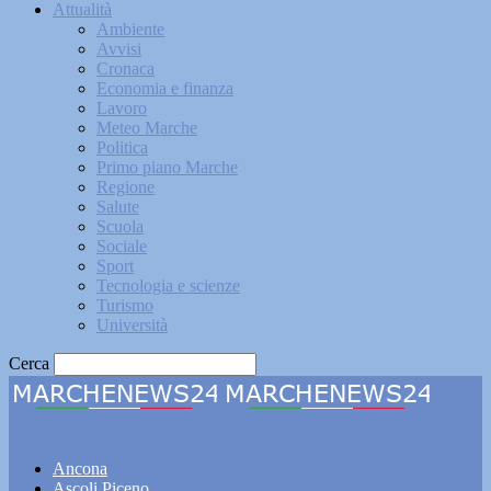
Attualità
Ambiente
Avvisi
Cronaca
Economia e finanza
Lavoro
Meteo Marche
Politica
Primo piano Marche
Regione
Salute
Scuola
Sociale
Sport
Tecnologia e scienze
Turismo
Università
Cerca
Marchenews24
Ancona
Ascoli Piceno