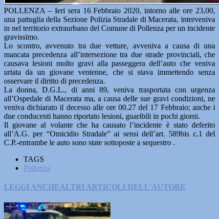
POLLENZA – Ieri sera 16 Febbraio 2020, intorno alle ore 23,00,
una pattuglia della Sezione Polizia Stradale di Macerata, interveniva
in nel territorio extraurbano del Comune di Pollenza per un incidente
gravissimo.
Lo scontro, avvenuto tra due vetture, avveniva a causa di una
mancata precedenza all’intersezione tra due strade provinciali, che
causava lesioni molto gravi alla passeggera dell’auto che veniva
urtata da un giovane ventenne, che si stava immettendo senza
osservare il diritto di precedenza.
La donna, D.G.L., di anni 89, veniva trasportata con urgenza
all’Ospedale di Macerata ma, a causa delle sue gravi condizioni, ne
veniva dichiarato il decesso alle ore 00.27 del 17 Febbraio; anche i
due conducenti hanno riportato lesioni, guaribili in pochi giorni.
Il giovane al volante che ha causato l’incidente è stato deferito
all’A.G. per “Omicidio Stradale” ai sensi dell’art. 589bis c.1 del
C.P.-entrambe le auto sono state sottoposte a sequestro .
TAGS
Pollenza
LEGGI ANCHE
ALTRI ARTICOLI DELL'AUTORE