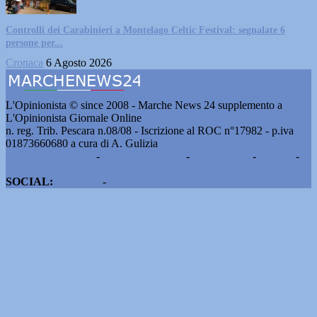
Controlli dei Carabinieri a Montelago Celtic Festival: segnalate 6
persone per...
Cronaca
6 Agosto 2026
L'Opinionista © since 2008 - Marche News 24 supplemento a
L'Opinionista Giornale Online
n. reg. Trib. Pescara n.08/08 - Iscrizione al ROC n°17982 - p.iva
01873660680 a cura di A. Gulizia
Pubblicità e contatti
-
Notizie del giorno
-
Informazioni
-
Privacy
-
Cookie
SOCIAL:
Facebook
-
X