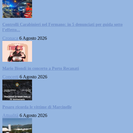
Controlli Carabinieri nel Fermano: in 5 denunciati per guida sotto
l’effetto...
Cronaca
6 Agosto 2026
Mario Biondi in concerto a Porto Recanati
Concerti
6 Agosto 2026
Pesaro ricorda le vittime di Marcinelle
Attualità
6 Agosto 2026