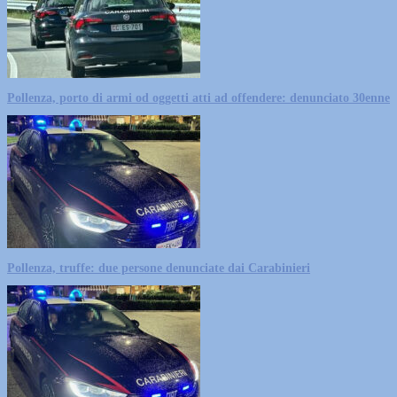
Pollenza, porto di armi od oggetti atti ad offendere: denunciato 30enne
Pollenza, truffe: due persone denunciate dai Carabinieri