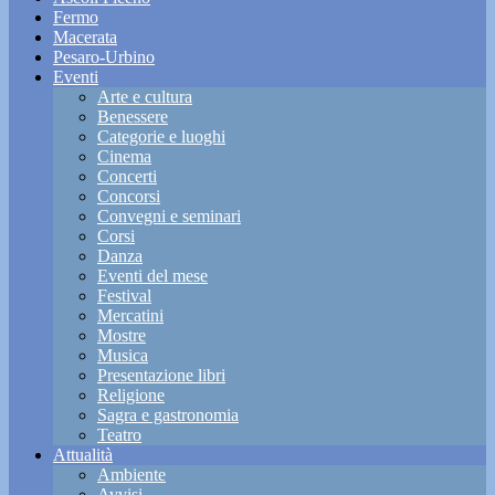
Fermo
Macerata
Pesaro-Urbino
Eventi
Arte e cultura
Benessere
Categorie e luoghi
Cinema
Concerti
Concorsi
Convegni e seminari
Corsi
Danza
Eventi del mese
Festival
Mercatini
Mostre
Musica
Presentazione libri
Religione
Sagra e gastronomia
Teatro
Attualità
Ambiente
Avvisi