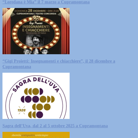
“Loredana è Mia” il 7 marzo a Cupramontana
“Gigi Proietti: Insegnamenti e chiacchiere”, il 28 dicembre a
Cupramontana
Sagra dell’Uva, dal 2 al 5 ottobre 2025 a Cupramontana