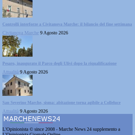
Controlli interforze a Civitanova Marche: il bilancio del fine settimana
Civitanova Marche
9 Agosto 2026
Pesaro, inaugurato il Parco degli Ulivi dopo la riqualificazione
Attualità
9 Agosto 2026
San Severino Marche, sisma: abitazione torna agibile a Colleluce
Attualità
9 Agosto 2026
L'Opinionista © since 2008 - Marche News 24 supplemento a
L'Opinionista Giornale Online