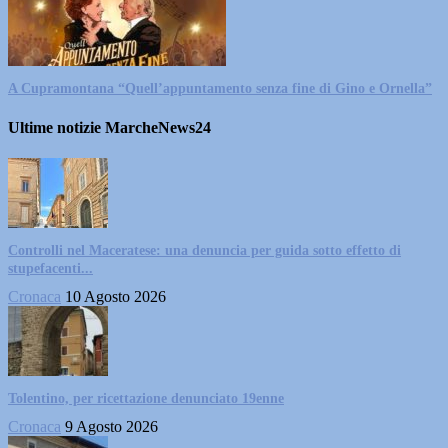
A Cupramontana “Quell’appuntamento senza fine di Gino e Ornella”
Ultime notizie MarcheNews24
Controlli nel Maceratese: una denuncia per guida sotto effetto di
stupefacenti...
Cronaca
10 Agosto 2026
Tolentino, per ricettazione denunciato 19enne
Cronaca
9 Agosto 2026