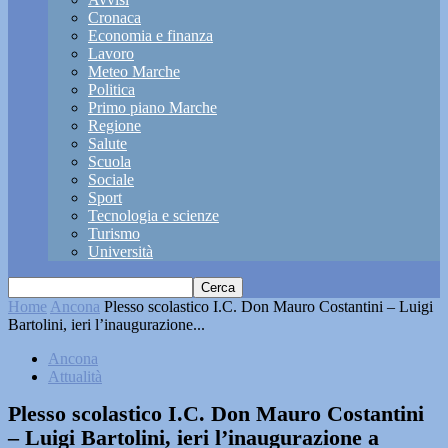
Cronaca
Economia e finanza
Lavoro
Meteo Marche
Politica
Primo piano Marche
Regione
Salute
Scuola
Sociale
Sport
Tecnologia e scienze
Turismo
Università
Home
Ancona
Plesso scolastico I.C. Don Mauro Costantini – Luigi
Bartolini, ieri l’inaugurazione...
Ancona
Attualità
Plesso scolastico I.C. Don Mauro Costantini
– Luigi Bartolini, ieri l’inaugurazione a