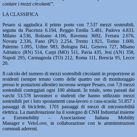
contare i mezzi circolanti”.
LA CLASSIFICA
Pesaro si aggiudica il primo posto con 7.537 mezzi sostenibili,
seguita da Piacenza 6.194, Reggio Emilia 5.481, Padova 4.833,
Milano 4.536, Bolzano 4.106, Ravenna 3692, Ferrara 2.676,
Novara 2.336, Fano (PU) 2.254, Trento 1.921, Torino 1.600,
Palermo 1.095, Udine 983, Bologna 841, Genova 727, Misano
Adriatico (RN) 514, Carpi (MO) 511, Pavia 435, Jesi (AN) 358,
Napoli 295, Carmagnola (TO) 212, Roma 111, Brescia 95, Lecce
20.
Il calcolo del numero di mezzi sostenibili circolanti in proporzione ai
residenti (sempre tenuto conto delle quattro ore di monitoraggio
presso le postazioni allestite) incorona sempre Pesaro, con 7,9 mezzi
sostenibili conteggiati ogni 100 abitanti. In totale, sono passati dai
varchi 53.578 lavoratori o studenti che hanno utilizzato mezzi
sostenibili per i loro spostamenti casa-lavoro o casa-scuola: 51.857 i
passaggi di biciclette, 1701 passaggi di mezzi di micromobilità
elettrica. La manifestazione ha il sostegno di CNH Industrial insieme
a Euromobility – Associazione Italiana Mobility
Manager e VeloLove, in collaborazione con le amministrazioni
comunali aderenti.