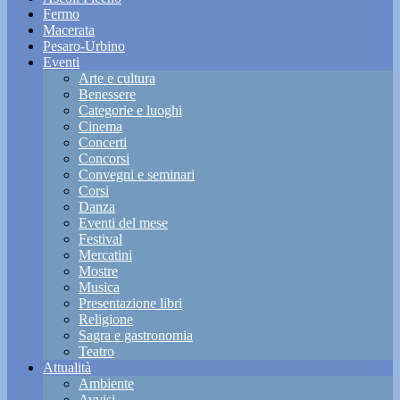
Fermo
Macerata
Pesaro-Urbino
Eventi
Arte e cultura
Benessere
Categorie e luoghi
Cinema
Concerti
Concorsi
Convegni e seminari
Corsi
Danza
Eventi del mese
Festival
Mercatini
Mostre
Musica
Presentazione libri
Religione
Sagra e gastronomia
Teatro
Attualità
Ambiente
Avvisi