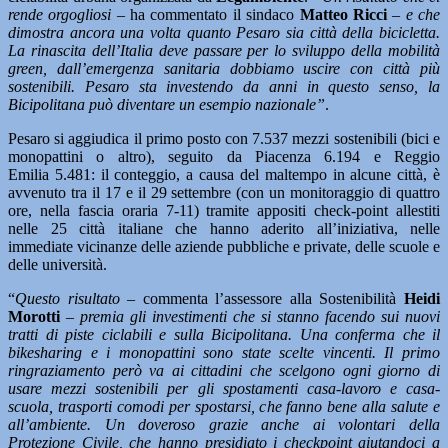
rende orgogliosi –
ha commentato il sindaco
Matteo Ricci
– e che
dimostra ancora una volta quanto Pesaro sia città della bicicletta.
La rinascita dell’Italia deve passare per lo sviluppo della mobilità
green, dall’emergenza sanitaria dobbiamo uscire con città più
sostenibili. Pesaro sta investendo da anni in questo senso, la
Bicipolitana può diventare un esempio nazionale”
.
Pesaro si aggiudica il primo posto con 7.537 mezzi sostenibili (bici e
monopattini o altro), seguito da Piacenza 6.194 e Reggio
Emilia 5.481: il conteggio, a causa del maltempo in alcune città, è
avvenuto tra il 17 e il 29 settembre (con un monitoraggio di quattro
ore, nella fascia oraria 7-11) tramite appositi check-point allestiti
nelle 25 città italiane che hanno aderito all’iniziativa, nelle
immediate vicinanze delle aziende pubbliche e private, delle scuole e
delle università.
“
Questo risultato –
commenta l’assessore alla Sostenibilità
Heidi
Morotti
–
premia gli investimenti che si stanno facendo sui nuovi
tratti di piste ciclabili e sulla Bicipolitana. Una conferma che il
bikesharing e i monopattini sono state scelte vincenti. Il primo
ringraziamento però va ai cittadini che scelgono ogni giorno di
usare mezzi sostenibili per gli spostamenti casa-lavoro e casa-
scuola, trasporti comodi per spostarsi, che fanno bene alla salute e
all’ambiente. Un doveroso grazie anche ai volontari della
Protezione Civile, che hanno presidiato i checkpoint aiutandoci a