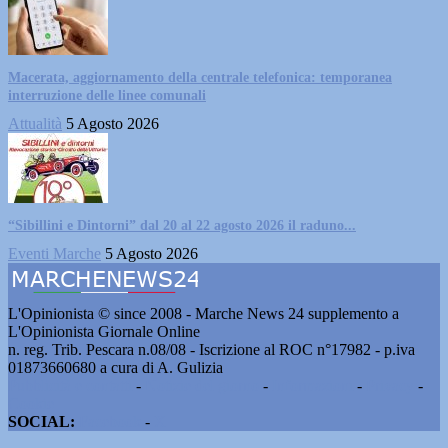
Macerata, aggiornamento della centrale telefonica: temporanea
interruzione delle linee comunali
Attualità
5 Agosto 2026
“Sibillini e Dintorni” dal 20 al 22 agosto 2026 il raduno...
Eventi Marche
5 Agosto 2026
L'Opinionista © since 2008 - Marche News 24 supplemento a
L'Opinionista Giornale Online
n. reg. Trib. Pescara n.08/08 - Iscrizione al ROC n°17982 - p.iva
01873660680 a cura di A. Gulizia
Pubblicità e contatti
-
Notizie del giorno
-
Informazioni
-
Privacy
-
Cookie
SOCIAL:
Facebook
-
X