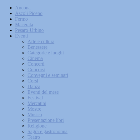
Ancona
Ascoli Piceno
Fermo
Macerata
Pesaro-Urbino
Eventi
Arte e cultura
Benessere
Categorie e luoghi
Cinema
Concerti
Concorsi
Convegni e seminari
Corsi
Danza
Eventi del mese
Festival
Mercatini
Mostre
Musica
Presentazione libri
Religione
Sagra e gastronomia
Teatro