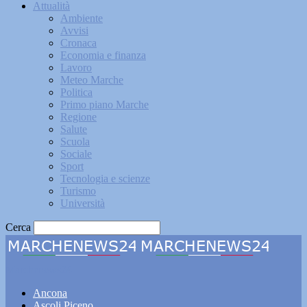
Attualità
Ambiente
Avvisi
Cronaca
Economia e finanza
Lavoro
Meteo Marche
Politica
Primo piano Marche
Regione
Salute
Scuola
Sociale
Sport
Tecnologia e scienze
Turismo
Università
Cerca
Marchenews24
Ancona
Ascoli Piceno