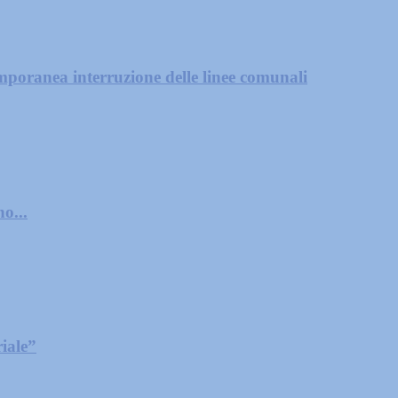
mporanea interruzione delle linee comunali
o...
iale”