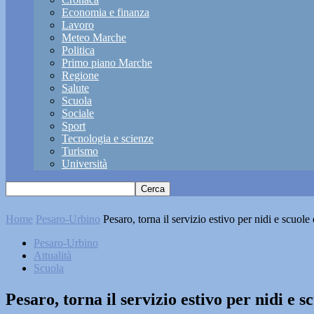
Economia e finanza
Lavoro
Meteo Marche
Politica
Primo piano Marche
Regione
Salute
Scuola
Sociale
Sport
Tecnologia e scienze
Turismo
Università
Home
Pesaro-Urbino
Pesaro, torna il servizio estivo per nidi e scuole
Pesaro-Urbino
Attualità
Scuola
Pesaro, torna il servizio estivo per nidi e s