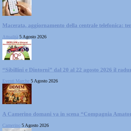
Macerata, aggiornamento della centrale telefonica: te
Attualità
5 Agosto 2026
“Sibillini e Dintorni” dal 20 al 22 agosto 2026 il radun
Eventi Marche
5 Agosto 2026
A Camerino domani va in scena “Compagnia Amator
Camerino
5 Agosto 2026