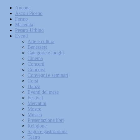
Ancona
Ascoli Piceno
Fermo
Macerata
Pesaro-Urbino
Eventi
Arte e cultura
Benessere
Categorie e luoghi
Cinema
Concerti
Concorsi
Convegni e seminari
Corsi
Danza
Eventi del mese
Festival
Mercatini
Mostre
Musica
Presentazione libri
Religione
Sagra e gastronomia
Teatro