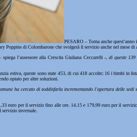
PESARO – Torna anche quest’anno il ser
 Mary Poppins di Colombarone che svolgerà il servizio anche nel mese di a
 spiega l’assessore alla Crescita Giuliana Ceccarelli -,
di queste 139 s
ia estiva, queste sono state 453, di cui 418 accolte; 16 i bimbi in list
ndo optato per altre soluzioni.
Comune ha cercato di soddisfarla incrementando l’apertura delle sedi sc
,33 euro per il servizio fino alle ore. 14.15 e 179,99 euro per il serviz
l servizio invernale.