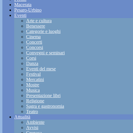
Macerata
Pesaro-Urbino
Eventi
Arte e cultura
Benessere
Categorie e luoghi
Cinema
Concerti
Concorsi
Convegni e seminari
Corsi
Danza
Eventi del mese
Festival
Mercatini
Mostre
Musica
Presentazione libri
Religione
Sagra e gastronomia
Teatro
Attualità
Ambiente
Avvisi
Cronaca