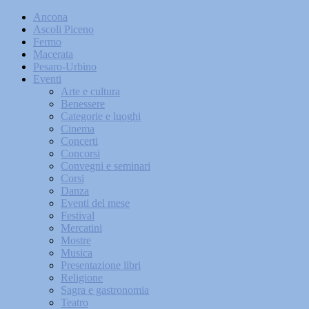
Ancona
Ascoli Piceno
Fermo
Macerata
Pesaro-Urbino
Eventi
Arte e cultura
Benessere
Categorie e luoghi
Cinema
Concerti
Concorsi
Convegni e seminari
Corsi
Danza
Eventi del mese
Festival
Mercatini
Mostre
Musica
Presentazione libri
Religione
Sagra e gastronomia
Teatro