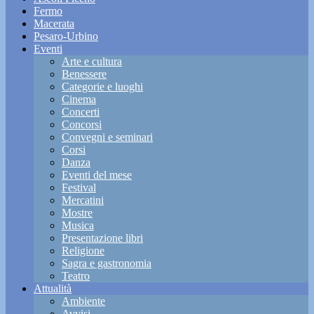
Fermo
Macerata
Pesaro-Urbino
Eventi
Arte e cultura
Benessere
Categorie e luoghi
Cinema
Concerti
Concorsi
Convegni e seminari
Corsi
Danza
Eventi del mese
Festival
Mercatini
Mostre
Musica
Presentazione libri
Religione
Sagra e gastronomia
Teatro
Attualità
Ambiente
Avvisi