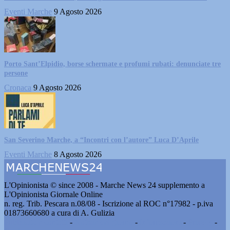
Eventi Marche
9 Agosto 2026
Porto Sant’Elpidio, borse schermate e profumi rubati: denunciate tre
persone
Cronaca
9 Agosto 2026
San Severino Marche, a “Incontri con l’autore” Luca D’Aprile
Eventi Marche
8 Agosto 2026
L'Opinionista © since 2008 - Marche News 24 supplemento a
L'Opinionista Giornale Online
n. reg. Trib. Pescara n.08/08 - Iscrizione al ROC n°17982 - p.iva
01873660680 a cura di A. Gulizia
Pubblicità e contatti
-
Notizie del giorno
-
Informazioni
-
Privacy
-