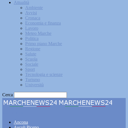
Attualità
Ambiente
Avvisi
Cronaca
Economia e finanza
Lavoro
Meteo Marche
Politica
Primo piano Marche
Regione
Salute
Scuola
Sociale
Sport
Tecnologia e scienze
Turismo
Università
Cerca
Marchenews24
Ancona
Ascoli Piceno