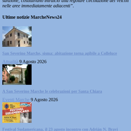
sanzione, costituivano intralcio alla regolare circolazione dei veicoli
nelle aree immediatamente adiacenti”.
Ultime notizie MarcheNews24
San Severino Marche, sisma: abitazione torna agibile a Colleluce
Attualità
9 Agosto 2026
A San Severino Marche le celebrazioni per Santa Chiara
Eventi Marche
9 Agosto 2026
Festival Sudamericana, il 23 agosto incontro con Adrián N. Bravi