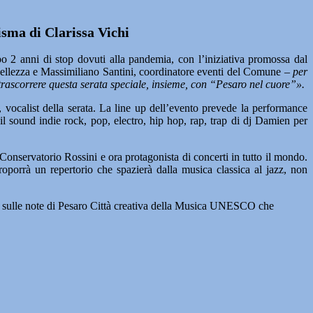
risma di Clarissa Vichi
opo 2 anni di stop dovuti alla pandemia, con l’iniziativa promossa dal
ellezza e Massimiliano Santini, coordinatore eventi del Comune –
per
i trascorrere questa serata speciale, insieme, con “Pesaro nel cuore”».
i, vocalist della serata. La line up dell’evento prevede la performance
 sound indie rock, pop, electro, hip hop, rap, trap di dj Damien per
Conservatorio Rossini e ora protagonista di concerti in tutto il mondo.
oporrà un repertorio che spazierà dalla musica classica al jazz, non
eme, sulle note di Pesaro Città creativa della Musica UNESCO che