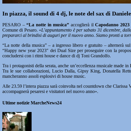
In piazza, il sound di 4 dj, le note del sax di Danie
PESARO –
“La notte in musica”
accoglierà il
Capodanno 2023 
Comune di Pesaro. «
L’appuntamento è per sabato 31 dicembre, dalle
prepararci al brindisi di auguri per il nuovo anno. Siamo pronti a tor
“La notte della musica” – a ingresso libero e gratuito – alternerà sul
“Happy new year 2023″ dei Dual Size per proseguire con la proposta 
concludersi con i ritmi house e dance di dj Toni Grandolfo.
Tra i protagonisti della serata, anche un’eccellenza musicale made in 
Tra le sue collaborazioni, Lucio Dalla, Gipsy King, Donatella Retto
mancheranno assoli esplosivi di house music.
Alle 23.59 l’intera piazza sarà coinvolta nel countdown che Clarissa V
accompagnerà pesaresi e visitatori nel nuovo anno».
Ultime notizie MarcheNews24