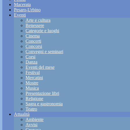
Macerata
Pesaro-Urbino
Eventi
Arte e cultura
Benessere
Categorie e luoghi
Cinema
Concerti
Concorsi
Convegni e seminari
Corsi
Danza
Eventi del mese
Festival
Mercatini
Mostre
Musica
Presentazione libri
Religione
Sagra e gastronomia
Teatro
Attualità
Ambiente
Avvisi
Cronaca