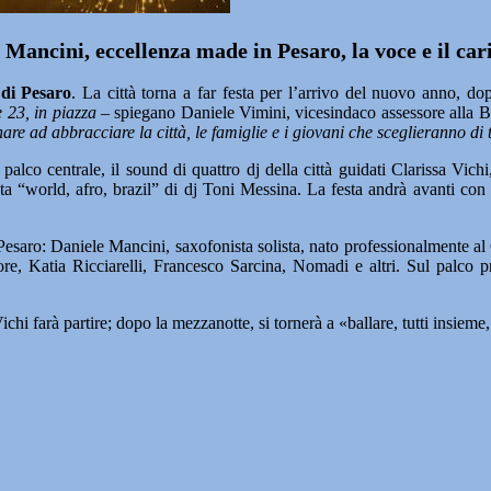
le Mancini, eccellenza made in Pesaro, la voce e il ca
di Pesaro
. La città torna a far festa per l’arrivo del nuovo anno, d
 23, in piazza
– spiegano Daniele Vimini, vicesindaco assessore alla B
nare ad abbracciare la città, le famiglie e i giovani che sceglieranno d
 palco centrale, il sound di quattro dj della città guidati Clarissa Vich
“world, afro, brazil” di dj Toni Messina. La festa andrà avanti con il
Pesaro: Daniele Mancini, saxofonista solista, nato professionalmente al 
re, Katia Ricciarelli, Francesco Sarcina, Nomadi e altri. Sul palco pr
ichi farà partire; dopo la mezzanotte, si tornerà a «ballare, tutti insi