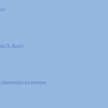
ara
ián N. Bravi
: denunciate tre persone