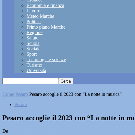
Economia e finanza
Lavoro
Meteo Marche
Politica
Primo piano Marche
Regione
Salute
Scuola
Sociale
Sport
Tecnologia e scienze
Turismo
Università
Home
Pesaro
Pesaro accoglie il 2023 con “La notte in musica”
Pesaro
Pesaro accoglie il 2023 con “La notte in m
Da